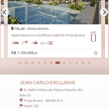
Playground
Brinquedoteca
Pet Care
Automação Predial
Piscina Infantil
Câmeras de Segurança
Elevador
ITAJAÍ -
PRAIA BRAVA
#589
Pet Place
Apartamento no Edifício Habitah Praia Brava
Coworking
Espaço Zen
2
2
1
63,
77
Sala de Reunião
Entrada para Banhistas
R$ 1.100.000,
00
Hall Decorado e Mobiliado
Estar Social
Acessibilidade para PNE
Hidromassagem
JEAN CARLO EXCLUSIVE
R. Delfim Mário de Pádua Peixoto, 901,
Sala 02
Praia Brava - 88306-813
Itajaí /
SC