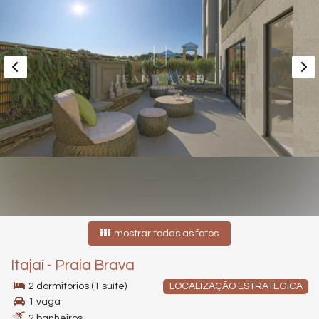
mostrar todas as fotos
Itajaí
-
Praia Brava
2 dormitórios (1 suíte)
LOCALIZAÇÃO ESTRATEGICA
1 vaga
2 banheiros