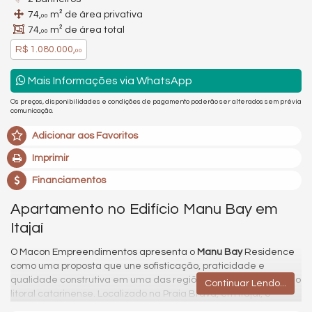
74,
m² de área privativa
00
74,
m² de área total
00
R$ 1.080.000,
00
Mais Informações via WhatsApp
Os preços, disponibilidades e condições de pagamento poderão ser alterados sem prévia
comunicação.
Adicionar aos Favoritos
Imprimir
Financiamentos
Apartamento no Edifício Manu Bay em
Itajaí
O Macon Empreendimentos apresenta o
Manu Bay
Residence
como uma proposta que une sofisticação, praticidade e
qualidade construtiva em uma das regiões mais valorizadas do
Continuar Lendo...
litoral catarinense. Localizado na Praia Brava, em Itajaí, o
empreendimento foi pensado para proporcionar conforto, lazer