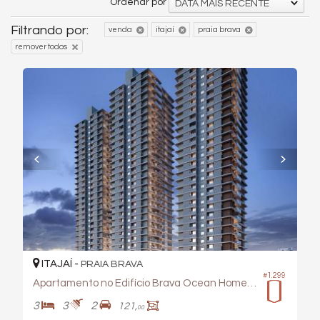
Ordenar por
DATA MAIS RECENTE
Filtrando por:
venda
itajaí
praia brava
remover todos
ITAJAÍ -
PRAIA BRAVA
#1.299
Apartamento no Edifício Brava Ocean Home Club
3
3
2
121,
00