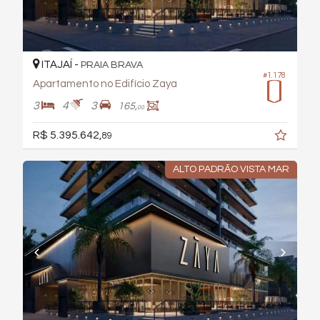
ITAJAÍ -
PRAIA BRAVA
#1.178
Apartamento no Edifício Zaya
3
4
3
165,
00
R$ 5.395.642,
89
ALTO PADRÃO VISTA MAR