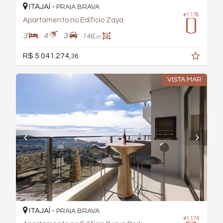
ITAJAÍ -
PRAIA BRAVA
#1.176
Apartamento no Edifício Zaya
3
4
3
146,
00
R$ 5.041.274,
36
VISTA MAR
ITAJAÍ -
PRAIA BRAVA
#1.174