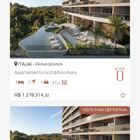
ITAJAÍ -
PRAIA BRAVA
#1.209
Apartamento no Edifício Raro
1
1
1
51,
00
R$ 1.278.314,
32
VISTA MAR DEFINITIVA