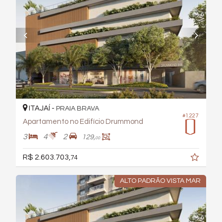
ITAJAÍ -
PRAIA BRAVA
#1.227
Apartamento no Edifício Drummond
3
4
2
129,
00
R$ 2.603.703,
74
ALTO PADRÃO VISTA MAR