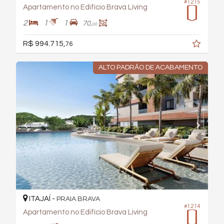
#1.215
Apartamento no Edifício Brava Living
2
1
1
70,
00
R$ 994.715,
76
ALTO PADRÃO DE ACABAMENTO
ITAJAÍ -
PRAIA BRAVA
#1.214
Apartamento no Edifício Brava Living