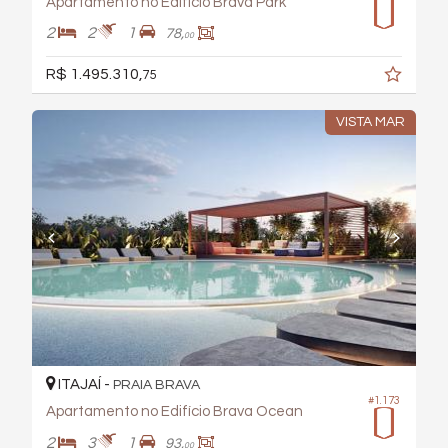
Apartamento no Edifício Brava Park
2
2
1
78,
00
R$ 1.495.310,
75
VISTA MAR
ITAJAÍ -
PRAIA BRAVA
#1.173
Apartamento no Edifício Brava Ocean
2
3
1
93,
00