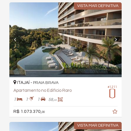
VISTA MAR DEFINITIVA
ITAJAÍ -
PRAIA BRAVA
#1.211
Apartamento no Edifício Raro
1
1
1
58,
00
R$ 1.073.370,
00
VISTA MAR DEFINITIVA