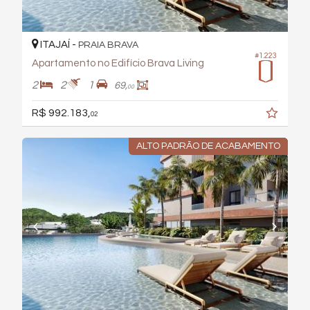
ITAJAÍ -
PRAIA BRAVA
#1.223
Apartamento no Edifício Brava Living
2
2
1
69,
00
R$ 992.183,
02
ALTO PADRÃO DE ACABAMENTO