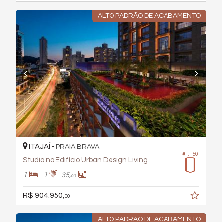
ALTO PADRÃO DE ACABAMENTO
ITAJAÍ -
PRAIA BRAVA
#1.150
Studio no Edifício Urban Design Living
1
1
35,
00
R$ 904.950,
00
ALTO PADRÃO DE ACABAMENTO