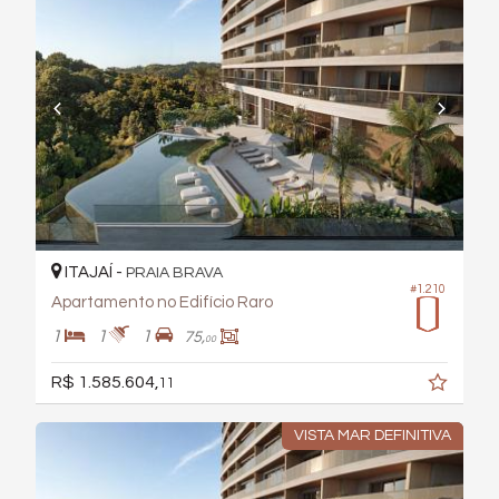
ITAJAÍ -
PRAIA BRAVA
#1.210
Apartamento no Edifício Raro
1
1
1
75,
00
R$ 1.585.604,
11
VISTA MAR DEFINITIVA