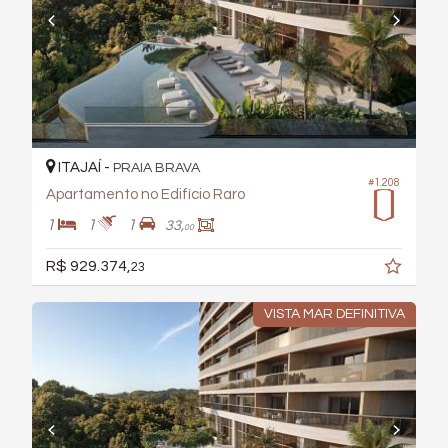
ITAJAÍ -
PRAIA BRAVA
#1.208
Apartamento no Edifício Raro
1
1
1
33,
00
R$ 929.374,
23
VISTA MAR DEFINITIVA