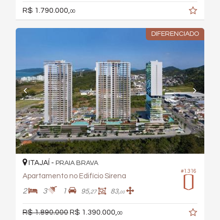
R$ 1.790.000,
00
DIFERENCIADO
ITAJAÍ -
PRAIA BRAVA
#1.316
Apartamento no Edifício Sirena
2
3
1
95,
83,
27
00
R$ 1.890.000
R$ 1.390.000,
00