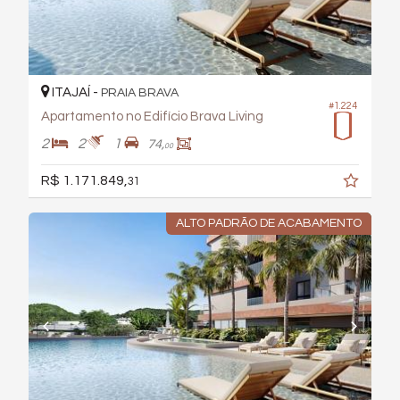
ITAJAÍ -
PRAIA BRAVA
#1.224
Apartamento no Edifício Brava Living
2
2
1
74,
00
R$ 1.171.849,
31
ALTO PADRÃO DE ACABAMENTO