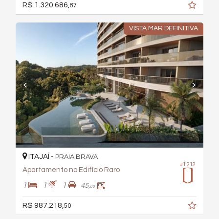
R$ 1.320.686,
87
VISTA MAR DEFINITIVA
ITAJAÍ -
PRAIA BRAVA
#1.212
Apartamento no Edifício Raro
1
1
1
45,
00
R$ 987.218,
50