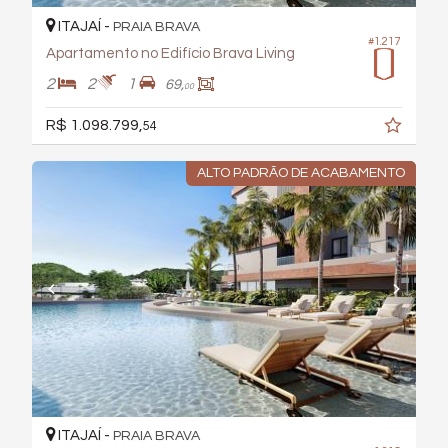
ITAJAÍ -
PRAIA BRAVA
#1.217
Apartamento no Edifício Brava Living
2
2
1
69,
00
R$ 1.098.799,
54
ALTO PADRÃO DE ACABAMENTO
ITAJAÍ -
PRAIA BRAVA