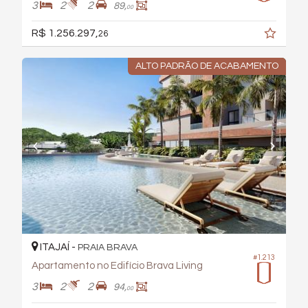
3
2
2
89,
00
R$ 1.256.297,
26
ALTO PADRÃO DE ACABAMENTO
ITAJAÍ -
PRAIA BRAVA
#1.213
Apartamento no Edifício Brava Living
3
2
2
94,
00