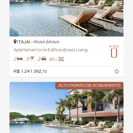
ITAJAÍ -
PRAIA BRAVA
#1.225
Apartamento no Edifício Brava Living
2
3
2
85,
00
R$ 1.241.392,
70
ALTO PADRÃO DE ACABAMENTO