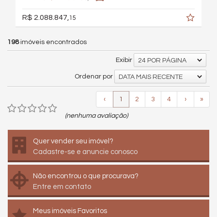
R$ 2.088.847,
15
198
imóveis encontrados
Exibir
24 POR PÁGINA
Ordenar por
DATA MAIS RECENTE
‹
1
2
3
4
›
»
(nenhuma avaliação)
Quer vender seu imóvel?
Cadastre-se e anuncie conosco
Não encontrou o que procurava?
Entre em contato
Meus imóveis Favoritos