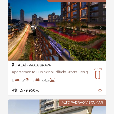
ITAJAÍ -
PRAIA BRAVA
#1.153
Apartamento Duplex no Edifício Urban Design Living
2
2
1
64,
00
R$ 1.579.950,
00
ALTO PADRÃO VISTA MAR