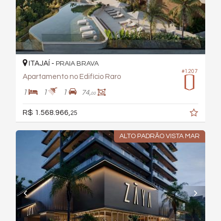
ITAJAÍ -
PRAIA BRAVA
#1.207
Apartamento no Edifício Raro
1
1
1
74,
00
R$ 1.568.966,
25
ALTO PADRÃO VISTA MAR