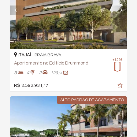
ITAJAÍ -
PRAIA BRAVA
#1.226
Apartamento no Edifício Drummond
3
4
2
129,
00
R$ 2.592.931,
47
ALTO PADRÃO DE ACABAMENTO