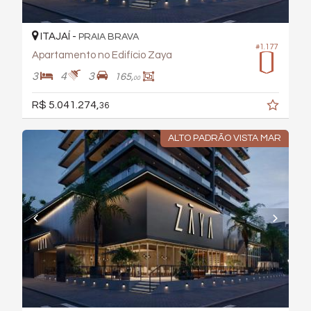
ITAJAÍ -
PRAIA BRAVA
#1.177
Apartamento no Edifício Zaya
3
4
3
165,
00
R$ 5.041.274,
36
ALTO PADRÃO VISTA MAR