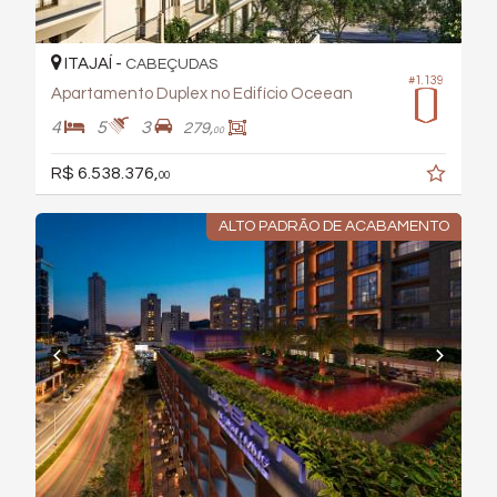
ITAJAÍ -
CABEÇUDAS
#1.139
Apartamento Duplex no Edifício Oceean
4
5
3
279,
00
R$ 6.538.376,
00
ALTO PADRÃO DE ACABAMENTO