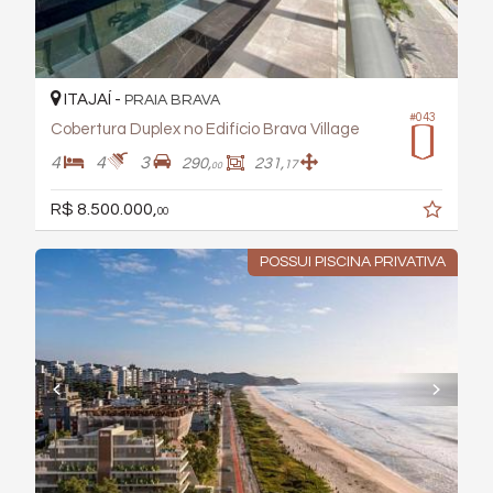
ITAJAÍ -
PRAIA BRAVA
#043
Cobertura Duplex no Edifício Brava Village
4
4
3
290,
231,
17
00
R$ 8.500.000,
00
POSSUI PISCINA PRIVATIVA