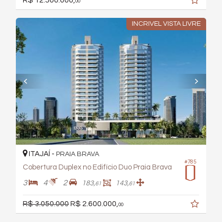
R$ 12.500.000,
00
INCRIVEL VISTA LIVRE
ITAJAÍ -
PRAIA BRAVA
#785
Cobertura Duplex no Edifício Duo Praia Brava
3
4
2
183,
143,
61
61
R$ 3.050.000
R$ 2.600.000,
00