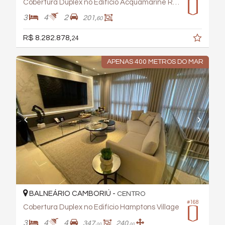
Cobertura Duplex no Edifício Acquamarine Residence
3
4
2
201,
60
R$ 8.282.878,
24
APENAS 400 METROS DO MAR
BALNEÁRIO CAMBORIÚ -
CENTRO
#168
Cobertura Duplex no Edifício Hamptons Village
3
4
4
347,
240,
00
00