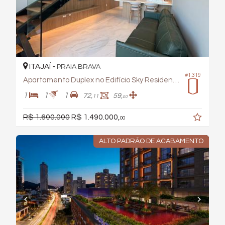
ITAJAÍ -
PRAIA BRAVA
#1.319
Apartamento Duplex no Edifício Sky Residence
1
1
1
72,
59,
11
00
R$ 1.600.000
R$ 1.490.000,
00
ALTO PADRÃO DE ACABAMENTO