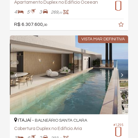
Apartamento Duplex no Edifício Oceean
4
5
3
269,
00
R$ 6.307.600,
00
VISTA MAR DEFINITIVA
ITAJAÍ -
BALNEÁRIO SANTA CLARA
#1.295
Cobertura Duplex no Edifício Aria