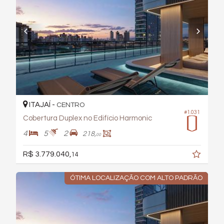
ITAJAÍ -
CENTRO
#1.031
Cobertura Duplex no Edifício Harmonic
4
5
2
218,
00
R$ 3.779.040,
14
ÓTIMA LOCALIZAÇÃO COM ALTO PADRÃO