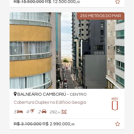
R$ 15.500.000
R$ 12.500.000,
00
250 METROS DO MAR
BALNEÁRIO CAMBORIÚ -
CENTRO
#889
Cobertura Duplex no Edifício Geogia
5
4
2
292,
00
R$ 3.100.000
R$ 2.990.000,
00