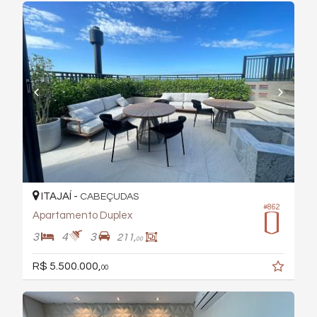
ITAJAÍ -
CABEÇUDAS
#862
Apartamento Duplex
3
4
3
211,
00
R$ 5.500.000,
00