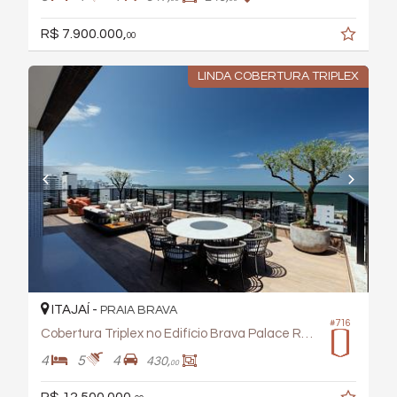
R$ 7.900.000,
00
LINDA COBERTURA TRIPLEX
ITAJAÍ -
PRAIA BRAVA
#716
Cobertura Triplex no Edifício Brava Palace Residence
4
5
4
430,
00