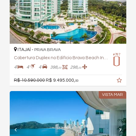
ITAJAÍ -
PRAIA BRAVA
#787
Cobertura Duplex no Edifício Brava Beach Internacional
4
4
4
398,
298,
00
00
R$ 10.590.000
R$ 9.495.000,
00
VISTA MAR