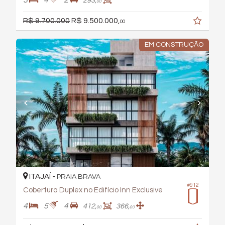
3
4
2
293,
00
R$ 9.700.000
R$ 9.500.000,
00
EM CONSTRUÇÃO
ITAJAÍ -
PRAIA BRAVA
#912
Cobertura Duplex no Edifício Inn Exclusive
4
5
4
412,
366,
00
00