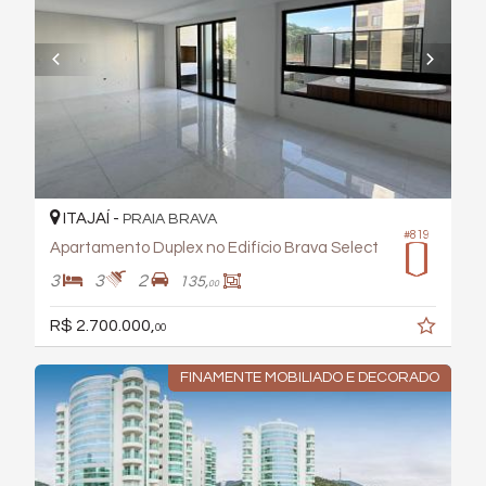
ITAJAÍ -
PRAIA BRAVA
#819
Apartamento Duplex no Edifício Brava Select
3
3
2
135,
00
R$ 2.700.000,
00
FINAMENTE MOBILIADO E DECORADO