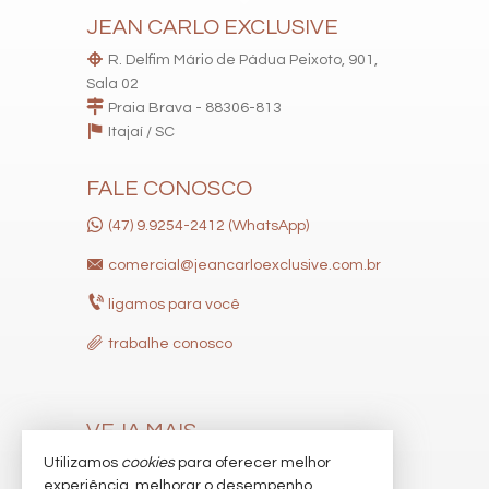
JEAN CARLO EXCLUSIVE
R. Delfim Mário de Pádua Peixoto, 901,
Sala 02
Praia Brava - 88306-813
Itajaí /
SC
FALE CONOSCO
(47) 9.9254-2412 (WhatsApp)
comercial@jeancarloexclusive.com.br
ligamos para você
trabalhe conosco
VEJA MAIS
Utilizamos
cookies
para oferecer melhor
receba nosso newsletter
experiência, melhorar o desempenho,