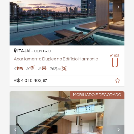
ITAJAÍ -
CENTRO
#1.033
Apartamento Duplex no Edifício Harmonic
4
5
2
268,
00
R$ 4.010.403,
67
MOBILIADO E DECORADO