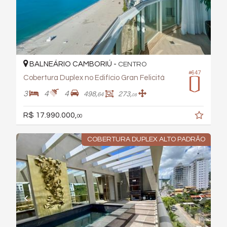
BALNEÁRIO CAMBORIÚ -
CENTRO
#647
Cobertura Duplex no Edifício Gran Felicitá
3
4
4
498,
273,
64
08
R$ 17.990.000,
00
COBERTURA DUPLEX ALTO PADRÃO