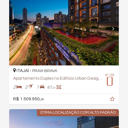
ITAJAÍ -
PRAIA BRAVA
#1.155
Apartamento Duplex no Edifício Urban Design Living
2
2
1
67,
00
R$ 1.509.950,
00
ÓTIMA LOCALIZAÇÃO COM ALTO PADRÃO