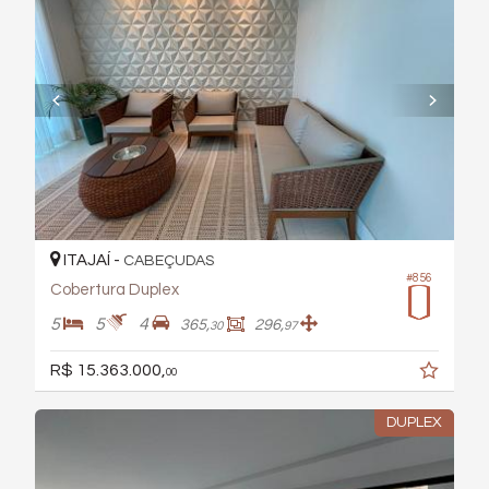
ITAJAÍ -
CABEÇUDAS
#856
Cobertura Duplex
5
5
4
365,
296,
30
97
R$ 15.363.000,
00
DUPLEX