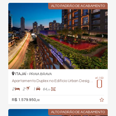
ALTO PADRÃO DE ACABAMENTO
ITAJAÍ -
PRAIA BRAVA
#1.153
Apartamento Duplex no Edifício Urban Design Living
2
2
1
64,
00
R$ 1.579.950,
00
ALTO PADRÃO DE ACABAMENTO