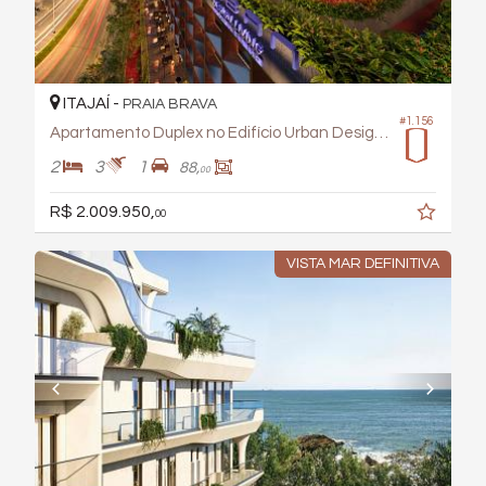
ITAJAÍ -
PRAIA BRAVA
#1.156
Apartamento Duplex no Edifício Urban Design Living
2
3
1
88,
00
R$ 2.009.950,
00
VISTA MAR DEFINITIVA