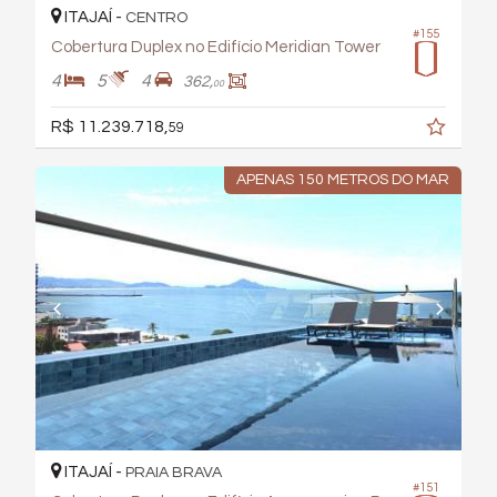
ITAJAÍ -
CENTRO
#155
Cobertura Duplex no Edifício Meridian Tower
4
5
4
362,
00
R$ 11.239.718,
59
APENAS 150 METROS DO MAR
ITAJAÍ -
PRAIA BRAVA
#151