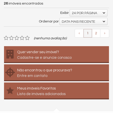
26
imóveis encontrados
Exibir
24 POR PÁGINA
Ordenar por
DATA MAIS RECENTE
‹
1
2
›
(nenhuma avaliação)
Quer vender seu imóvel?
Cadastre-se e anuncie conosco
Não encontrou o que procurava?
Entre em contato
Meus imóveis Favoritos
Lista de imóveis adicionados