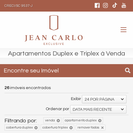
CRECI/SC 9537-J
Apartamentos Duplex e Triplex à Venda
Encontre seu Imóvel
26
imóveis encontrados
Exibir
24 POR PÁGINA
Ordenar por
DATA MAIS RECENTE
Filtrando por:
venda
apartamento duplex
cobertura duplex
cobertura triplex
remover todos