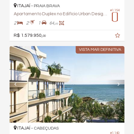
ITAJAÍ -
PRAIA BRAVA
#1.154
Apartamento Duplex no Edifício Urban Design Living
2
2
1
64,
00
R$ 1.579.950,
00
VISTA MAR DEFINITIVA
ITAJAÍ -
CABEÇUDAS
#1.140