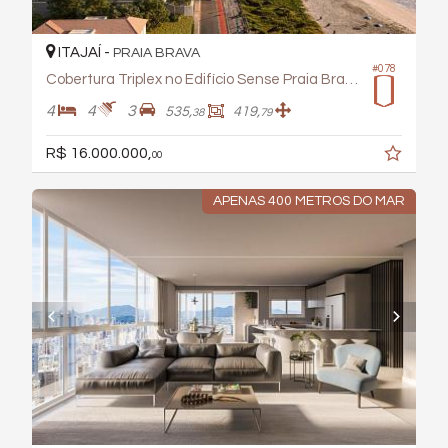
ITAJAÍ -
PRAIA BRAVA
#078
Cobertura Triplex no Edifício Sense Praia Brava
4
4
3
535,
419,
38
79
R$ 16.000.000,
00
APENAS 400 METROS DO MAR