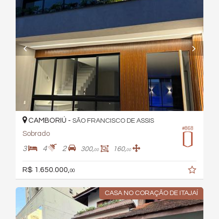
CAMBORIÚ -
SÃO FRANCISCO DE ASSIS
#868
Sobrado
3
4
2
300,
160,
00
00
R$ 1.650.000,
00
CASA NO CORAÇÃO DE ITAJAÍ