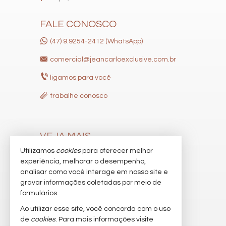
FALE CONOSCO
(47) 9.9254-2412 (WhatsApp)
comercial@jeancarloexclusive.com.br
ligamos para você
trabalhe conosco
VEJA MAIS
Utilizamos
cookies
para oferecer melhor
receba nosso newsletter
experiência, melhorar o desempenho,
indicadores financeiros
analisar como você interage em nosso site e
gravar informações coletadas por meio de
cadastre seu imóvel
formulários.
imóveis favoritos
Ao utilizar esse site, você concorda com o uso
de
cookies
. Para mais informações visite