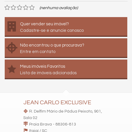
(nenhuma avaliação)
Quer vender seu imóvel?
Cadastre-se e anuncie conosco
Não encontrou o que procurava?
Entre em contato
Meus imóveis Favoritos
Lista de imóveis adicionados
JEAN CARLO EXCLUSIVE
R. Delfim Mário de Pádua Peixoto, 901,
Sala 02
Praia Brava - 88306-813
Itajaí /
SC