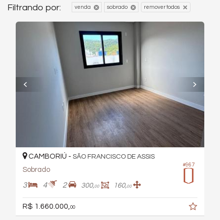
Filtrando por:
venda
sobrado
remover todos
CAMBORIÚ -
SÃO FRANCISCO DE ASSIS
#967
Sobrado
3
4
2
300,
160,
00
00
R$ 1.660.000,
00