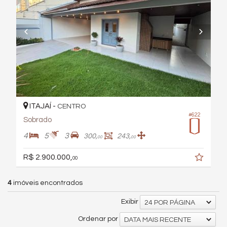
ITAJAÍ -
CENTRO
#622
Sobrado
4
5
3
300,
243,
00
00
R$ 2.900.000,
00
4
imóveis encontrados
Exibir
24 POR PÁGINA
Ordenar por
DATA MAIS RECENTE