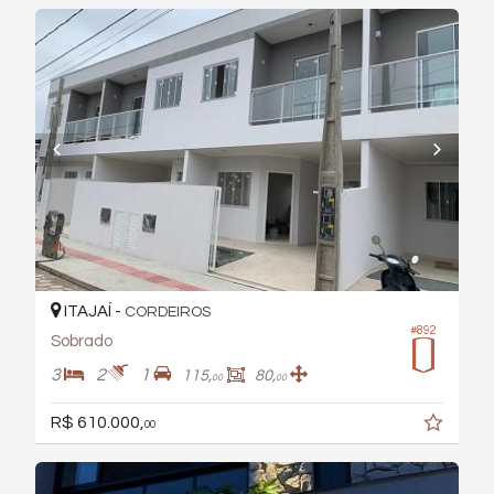
ITAJAÍ -
CORDEIROS
#892
Sobrado
3
2
1
115,
80,
00
00
R$ 610.000,
00