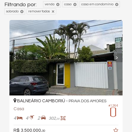
Filtrando por:
venda
casa
casa em condomínio
sobrado
remover todos
BALNEÁRIO CAMBORIÚ -
PRAIA DOS AMORES
#1.264
Casa
4
4
2
302,
00
R$ 3.500.000,
00