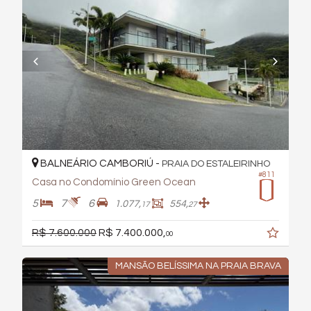
BALNEÁRIO CAMBORIÚ -
PRAIA DO ESTALEIRINHO
#811
Casa no Condomínio Green Ocean
5
7
6
1.077,
554,
17
27
R$ 7.600.000
R$ 7.400.000,
00
MANSÃO BELÍSSIMA NA PRAIA BRAVA