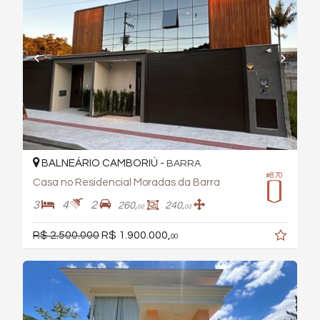
BALNEÁRIO CAMBORIÚ -
BARRA
#870
Casa no Residencial Moradas da Barra
3
4
2
260,
240,
00
00
R$ 2.500.000
R$ 1.900.000,
00