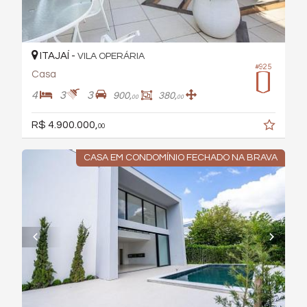
ITAJAÍ -
VILA OPERÁRIA
#925
Casa
4
3
3
900,
380,
00
00
R$ 4.900.000,
00
CASA EM CONDOMÍNIO FECHADO NA BRAVA