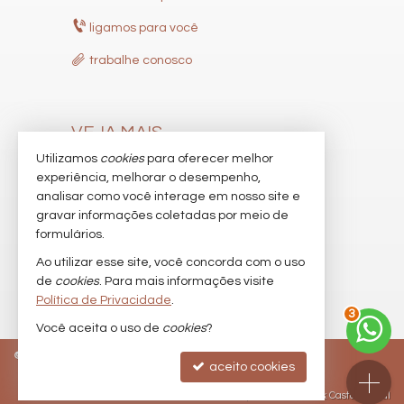
ligamos para você
trabalhe conosco
VEJA MAIS
Utilizamos
cookies
para oferecer melhor
receba nosso newsletter
experiência, melhorar o desempenho,
indicadores financeiros
analisar como você interage em nosso site e
gravar informações coletadas por meio de
cadastre seu imóvel
formulários.
imóveis favoritos
Ao utilizar esse site, você concorda com o uso
de
cookies
. Para mais informações visite
mapa de imóveis
Política de Privacidade
.
3
Você aceita o uso de
cookies
?
©
2026
CRECI/SC 9537-J
Política de Privacidade
aceito cookies
Site para imobiliárias
: Castel Digital