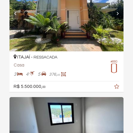
ITAJAÍ -
RESSACADA
#880
Casa
3
4
5
376,
00
R$ 5.500.000,
00