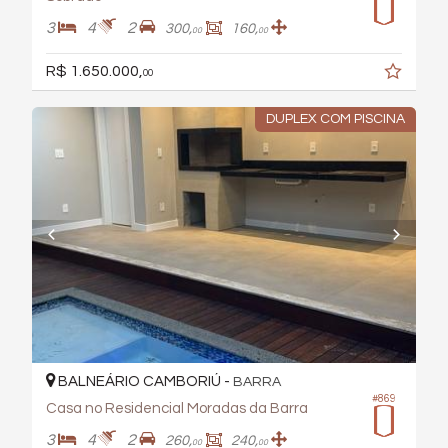
3
4
2
300,
160,
00
00
R$ 1.650.000,
00
DUPLEX COM PISCINA
BALNEÁRIO CAMBORIÚ -
BARRA
#869
Casa no Residencial Moradas da Barra
3
4
2
260,
240,
00
00