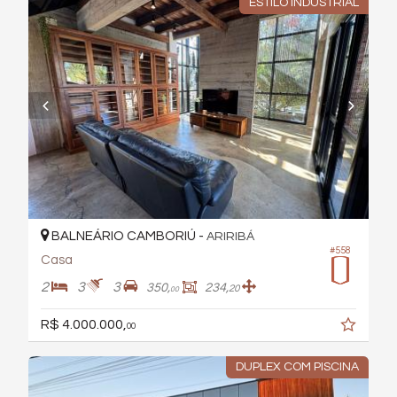
ESTILO INDUSTRIAL
BALNEÁRIO CAMBORIÚ -
ARIRIBÁ
#558
Casa
2
3
3
350,
234,
20
00
R$ 4.000.000,
00
DUPLEX COM PISCINA