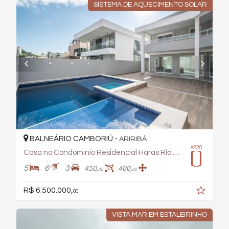
SISTEMA DE AQUECIMENTO SOLAR
BALNEÁRIO CAMBORIÚ -
ARIRIBÁ
#220
Casa no Condomínio Residencial Haras Rio do Ouro
5
6
3
450,
400,
00
00
R$ 6.500.000,
00
VISTA MAR EM ESTALEIRINHO