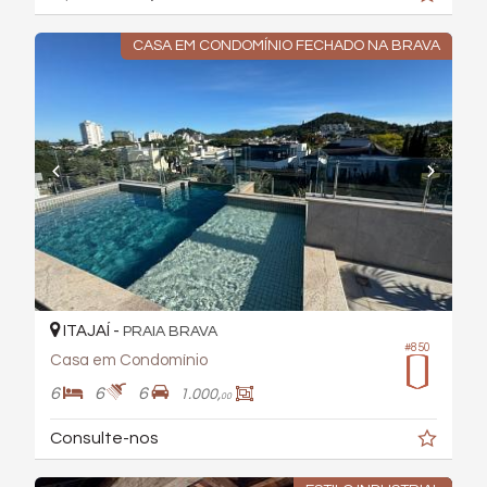
CASA EM CONDOMÍNIO FECHADO NA BRAVA
ITAJAÍ -
PRAIA BRAVA
#850
Casa em Condomínio
6
6
6
1.000,
00
Consulte-nos