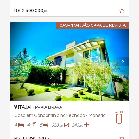
R$ 2.500.000,
00
CASA/MANSÃO CAPA DE REVISTA
ITAJAÍ -
PRAIA BRAVA
#338
Casa em Condomínio no Fechado - Mansão Capa de Revista
4
4
5
658,
543,
00
00
R$ 12.890.000,
00