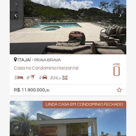
ITAJAÍ -
PRAIA BRAVA
#780
Casa no Condomínio Horizontal
5
6
4
834,
00
R$ 11.900.000,
00
LINDA CASA EM CONDOMÍNIO FECHADO