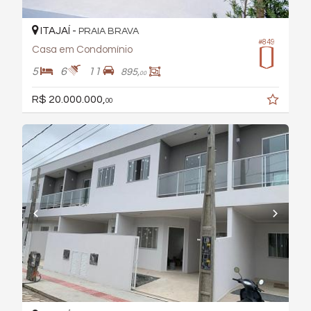
ITAJAÍ -
PRAIA BRAVA
#849
Casa em Condomínio
5
6
11
895,
00
R$ 20.000.000,
00