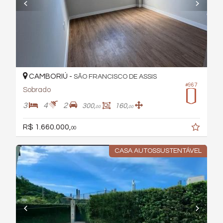
CAMBORIÚ -
SÃO FRANCISCO DE ASSIS
#967
Sobrado
3
4
2
300,
160,
00
00
R$ 1.660.000,
00
CASA AUTOSSUSTENTÁVEL