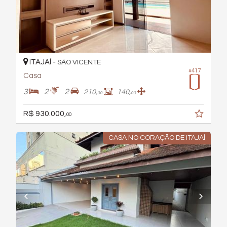
ITAJAÍ -
SÃO VICENTE
#417
Casa
3
2
2
210,
140,
00
00
R$ 930.000,
00
CASA NO CORAÇÃO DE ITAJAÍ