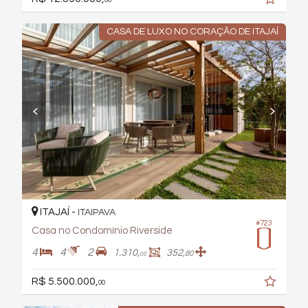
CASA DE LUXO NO CORAÇÃO DE ITAJAÍ
ITAJAÍ -
ITAIPAVA
#723
Casa no Condomínio Riverside
4
4
2
1.310,
352,
80
00
R$ 5.500.000,
00