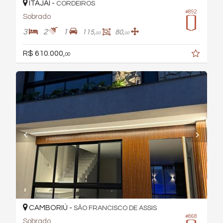
ITAJAÍ -
CORDEIROS
#892
Sobrado
3
2
1
115,
80,
00
00
R$ 610.000,
00
CAMBORIÚ -
SÃO FRANCISCO DE ASSIS
#868
Sobrado