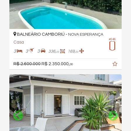
BALNEÁRIO CAMBORIÚ -
NOVA ESPERANÇA
#946
Casa
3
3
3
336,
169,
00
00
R$ 2.600.000
R$ 2.350.000,
00