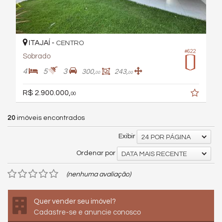
ITAJAÍ -
CENTRO
#622
Sobrado
4
5
3
300,
243,
00
00
R$ 2.900.000,
00
20
imóveis encontrados
Exibir
24 POR PÁGINA
Ordenar por
DATA MAIS RECENTE
(nenhuma avaliação)
Quer vender seu imóvel?
Cadastre-se e anuncie conosco