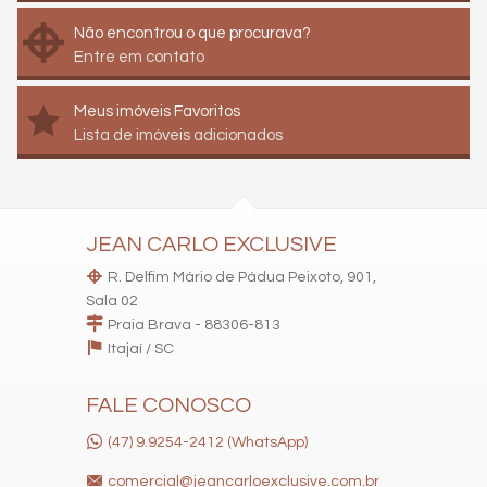
Não encontrou o que procurava?
Entre em contato
Meus imóveis Favoritos
Lista de imóveis adicionados
JEAN CARLO EXCLUSIVE
R. Delfim Mário de Pádua Peixoto, 901,
Sala 02
Praia Brava - 88306-813
Itajaí /
SC
FALE CONOSCO
(47) 9.9254-2412 (WhatsApp)
comercial@jeancarloexclusive.com.br