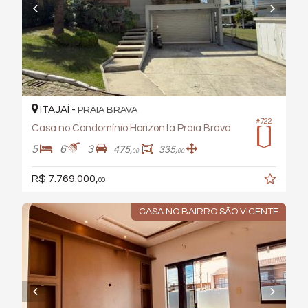
ITAJAÍ -
PRAIA BRAVA
#722
Casa no Condomínio Horizonta Praia Brava
5
6
3
475,
335,
00
00
R$ 7.769.000,
00
CASA NO BAIRRO SÃO VICENTE