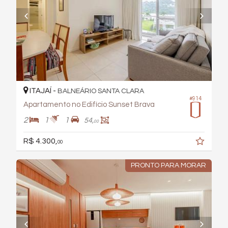
ITAJAÍ -
BALNEÁRIO SANTA CLARA
#914
Apartamento no Edifício Sunset Brava
2
1
1
54,
00
R$ 4.300,
00
PRONTO PARA MORAR