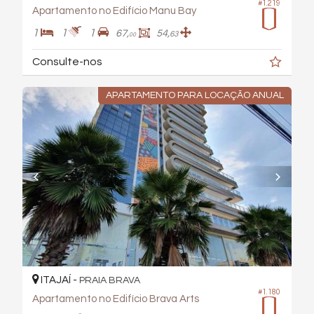
#1.219
Apartamento no Edifício Manu Bay
1
1
1
67,
54,
63
00
Consulte-nos
APARTAMENTO PARA LOCAÇÃO ANUAL
ITAJAÍ -
PRAIA BRAVA
#1.180
Apartamento no Edifício Brava Arts