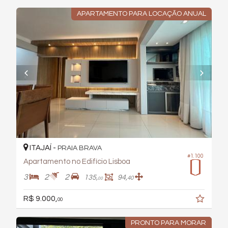
APARTAMENTO PARA LOCAÇÃO ANUAL
ITAJAÍ -
PRAIA BRAVA
#1.100
Apartamento no Edifício Lisboa
3
2
2
135,
94,
40
00
R$ 9.000,
00
PRONTO PARA MORAR