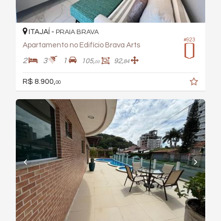
ITAJAÍ -
PRAIA BRAVA
#923
Apartamento no Edifício Brava Arts
2
3
1
105,
92,
84
00
R$ 8.900,
00