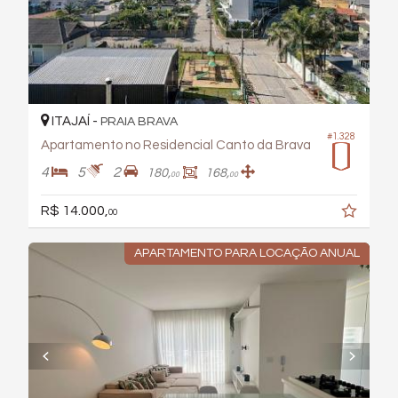
ITAJAÍ -
PRAIA BRAVA
#1.328
Apartamento no Residencial Canto da Brava
4
5
2
180,
168,
00
00
R$ 14.000,
00
APARTAMENTO PARA LOCAÇÃO ANUAL