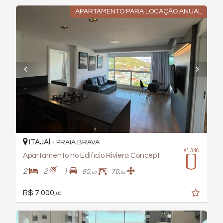
APARTAMENTO PARA LOCAÇÃO ANUAL
ITAJAÍ -
PRAIA BRAVA
#1.346
Apartamento no Edifício Riviera Concept
2
2
1
85,
70,
00
00
R$ 7.000,
00