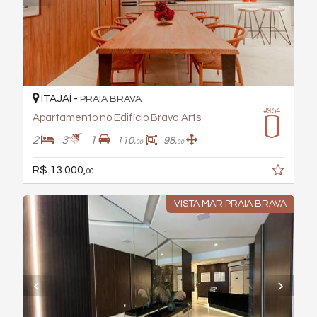
ITAJAÍ -
PRAIA BRAVA
#954
Apartamento no Edifício Brava Arts
2
3
1
110,
98,
00
00
R$ 13.000,
00
VISTA MAR PRAIA BRAVA