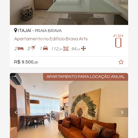
ITAJAÍ -
PRAIA BRAVA
#1.324
Apartamento no Edifício Brava Arts
2
3
1
112,
94,
00
00
R$ 9.500,
00
APARTAMENTO PARA LOCAÇÃO ANUAL