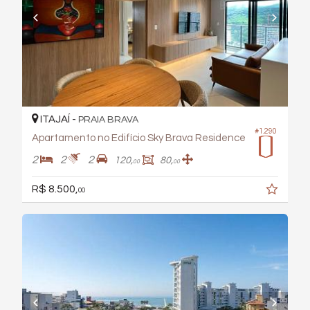
ITAJAÍ -
PRAIA BRAVA
#1.290
Apartamento no Edifício Sky Brava Residence
2
2
2
120,
80,
00
00
R$ 8.500,
00