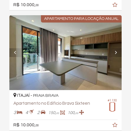
R$ 10.000,
00
APARTAMENTO PARA LOCAÇÃO ANUAL
ITAJAÍ -
PRAIA BRAVA
#1.130
Apartamento no Edifício Brava Sixteen
3
4
2
150,
100,
00
00
R$ 10.000,
00