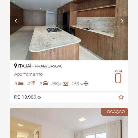
ITAJAÍ -
PRAIA BRAVA
#974
Apartamento
3
4
2
259,
156,
00
00
R$ 18.900,
00
LOCAÇÃO