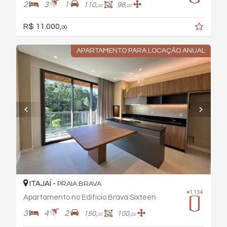
2
3
1
110,
98,
00
00
R$ 11.000,
00
APARTAMENTO PARA LOCAÇÃO ANUAL
ITAJAÍ -
PRAIA BRAVA
#1.134
Apartamento no Edifício Brava Sixteen
3
4
2
150,
100,
00
00