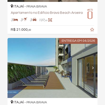
ITAJAÍ -
PRAIA BRAVA
#873
Apartamento no Edifício Brava Beach Aroeira
3
3
3
137,
00
R$ 21.000,
00
ENTREGA EM 04/2026
ITAJAÍ -
PRAIA BRAVA