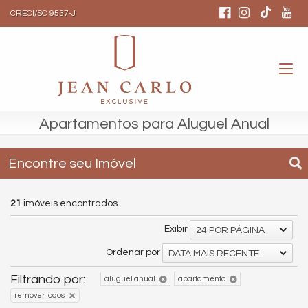
CRECI/SC 9537-J
Apartamentos para Aluguel Anual
Encontre seu Imóvel
21
imóveis encontrados
Exibir
24 POR PÁGINA
Ordenar por
DATA MAIS RECENTE
Filtrando por:
aluguel anual
apartamento
remover todos