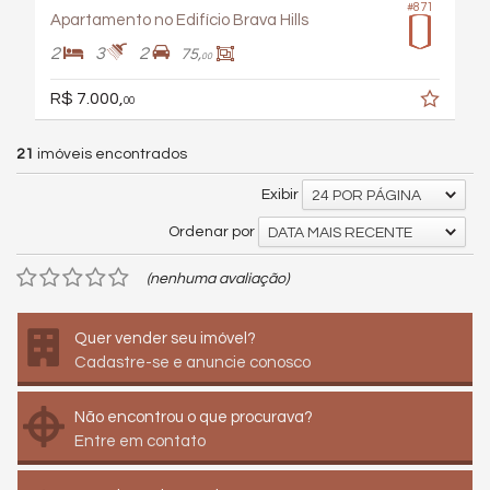
#871
Apartamento no Edifício Brava Hills
2
3
2
75,
00
R$ 7.000,
00
21
imóveis encontrados
Exibir
24 POR PÁGINA
Ordenar por
DATA MAIS RECENTE
(nenhuma avaliação)
Quer vender seu imóvel?
Cadastre-se e anuncie conosco
Não encontrou o que procurava?
Entre em contato