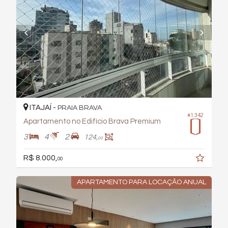
ITAJAÍ -
PRAIA BRAVA
#1.342
Apartamento no Edifício Brava Premium
3
4
2
124,
00
R$ 8.000,
00
APARTAMENTO PARA LOCAÇÃO ANUAL