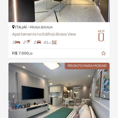
ITAJAÍ -
PRAIA BRAVA
#474
Apartamento no Edifício Brava View
3
2
2
83,
00
R$ 7.000,
00
PRONTO PARA MORAR