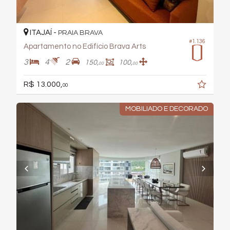
ITAJAÍ -
PRAIA BRAVA
#1.136
Apartamento no Edifício Brava Arts
3
4
2
150,
100,
00
00
R$ 13.000,
00
MOBILIADO E DECORADO