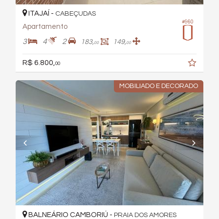
ITAJAÍ -
CABEÇUDAS
#960
Apartamento
3
4
2
183,
149,
00
00
R$ 6.800,
00
MOBILIADO E DECORADO
BALNEÁRIO CAMBORIÚ -
PRAIA DOS AMORES