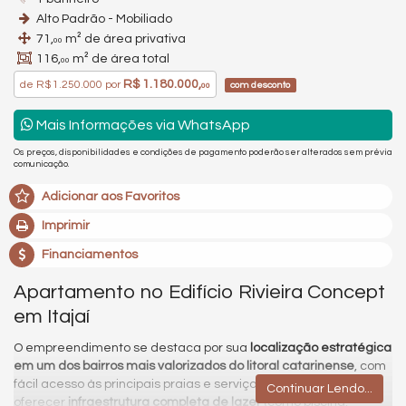
Alto Padrão - Mobiliado
71,
m² de área privativa
00
116,
m² de área total
00
R$ 1.180.000,
de
R$ 1.250.000
por
com desconto
00
Mais Informações via WhatsApp
Os preços, disponibilidades e condições de pagamento poderão ser alterados sem prévia
comunicação.
Adicionar aos Favoritos
Imprimir
Financiamentos
Apartamento no Edifício Rivieira Concept
em Itajaí
O empreendimento se destaca por sua
localização estratégica
em um dos bairros mais valorizados do litoral catarinense
, com
fácil acesso às principais praias e serviços da região, além de
Continuar Lendo...
oferecer
infraestrutura completa de lazer
(como piscina,