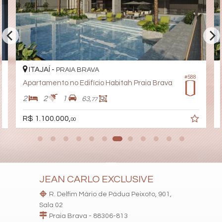
Elevador
Pet Place
Coworking
Deck Molhado
Espaço Zen
Pìscina Térmica
Sala de Reunião
Entrada para Banhistas
ITAJAÍ -
PRAIA BRAVA
Estar Social
#588
Apartamento no Edifício Habitah Praia Brava
Hidromassagem
2
2
1
63,
77
R$ 1.100.000,
00
JEAN CARLO EXCLUSIVE
R. Delfim Mário de Pádua Peixoto, 901,
Sala 02
Praia Brava - 88306-813