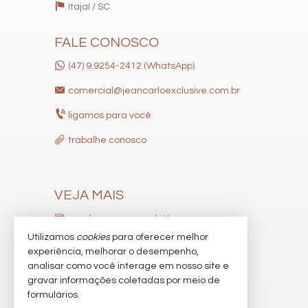
Itajaí /
SC
FALE CONOSCO
(47) 9.9254-2412 (WhatsApp)
comercial@jeancarloexclusive.com.br
ligamos para você
trabalhe conosco
VEJA MAIS
receba nosso newsletter
Utilizamos
cookies
para oferecer melhor
indicadores financeiros
experiência, melhorar o desempenho,
analisar como você interage em nosso site e
cadastre seu imóvel
gravar informações coletadas por meio de
imóveis favoritos
formulários.