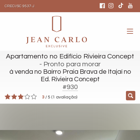
CRECI/SC 9537-J
Apartamento no Edifício Rivieira Concept
- Pronto para morar
à venda no Bairro Praia Brava de Itajaí no
Ed. Rivieira Concept
#930
3
/
5
(
1
avaliação)