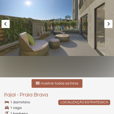
mostrar todas as fotos
Itajaí
-
Praia Brava
1 dormitório
LOCALIZAÇÃO ESTRATEGICA
1 vaga
1 banheiro