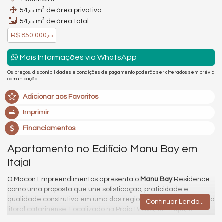
54,
m² de área privativa
00
54,
m² de área total
00
R$ 850.000,
00
Mais Informações via WhatsApp
Os preços, disponibilidades e condições de pagamento poderão ser alterados sem prévia
comunicação.
Adicionar aos Favoritos
Imprimir
Financiamentos
Apartamento no Edifício Manu Bay em
Itajaí
O Macon Empreendimentos apresenta o
Manu Bay
Residence
como uma proposta que une sofisticação, praticidade e
qualidade construtiva em uma das regiões mais valorizadas do
Continuar Lendo...
litoral catarinense. Localizado na Praia Brava, em Itajaí, o
empreendimento foi pensado para proporcionar conforto, lazer