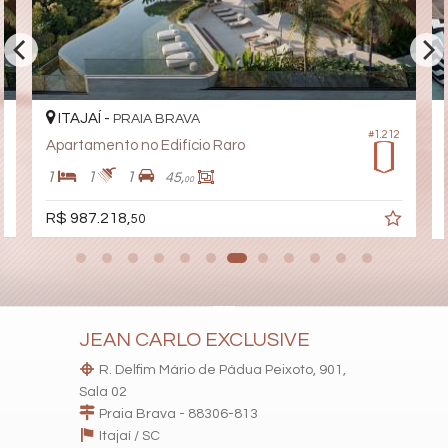
Pet Care
Automação Predial
Piscina Infantil
Câmeras de Segurança
Elevador
Pet Place
Coworking
ITAJAÍ -
PRAIA BRAVA
Espaço Zen
#1.212
Apartamento no Edifício Raro
Sala de Reunião
Entrada para Banhistas
1
1
1
45,
00
Hall Decorado e Mobiliado
Estar Social
R$ 987.218,
50
Acessibilidade para PNE
Hidromassagem
JEAN CARLO EXCLUSIVE
R. Delfim Mário de Pádua Peixoto, 901,
Sala 02
Praia Brava - 88306-813
Itajaí /
SC