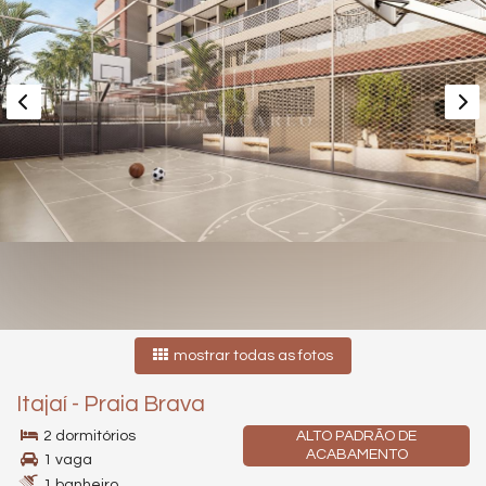
mostrar todas as fotos
Itajaí
-
Praia Brava
2 dormitórios
ALTO PADRÃO DE
ACABAMENTO
1 vaga
1 banheiro