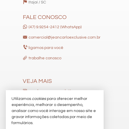
Itajaí /
SC
Lounge
Estar Social
Acessibilidade para PNE
FALE CONOSCO
Hidromassagem
(47) 9.9254-2412 (WhatsApp)
comercial@jeancarloexclusive.com.br
ligamos para você
trabalhe conosco
VEJA MAIS
receba nosso newsletter
Utilizamos
cookies
para oferecer melhor
indicadores financeiros
experiência, melhorar o desempenho,
analisar como você interage em nosso site e
cadastre seu imóvel
gravar informações coletadas por meio de
imóveis favoritos
formulários.