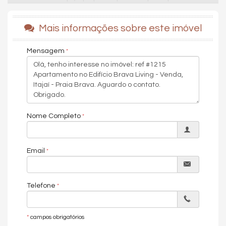
qualidade de vida, proximidade com a natureza e praticidade
no dia a dia.
Mais informações sobre este imóvel
Com arquitetura contemporânea e ambientes planejados para
proporcionar bem-estar, o empreendimento oferece uma
Mensagem
estrutura completa de lazer e convivência, incluindo rooftop,
espaços de relaxamento e áreas voltadas para toda a família.
A proposta une modernidade, segurança e funcionalidade em
um endereço cercado por gastronomia, mobilidade e o lifestyle
único da Brava.
Nome Completo
70m²
1 suite
1 dormitorio
2 banheiros
Email
1 vaga
Características do Imóvel
Aquecimento de Água
Telefone
Churrasqueira
Sistema de Alarme
Piso Porcelanato
Piso Vinílico
*
campos obrigatórios
Infra para Ar Split