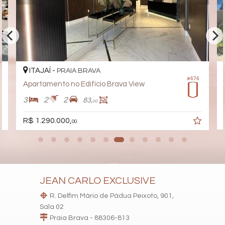
Bar
Sala de Jogos
Salão de Festas
Piscina
Spa
Espaço Gourmet
Espaço Fitness
Portaria 24h
ITAJAÍ -
PRAIA BRAVA
Medidores Individuais
#474
Apartamento no Edifício Brava View
Portão Eletrônico
Playground
3
2
2
83,
00
Pet Care
Quiosque Externo
R$ 1.290.000,
00
Automação Predial
Piscina Infantil
Elevador
Pet Place
Coworking
Solarium
Espaço Zen
JEAN CARLO EXCLUSIVE
Sala de Reunião
R. Delfim Mário de Pádua Peixoto, 901,
Box de Praia
Hall Decorado e Mobiliado
Sala 02
RoofTop
Praia Brava - 88306-813
Infra para Veículos Elétricos