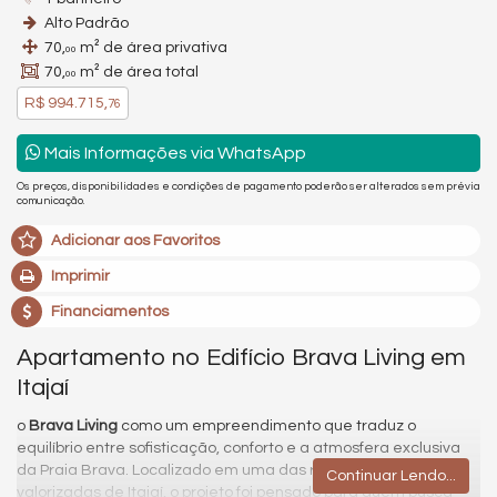
Alto Padrão
70,
m² de área privativa
00
70,
m² de área total
00
R$ 994.715,
76
Mais Informações via WhatsApp
Os preços, disponibilidades e condições de pagamento poderão ser alterados sem prévia
comunicação.
Adicionar aos Favoritos
Imprimir
Financiamentos
Apartamento no Edifício Brava Living em
Itajaí
o
Brava Living
como um empreendimento que traduz o
equilíbrio entre sofisticação, conforto e a atmosfera exclusiva
da Praia Brava. Localizado em uma das regiões mais
Continuar Lendo...
valorizadas de Itajaí, o projeto foi pensado para quem busca