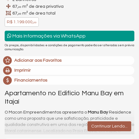
67,
m² de área privativa
00
67,
m² de área total
00
R$ 1.199.000,
00
Mais Informações via WhatsApp
Os preços, disponibilidades e condições de pagamento poderão ser alterados sem prévia
comunicação.
Adicionar aos Favoritos
Imprimir
Financiamentos
Apartamento no Edifício Manu Bay em
Itajaí
O Macon Empreendimentos apresenta o
Manu Bay
Residence
como uma proposta que une sofisticação, praticidade e
qualidade construtiva em uma das regiões mais valorizadas do
Continuar Lendo...
litoral catarinense. Localizado na Praia Brava, em Itajaí, o
empreendimento foi pensado para proporcionar conforto, lazer