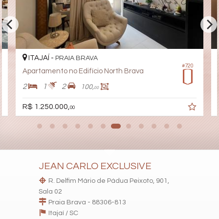
Playground
Brinquedoteca
Pet Care
Automação Predial
Piscina Infantil
Câmeras de Segurança
Elevador
ITAJAÍ -
PRAIA BRAVA
Pet Place
#720
Apartamento no Edifício North Brava
Coworking
Espaço Zen
2
1
2
100,
00
Sala de Reunião
Entrada para Banhistas
R$ 1.250.000,
00
Hall Decorado e Mobiliado
Estar Social
Acessibilidade para PNE
Hidromassagem
JEAN CARLO EXCLUSIVE
R. Delfim Mário de Pádua Peixoto, 901,
Sala 02
Praia Brava - 88306-813
Itajaí /
SC