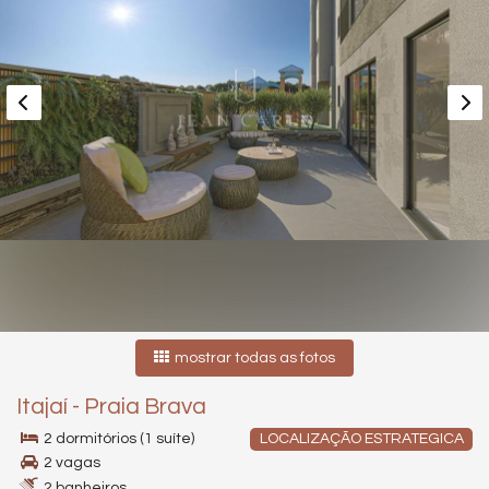
mostrar todas as fotos
Itajaí
-
Praia Brava
2 dormitórios (1 suíte)
LOCALIZAÇÃO ESTRATEGICA
2 vagas
2 banheiros