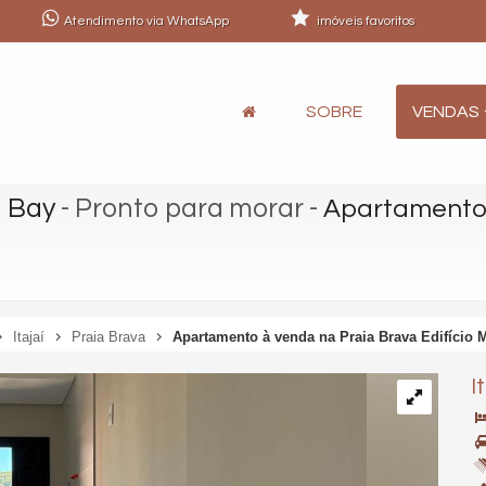
Atendimento via WhatsApp
imóveis favoritos
SOBRE
VENDAS
u Bay
- Pronto para morar
-
Apartamento 
Itajaí
Praia Brava
Apartamento à venda na Praia Brava Edifício
I