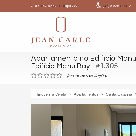
CRECI/SC 9537-J
- Itajaí /
SC
(47)
9.9254-2412
Apartamento no Edifício Man
-
#1.305
Edifício Manu Bay
(nenhuma avaliação)
Imóveis à Venda
Apartamentos
Santa Catarina