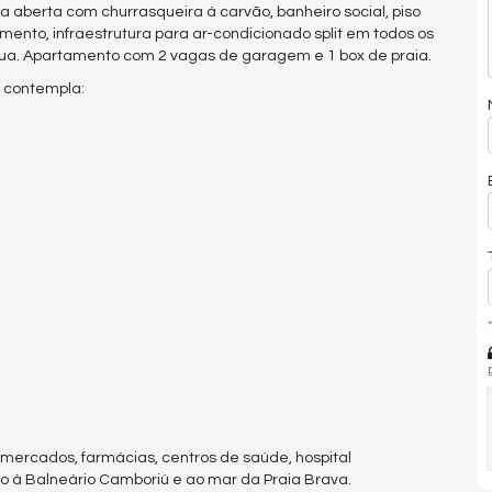
a aberta com churrasqueira à carvão, banheiro social, piso
ento, infraestrutura para ar-condicionado split em todos os
ua. Apartamento com 2 vagas de garagem e 1 box de praia.
e contempla:
*
rmercados, farmácias, centros de saúde, hospital
so à Balneário Camboriú e ao mar da Praia Brava.