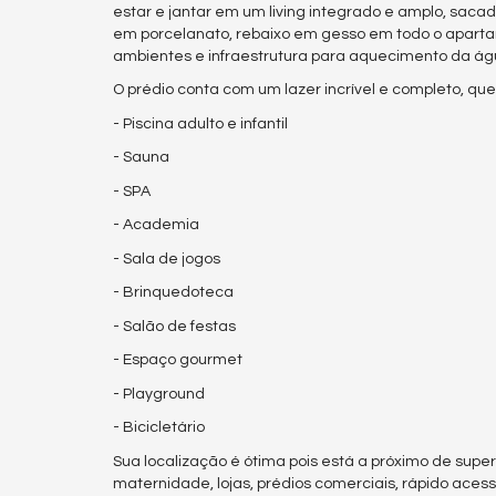
estar e jantar em um living integrado e amplo, sacad
em porcelanato, rebaixo em gesso em todo o apartam
ambientes e infraestrutura para aquecimento da ág
O prédio conta com um lazer incrível e completo, qu
- Piscina adulto e infantil
- Sauna
- SPA
- Academia
- Sala de jogos
- Brinquedoteca
- Salão de festas
- Espaço gourmet
- Playground
- Bicicletário
Sua localização é ótima pois está a próximo de supe
maternidade, lojas, prédios comerciais, rápido aces