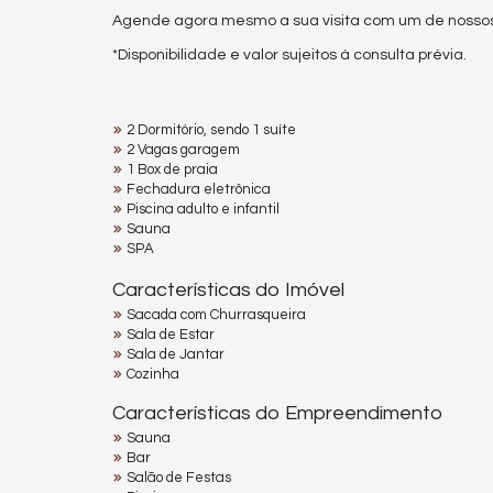
Agende agora mesmo a sua visita com um de nossos
*Disponibilidade e valor sujeitos à consulta prévia.
2 Dormitório, sendo 1 suíte
2 Vagas garagem
1 Box de praia
Fechadura eletrônica
Piscina adulto e infantil
Sauna
SPA
Características do Imóvel
Sacada com Churrasqueira
Sala de Estar
Sala de Jantar
Cozinha
Características do Empreendimento
Sauna
Bar
Salão de Festas