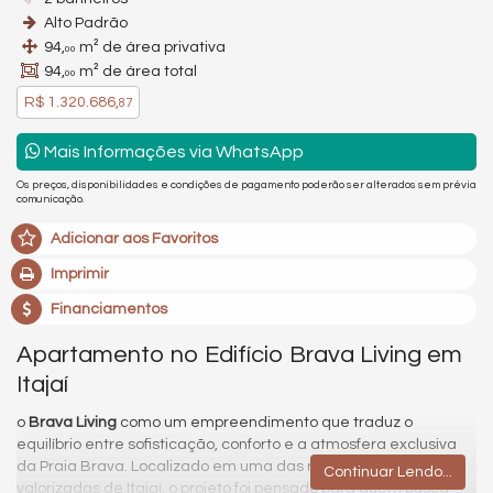
Alto Padrão
94,
m² de área privativa
00
94,
m² de área total
00
R$ 1.320.686,
87
Mais Informações via WhatsApp
Os preços, disponibilidades e condições de pagamento poderão ser alterados sem prévia
comunicação.
Adicionar aos Favoritos
Imprimir
Financiamentos
Apartamento no Edifício Brava Living em
Itajaí
o
Brava Living
como um empreendimento que traduz o
equilíbrio entre sofisticação, conforto e a atmosfera exclusiva
da Praia Brava. Localizado em uma das regiões mais
Continuar Lendo...
valorizadas de Itajaí, o projeto foi pensado para quem busca