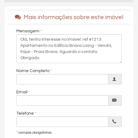
qualidade de vida, proximidade com a natureza e praticidade
no dia a dia.
Mais informações sobre este imóvel
Com arquitetura contemporânea e ambientes planejados para
proporcionar bem-estar, o empreendimento oferece uma
Mensagem
estrutura completa de lazer e convivência, incluindo rooftop,
espaços de relaxamento e áreas voltadas para toda a família.
A proposta une modernidade, segurança e funcionalidade em
um endereço cercado por gastronomia, mobilidade e o lifestyle
único da Brava.
Nome Completo
94m²
1 suite
2 dormitorios
2 banheiros
Email
2 vagas
Características do Imóvel
Aquecimento de Água
Telefone
Churrasqueira
Sistema de Alarme
Piso Porcelanato
Piso Vinílico
*
campos obrigatórios
Infra para Ar Split