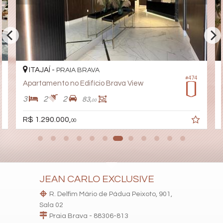
Bar
Sala de Jogos
Salão de Festas
Piscina
Spa
Espaço Gourmet
Espaço Fitness
Portaria 24h
ITAJAÍ -
PRAIA BRAVA
Medidores Individuais
#474
Apartamento no Edifício Brava View
Portão Eletrônico
Playground
3
2
2
83,
00
Pet Care
Quiosque Externo
R$ 1.290.000,
00
Automação Predial
Piscina Infantil
Elevador
Pet Place
Coworking
Solarium
Espaço Zen
JEAN CARLO EXCLUSIVE
Sala de Reunião
R. Delfim Mário de Pádua Peixoto, 901,
Box de Praia
Hall Decorado e Mobiliado
Sala 02
RoofTop
Praia Brava - 88306-813
Infra para Veículos Elétricos