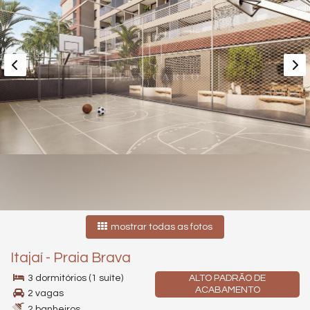
mostrar todas as fotos
Itajaí
-
Praia Brava
3 dormitórios (1 suíte)
ALTO PADRÃO DE
ACABAMENTO
2 vagas
2 banheiros