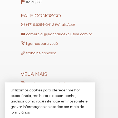
Itajaí /
SC
Lounge
Estar Social
Acessibilidade para PNE
FALE CONOSCO
Hidromassagem
(47) 9.9254-2412 (WhatsApp)
comercial@jeancarloexclusive.com.br
ligamos para você
trabalhe conosco
VEJA MAIS
receba nosso newsletter
Utilizamos
cookies
para oferecer melhor
indicadores financeiros
experiência, melhorar o desempenho,
analisar como você interage em nosso site e
cadastre seu imóvel
gravar informações coletadas por meio de
imóveis favoritos
formulários.