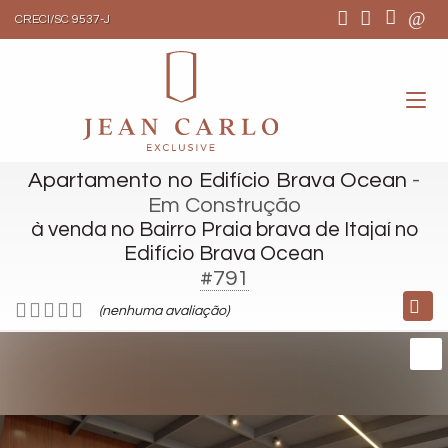
CRECI/SC 9537-J
Apartamento no Edifício Brava Ocean
-
Em Construção
à venda no Bairro Praia brava de Itajaí no
Edifício Brava Ocean
#791
(nenhuma avaliação)