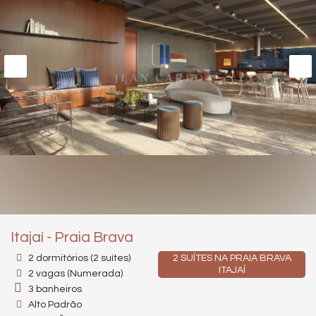
Itajaí
-
Praia Brava
2 dormitórios (2 suítes)
2 SUÍTES NA PRAIA BRAVA
ITAJAÍ
2 vagas (Numerada)
3 banheiros
Alto Padrão