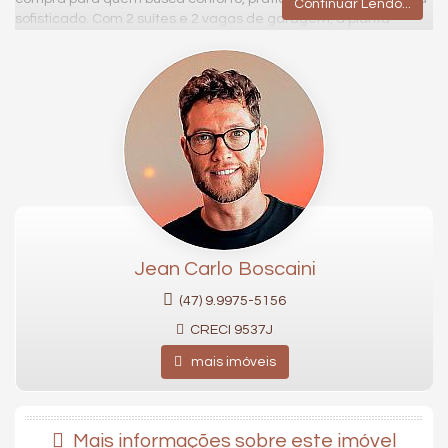
Continuar Lendo...
sofisticado. Com 2 suítes e 2 vagas de garagem, a planta
oferece espaços bem distribuídos, living integrado, cozinha
americana, área de serviço e sacada (geralmente com
churrasqueira), garantindo funcionalidade e conforto em cada
detalhe.
O empreendimento conta com infraestrutura de alto padrão:
são torres de 31 pavimentos, todas as unidades com vista para
o mar, 3 elevadores por torre com acesso social e de serviço,
além de espera para automação, ar-condicionado e água
quente — preparando o imóvel para conforto e tecnologia.
A área de lazer do Brava Ocean Home Club funciona
praticamente como um resort particular: são mais de 4.500 m²
Jean Carlo Boscaini
dedicados a mais de 30 itens — piscina com raia olímpica,
piscina infantil, spa/sauna, academia completa, salão de
(47) 9.9975-5156
festas, salão de jogos, espaço gourmet e wine-bar, lounge com
CRECI 9537J
lareira, quadras de beach tennis e padel, espaço pet,
playground, espaço kids, sala de yoga, áreas de convivência e
mais imóveis
relaxamento, bicicletário, horta, coworking, espaço para jogos
(inclusive poker club / game room) e muito mais. Tudo isso
pensado para oferecer comodidade e lazer sem sair de casa.
Mais informações sobre este imóvel