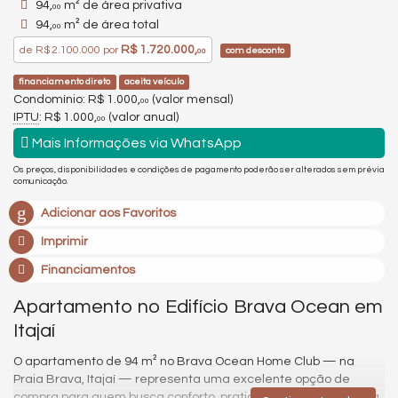
94,
m² de área privativa
00
94,
m² de área total
00
R$ 1.720.000,
de
R$ 2.100.000
por
com desconto
00
financiamento direto
aceita veículo
Condomínio: R$ 1.000,
(valor mensal)
00
IPTU
: R$ 1.000,
(valor anual)
00
Mais Informações via WhatsApp
Os preços, disponibilidades e condições de pagamento poderão ser alterados sem prévia
comunicação.
Adicionar aos Favoritos
Imprimir
Financiamentos
Apartamento no Edifício Brava Ocean em
Itajaí
O apartamento de 94 m² no Brava Ocean Home Club — na
Praia Brava, Itajaí — representa uma excelente opção de
compra para quem busca conforto, praticidade e estilo de vida