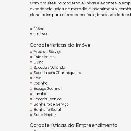
Com arquitetura moderna e linhas elegantes, o emp
experiência única de moradia e investimento, comb
planejados para oferecer conforto, funcionalidade 
136m²
3 suites
Características do Imóvel
Área de Serviço
Estar Íntimo
Living
Sacada / Varanda
Sacada com Churrasqueira
Sala
Cozinha
Espaço Gourmet
Lavabo
Sacada Técnica
Banheiro de Serviço
Banheiro Social
Suíte Master
Características do Empreendimento