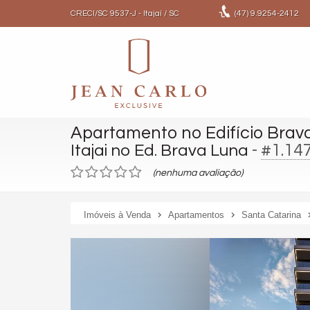
CRECI/SC 9537-J
- Itajaí /
SC
(47)
9.9254-2412
Apartamento no Edifício Brav
-
#1.14
Itajai no Ed. Brava Luna
(nenhuma avaliação)
Imóveis à Venda
Apartamentos
Santa Catarina