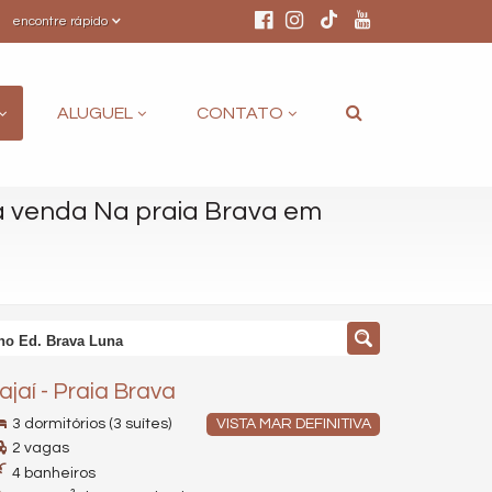
encontre rápido
ALUGUEL
CONTATO
 venda Na praia Brava em
 no Ed. Brava Luna
tajaí
-
Praia Brava
3 dormitórios (3 suítes)
VISTA MAR DEFINITIVA
2 vagas
4 banheiros