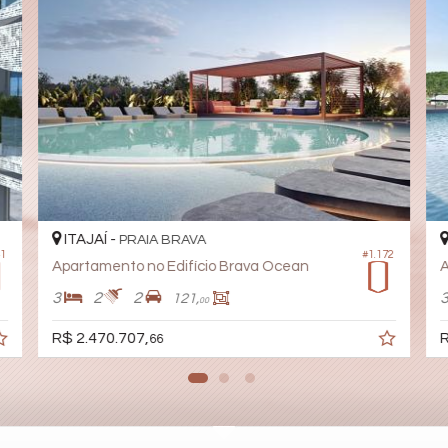
ITAJAÍ -
PRAIA BRAVA
41
#1.172
Apartamento no Edifício Brava Ocean
A
3
2
2
121,
00
R$ 2.470.707,
R
66