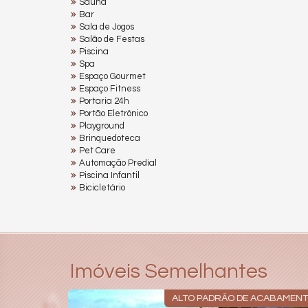
Sauna
Bar
Sala de Jogos
Salão de Festas
Piscina
Spa
Espaço Gourmet
Espaço Fitness
Portaria 24h
Portão Eletrônico
Playground
Brinquedoteca
Pet Care
Automação Predial
Piscina Infantil
Bicicletário
Imóveis Semelhantes
ALTO PADRÃO DE ACABAMEN