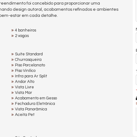
reendimento foi concebido para proporcionar uma
inando design autoral, acabamentos refinados e ambientes
e bem-estar em cada detalhe.
4 banheiros
2 vagas
Suíte Standard
Churrasqueira
Piso Porcelanato
Piso Vinílico
Infra para Ar Split
Andar Alto
Vista Livre
*
Vista Mar
Acabamento em Gesso
Fechadura Eletrônica
Vista Panorâmica
Aceita Pet