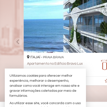
ITAJAÍ -
PRAIA BRAVA
#1.1
Apartamento no Edifício Brava Lux
3
4
2
191,
00
Utilizamos
cookies
para oferecer melhor
R$ 5.641.200,
experiência, melhorar o desempenho,
00
analisar como você interage em nosso site e
gravar informações coletadas por meio de
formulários.
Ao utilizar esse site, você concorda com o uso