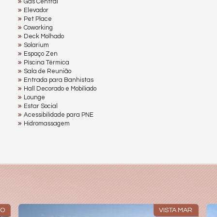
Gás Central
Elevador
Pet Place
Coworking
Deck Molhado
Solarium
Espaço Zen
Pìscina Térmica
Sala de Reunião
Entrada para Banhistas
Hall Decorado e Mobiliado
Lounge
Estar Social
Acessibilidade para PNE
Hidromassagem
TO
VISTA MAR