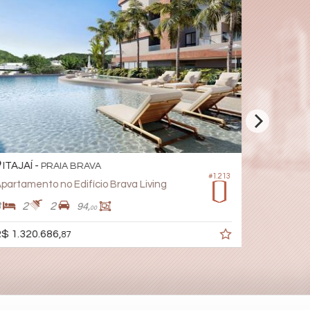
ITAJAÍ -
ITAJAÍ -
PRAIA BRAVA
#1.213
partamento no Edifício Brava Living
Apartamen
3
2
2
3
4
94,
00
$ 1.320.686,
R$ 1.900.
87