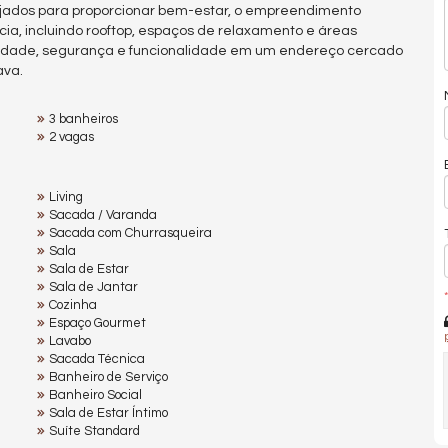
jados para proporcionar bem-estar, o empreendimento
ia, incluindo rooftop, espaços de relaxamento e áreas
rnidade, segurança e funcionalidade em um endereço cercado
ava.
3 banheiros
2 vagas
Living
Sacada / Varanda
Sacada com Churrasqueira
Sala
Sala de Estar
Sala de Jantar
*
Cozinha
Espaço Gourmet
Lavabo
Sacada Técnica
Banheiro de Serviço
Banheiro Social
Sala de Estar Íntimo
Suíte Standard