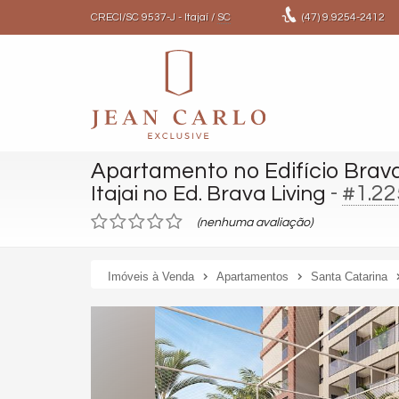
CRECI/SC 9537-J
- Itajaí /
SC
(47)
9.9254-2412
Apartamento no Edifício Brava
-
#1.22
Itajai no Ed. Brava Living
(nenhuma avaliação)
Imóveis à Venda
Apartamentos
Santa Catarina