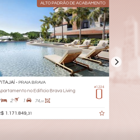
ALTO PADRÃO DE ACABAMENTO
ITAJAÍ -
ITAJAÍ -
PRAIA BRAVA
#1.224
partamento no Edifício Brava Living
Apartamen
2
2
1
2
1
74,
00
$ 1.171.849,
R$ 994.7
31