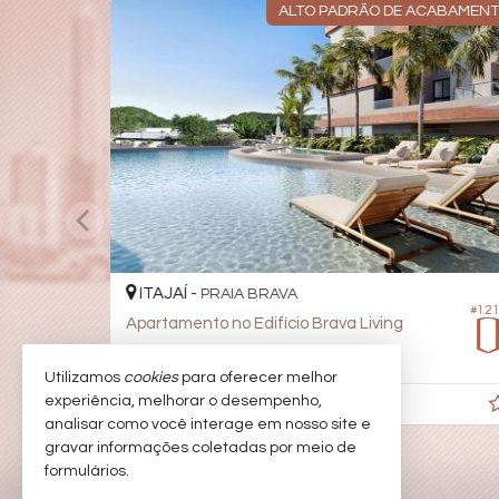
ALTO PADRÃO DE ACABAMEN
ITAJAÍ -
PRAIA BRAVA
#1.2
Apartamento no Edifício Brava Living
3
2
2
89,
00
Utilizamos
cookies
para oferecer melhor
experiência, melhorar o desempenho,
R$ 1.256.297,
26
analisar como você interage em nosso site e
gravar informações coletadas por meio de
formulários.