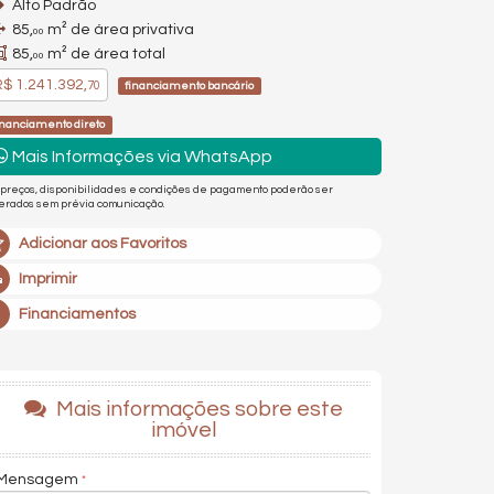
Alto Padrão
85,
m² de área privativa
00
85,
m² de área total
00
$ 1.241.392,
70
financiamento bancário
inanciamento direto
Mais Informações via WhatsApp
 preços, disponibilidades e condições de pagamento poderão ser
terados sem prévia comunicação.
Adicionar aos Favoritos
Imprimir
Financiamentos
Mais informações sobre este
imóvel
Mensagem