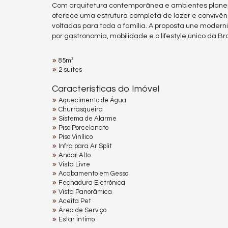
Com arquitetura contemporânea e ambientes plane
oferece uma estrutura completa de lazer e convivênc
voltadas para toda a família. A proposta une mode
por gastronomia, mobilidade e o lifestyle único da Br
85m²
2 suites
Características do Imóvel
Aquecimento de Água
Churrasqueira
Sistema de Alarme
Piso Porcelanato
Piso Vinílico
Infra para Ar Split
Andar Alto
Vista Livre
Acabamento em Gesso
Fechadura Eletrônica
Vista Panorâmica
Aceita Pet
Área de Serviço
Estar Íntimo