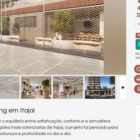
R
f
Os
al
ng em Itajaí
quilíbrio entre sofisticação, conforto e a atmosfera
ões mais valorizadas de Itajaí, o projeto foi pensado para
tureza e praticidade no dia a dia.