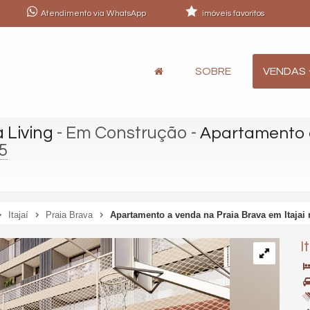
Atendimento via WhatsApp
imóveis favoritos
SOBRE
VENDAS
 Living
- Em Construção
-
Apartamento 
5
Itajaí
Praia Brava
Apartamento a venda na Praia Brava em Itajai 
I