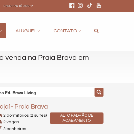
encontre rápido
ALUGUEL
CONTATO
a venda na Praia Brava em
no Ed. Brava Living
tajaí
-
Praia Brava
2 dormitórios (2 suítes)
ALTO PADRÃO DE
ACABAMENTO
2 vagas
3 banheiros