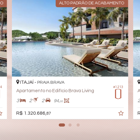
TO
ALTO PADRÃO DE ACABAMENTO
ITAJAÍ -
PRAIA BRAVA
14
#1.213
Apartamento no Edifício Brava Living
A
3
2
2
94,
00
R$ 1.320.686,
R
87