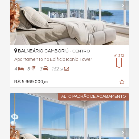
BALNEÁRIO CAMBORIÚ -
CENTRO
#1.272
Apartamento no Edifício Iconic Tower
4
5
3
152,
00
R$ 5.669.000,
00
ALTO PADRÃO DE ACABAMENTO