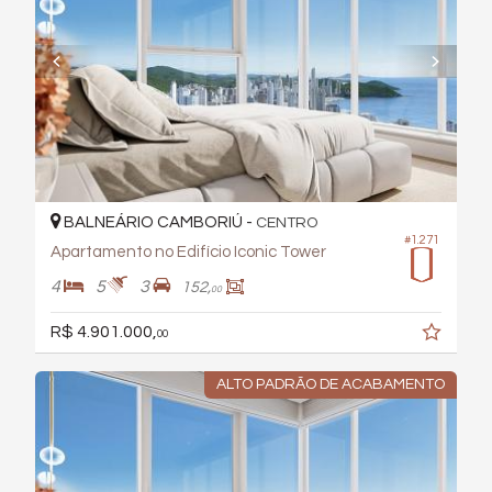
BALNEÁRIO CAMBORIÚ -
CENTRO
#1.271
Apartamento no Edifício Iconic Tower
4
5
3
152,
00
R$ 4.901.000,
00
ALTO PADRÃO DE ACABAMENTO