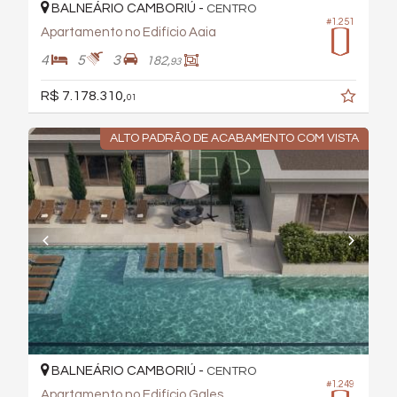
BALNEÁRIO CAMBORIÚ -
CENTRO
#1.251
Apartamento no Edifício Aaia
4
5
3
182,
93
R$ 7.178.310,
01
ALTO PADRÃO DE ACABAMENTO COM VISTA
BALNEÁRIO CAMBORIÚ -
CENTRO
#1.249
Apartamento no Edifício Gales