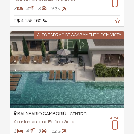
3
4
3
152,
00
R$ 4.155.160,
84
ALTO PADRÃO DE ACABAMENTO COM VISTA
BALNEÁRIO CAMBORIÚ -
CENTRO
#1.248
Apartamento no Edifício Gales
3
4
3
152,
00