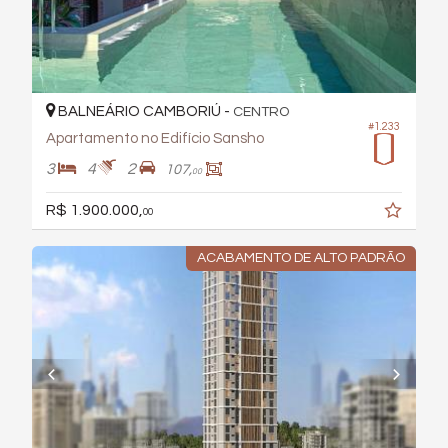
BALNEÁRIO CAMBORIÚ -
CENTRO
#1.233
Apartamento no Edifício Sansho
3
4
2
107,
00
R$ 1.900.000,
00
ACABAMENTO DE ALTO PADRÃO