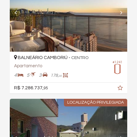
BALNEÁRIO CAMBORIÚ -
CENTRO
#1.241
Apartamento
4
5
3
178,
00
R$ 7.286.737,
95
LOCALIZAÇÃO PRIVILEGIADA