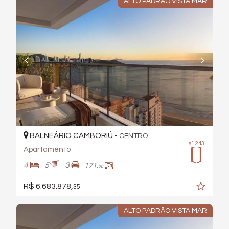
ALTO PADRÃO VISTA MAR
BALNEÁRIO CAMBORIÚ -
CENTRO
#1.243
Apartamento
4
5
3
171,
00
R$ 6.683.878,
35
ALTO PADRÃO VISTA MAR