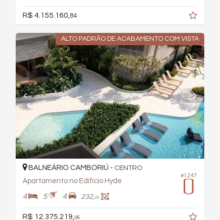
R$ 4.155.160,
84
ALTO PADRÃO DE ACABAMENTO COM VISTA
BALNEÁRIO CAMBORIÚ -
CENTRO
#1.247
Apartamento no Edifício Hyde
4
5
4
232,
00
R$ 12.375.219,
05