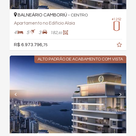
BALNEÁRIO CAMBORIÚ -
CENTRO
#1.252
Apartamento no Edifício Alaia
4
5
3
182,
93
R$ 6.973.796,
75
ALTO PADRÃO DE ACABAMENTO COM VISTA