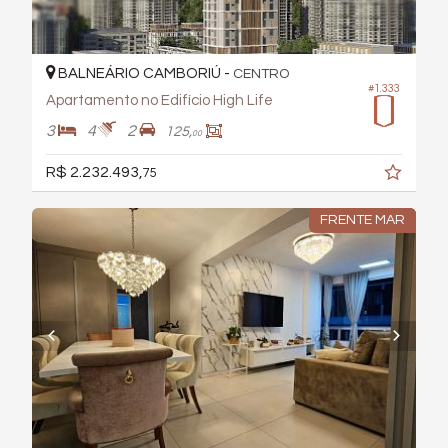
BALNEÁRIO CAMBORIÚ -
CENTRO
#1.333
Apartamento no Edifício High Life
3
4
2
125,
00
R$ 2.232.493,
75
FRENTE MAR