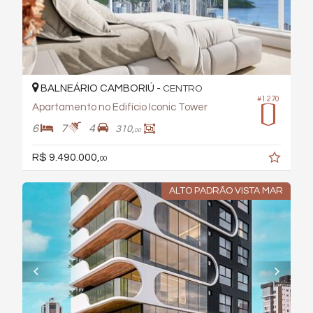
BALNEÁRIO CAMBORIÚ -
CENTRO
#1.270
Apartamento no Edifício Iconic Tower
6
7
4
310,
00
R$ 9.490.000,
00
ALTO PADRÃO VISTA MAR