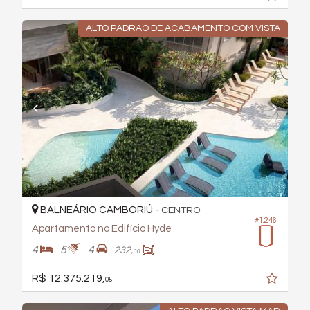
ALTO PADRÃO DE ACABAMENTO COM VISTA
BALNEÁRIO CAMBORIÚ -
CENTRO
#1.246
Apartamento no Edifício Hyde
4
5
4
232,
00
R$ 12.375.219,
05