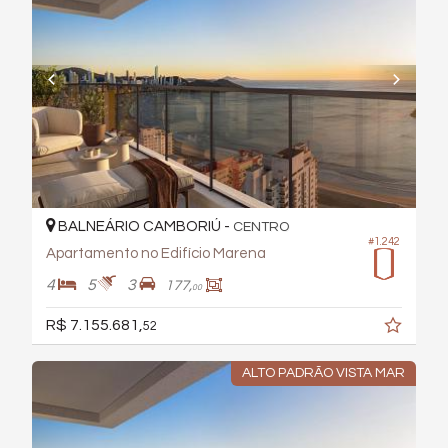
BALNEÁRIO CAMBORIÚ -
CENTRO
#1.242
Apartamento no Edifício Marena
4
5
3
177,
00
R$ 7.155.681,
52
ALTO PADRÃO VISTA MAR