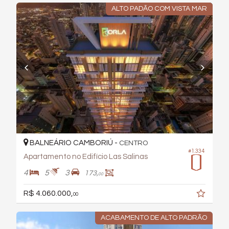
ALTO PADÃO COM VISTA MAR
BALNEÁRIO CAMBORIÚ -
CENTRO
#1.334
Apartamento no Edifício Las Salinas
4
5
3
173,
00
R$ 4.060.000,
00
ACABAMENTO DE ALTO PADRÃO