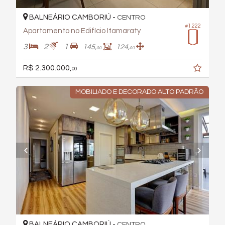
BALNEÁRIO CAMBORIÚ -
CENTRO
#1.222
Apartamento no Edifício Itamaraty
3
2
1
145,
124,
00
00
R$ 2.300.000,
00
MOBILIADO E DECORADO ALTO PADRÃO
BALNEÁRIO CAMBORIÚ -
CENTRO