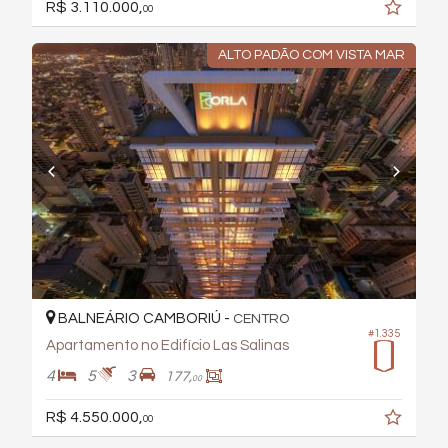
R$ 3.110.000,
00
ALTO PADÃO COM VISTA MAR
BALNEÁRIO CAMBORIÚ -
CENTRO
#1.335
Apartamento no Edifício Las Salinas
4
5
3
177,
00
R$ 4.550.000,
00