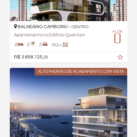
BALNEÁRIO CAMBORIÚ -
CENTRO
#1.238
Apartamento no Edifício Quantum
4
5
2
163,
00
R$ 3.858.125,
25
ALTO PADRÃO DE ACABAMENTO COM VISTA