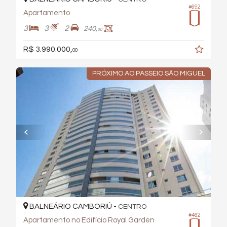
#692
Apartamento
3
3
2
240,
00
R$ 3.990.000,
00
PRÓXIMO AO PASSEIO SÃO MIGUEL
BALNEÁRIO CAMBORIÚ -
CENTRO
#462
Apartamento no Edifício Royal Garden