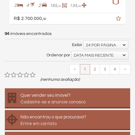
3
4
2
165,
134,
00
09
R$ 2.700.000,
00
94
imóveis encontrados
Exibir
24 POR PÁGINA
Ordenar por
DATA MAIS RECENTE
‹
1
2
3
4
›
(nenhuma avaliação)
Quer vender seu imóvel?
Cadastre-se e anuncie conosco
Não encontrou o que procurava?
Entre em contato