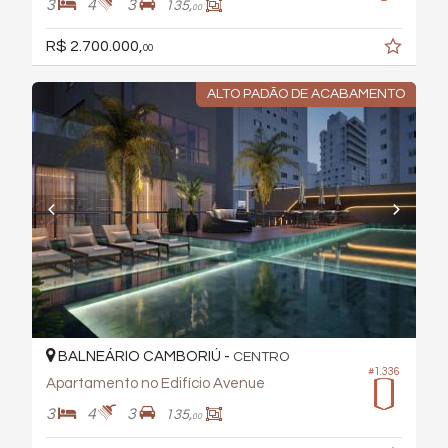
3
4
3
135,
00
R$ 2.700.000,
00
ALTO PADÃO DE ACABAMENTO
BALNEÁRIO CAMBORIÚ -
CENTRO
#1.336
Apartamento no Edifício Avenue
3
4
3
135,
00