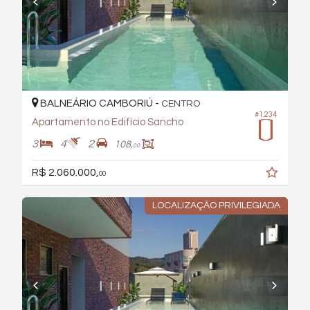
BALNEÁRIO CAMBORIÚ -
CENTRO
#1.234
Apartamento no Edifício Sancho
3
4
2
108,
00
R$ 2.060.000,
00
LOCALIZAÇÃO PRIVILEGIADA