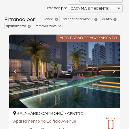
Ordenar por
DATA MAIS RECENTE
Filtrando por:
venda
balneário camboriú
centro
apartamento
remover todos
ALTO PADÃO DE ACABAMENTO
BALNEÁRIO CAMBORIÚ -
CENTRO
#1.337
Apartamento no Edifício Avenue