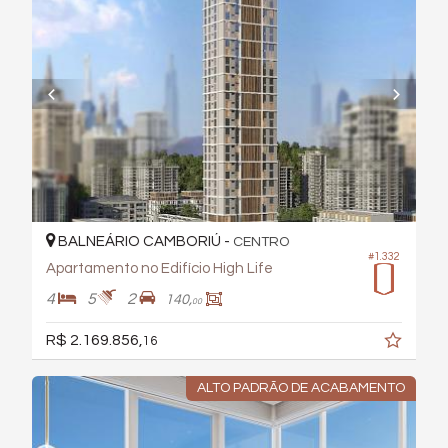
BALNEÁRIO CAMBORIÚ -
CENTRO
#1.332
Apartamento no Edifício High Life
4
5
2
140,
00
R$ 2.169.856,
16
ALTO PADRÃO DE ACABAMENTO