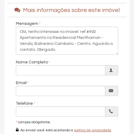
Hidromassagem
Lavabo
Mais informações sobre este imóvel
Suíte Master
Churrasqueira
Mensagem
Piso Porcelanato
Móveis Planejados
Características do Empreendimento
Sauna
Sala de Jogos
Salão de Festas
Piscina
Nome Completo
Quadra Esportiva
Espaço Gourmet
Espaço Fitness
Email
Portaria 24h
Portão Eletrônico
Playground
Brinquedoteca
Telefone
Piscina Infantil
Elevador
Entrada para Banhistas
Box de Praia
*
campos obrigatórios
Hall Decorado e Mobiliado
Ao enviar você está aceitando a
política de privacidade
.