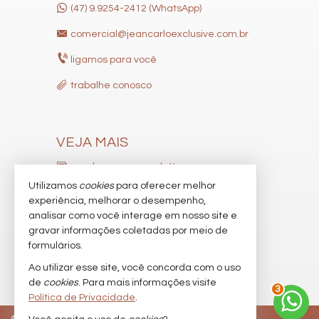
(47) 9.9254-2412 (WhatsApp)
comercial@jeancarloexclusive.com.br
ligamos para você
trabalhe conosco
VEJA MAIS
receba nosso newsletter
Utilizamos
cookies
para oferecer melhor
indicadores financeiros
experiência, melhorar o desempenho,
analisar como você interage em nosso site e
cadastre seu imóvel
gravar informações coletadas por meio de
imóveis favoritos
formulários.
Ao utilizar esse site, você concorda com o uso
mapa de imóveis
de
cookies
. Para mais informações visite
3
Política de Privacidade
.
©
2026
CRECI/SC 9537-J
Política de Privacidade