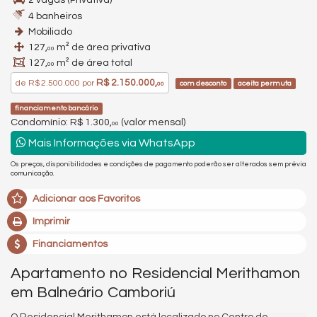
2 vagas (Privativa)
4 banheiros
Mobiliado
127,
m² de área privativa
00
127,
m² de área total
00
R$ 2.150.000,
de
R$ 2.500.000
por
com desconto
aceita permuta
00
financiamento bancário
Condomínio: R$ 1.300,
(valor mensal)
00
Mais Informações via WhatsApp
Os preços, disponibilidades e condições de pagamento poderão ser alterados sem prévia
comunicação.
Adicionar aos Favoritos
Imprimir
Financiamentos
Apartamento no Residencial Merithamon
em Balneário Camboriú