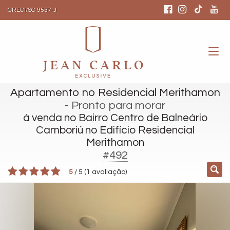
CRECI/SC 9537-J
Apartamento no Residencial Merithamon
- Pronto para morar
à venda no Bairro Centro de Balneário
Camboriú no Edifício Residencial
Merithamon
#492
5
/
5
(
1
avaliação)