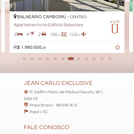
BALNEÁRIO CAMBORIÚ -
CENTRO
#1.070
Apartamento no Edifício Salvatore
3
4
2
158,
123,
00
00
R$ 1.980.000,
00
JEAN CARLO EXCLUSIVE
R. Delfim Mário de Pádua Peixoto, 901,
Sala 02
Praia Brava - 88306-813
Itajaí /
SC
FALE CONOSCO