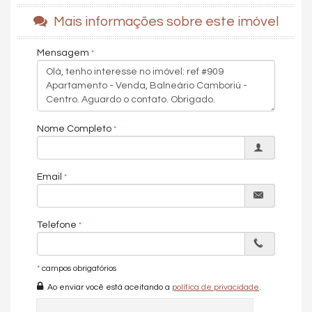
Andar Alto
Decorado
Mais informações sobre este imóvel
Móveis Planejados
Fechadura Eletrônica
Mensagem
Área de Serviço
Home Office
Living
Lavabo
Nome Completo
Email
Telefone
*
campos obrigatórios
Ao enviar você está aceitando a
política de privacidade
.