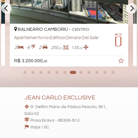
BALNEÁRIO CAMBORIÚ -
CENTRO
#616
Apartamento no Edifício Dimora Del Sole
3
4
2
200,
135,
00
00
R$ 3.200.000,
00
JEAN CARLO EXCLUSIVE
R. Delfim Mário de Pádua Peixoto, 901,
Sala 02
Praia Brava - 88306-813
Itajaí /
SC