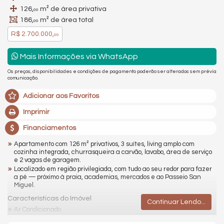
126,
m² de área privativa
00
186,
m² de área total
00
R$ 2.700.000,
00
Mais Informações via WhatsApp
Os preços, disponibilidades e condições de pagamento poderão ser alterados sem prévia
comunicação.
Adicionar aos Favoritos
Imprimir
Financiamentos
Apartamento com 126 m² privativos, 3 suítes, living amplo com
cozinha integrada, churrasqueira a carvão, lavabo, área de serviço
e 2 vagas de garagem.
Localizado em região privilegiada, com tudo ao seu redor para fazer
a pé — próximo à praia, academias, mercados e ao Passeio San
Miguel.
Características do Imóvel
Continuar Lendo...
Ar Condicionado
Churrasqueira