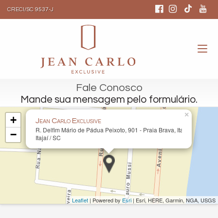
CRECI/SC 9537-J
Fale Conosco
Mande sua mensagem pelo formulário.
×
+
Jean Carlo Exclusive
R. Delfim Mário de Pádua Peixoto, 901 - Praia Brava, Itajaí - SC, 88
−
Itajaí / SC
Leaflet
| Powered by
Esri
|
Esri, HERE, Garmin, NGA, USGS