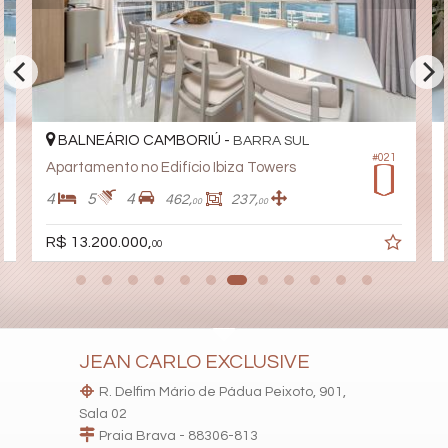
Espaço Fitness
Brinquedoteca
Automação Predial
Elevador
Coworking
Deck Molhado
Entrada para Banhistas
Box de Praia
BALNEÁRIO CAMBORIÚ -
BARRA SUL
Acessibilidade para PNE
#021
Apartamento no Edifício Ibiza Towers
4
5
4
462,
237,
00
00
R$ 13.200.000,
00
JEAN CARLO EXCLUSIVE
R. Delfim Mário de Pádua Peixoto, 901,
Sala 02
Praia Brava - 88306-813