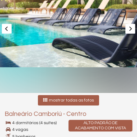
mostrar todas as fotos
Balneário Camboriú
-
Centro
4 dormitórios (4 suítes)
ALTO PADRÃO DE
ACABAMENTO COM VISTA
4 vagas
5 banheiros