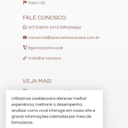
Itajaí /
SC
FALE CONOSCO
(47) 9.9254-2412 (WhatsApp)
comercial@jeancarloexclusive.com.br
ligamos para você
trabalhe conosco
VEJA MAIS
receba nosso newsletter
Utilizamos
cookies
para oferecer melhor
indicadores financeiros
experiência, melhorar o desempenho,
analisar como você interage em nosso site e
cadastre seu imóvel
gravar informações coletadas por meio de
imóveis favoritos
formulários.