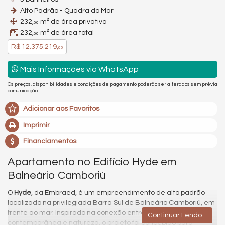
Alto Padrão - Quadra do Mar
232,
m² de área privativa
00
232,
m² de área total
00
R$ 12.375.219,
05
Mais Informações via WhatsApp
Os preços, disponibilidades e condições de pagamento poderão ser alterados sem prévia
comunicação.
Adicionar aos Favoritos
Imprimir
Financiamentos
Apartamento no Edifício Hyde em
Balneário Camboriú
O
Hyde
, da Embraed, é um empreendimento de alto padrão
localizado na privilegiada Barra Sul de Balneário Camboriú, em
frente ao mar. Inspirado na conexão entre arquitetura
Continuar Lendo...
contemporânea e natureza, o projeto foi concebido para