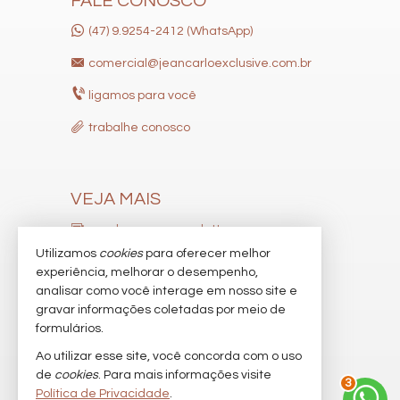
FALE CONOSCO
(47) 9.9254-2412 (WhatsApp)
comercial@jeancarloexclusive.com.br
ligamos para você
trabalhe conosco
VEJA MAIS
receba nosso newsletter
Utilizamos
cookies
para oferecer melhor
indicadores financeiros
experiência, melhorar o desempenho,
analisar como você interage em nosso site e
cadastre seu imóvel
gravar informações coletadas por meio de
imóveis favoritos
formulários.
Ao utilizar esse site, você concorda com o uso
mapa de imóveis
de
cookies
. Para mais informações visite
3
Política de Privacidade
.