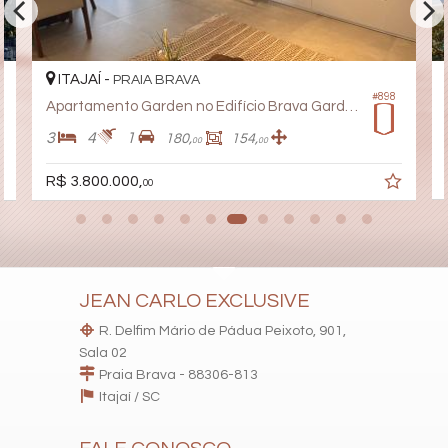
ITAJAÍ -
PRAIA BRAVA
#898
Apartamento Garden no Edifício Brava Garden Residence
3
4
1
180,
154,
00
00
R$ 3.800.000,
00
JEAN CARLO EXCLUSIVE
R. Delfim Mário de Pádua Peixoto, 901,
Sala 02
Praia Brava - 88306-813
Itajaí /
SC