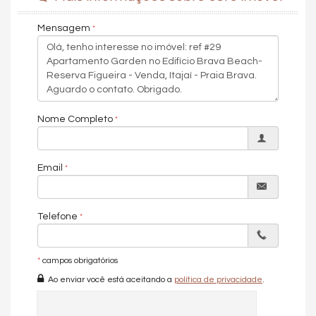
Piso Porcelanato
Vista Livre
Mensagem
Vista Mar
Características do Empreendimento
Sauna
Sala de Jogos
Salão de Festas
Cinema
Piscina
Nome Completo
Espaço Gourmet
Espaço Fitness
Portaria 24h
Medidores Individuais
Email
Captação de Água
Playground
Pet Care
Quiosque Externo
Telefone
Piscina Infantil
Bicicletário
Elevador
*
campos obrigatórios
Pet Place
Ao enviar você está aceitando a
política de privacidade
.
Pìscina Térmica