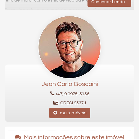
jeito de morar com o estilo de vida da Praia Brava
Continuar Lendo...
Possui área de lazer completa para que você possa dispor a
amigos e familiares os melhores momentos
Ter um lar pra chamar de seu a alguns passos do mar, e ainda
aproveitar todo conforto e sofisticação deste empreendimento
fantástico
257m² de área privativa
03 suítes
Lavabo social
Área de serviço
Living integrado com sala de estar e sala de jantar
03 vagas de garagem
Jean Carlo Boscaini
Características do Imóvel
(47) 9.9975-5156
Área de Serviço
Living
CRECI 9537J
Sala de Estar
Sala de Jantar
mais imóveis
Cozinha
Banheiro Social
Sala de TV
Churrasqueira
Mais informações sobre este imóvel