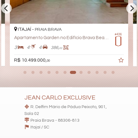
ITAJAÍ -
PRAIA BRAVA
#436
Apartamento Garden no Edifício Brava Beach Corais
3
4
4
386,
00
R$ 10.499.000,
00
JEAN CARLO EXCLUSIVE
R. Delfim Mário de Pádua Peixoto, 901,
Sala 02
Praia Brava - 88306-813
Itajaí /
SC