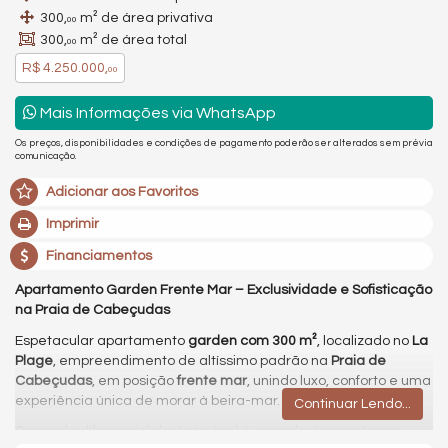
300,
m² de área privativa
00
300,
m² de área total
00
R$ 4.250.000,
00
Mais Informações via WhatsApp
Os preços, disponibilidades e condições de pagamento poderão ser alterados sem prévia
comunicação.
Adicionar aos Favoritos
Imprimir
Financiamentos
Apartamento Garden Frente Mar – Exclusividade e Sofisticação
na Praia de Cabeçudas
Espetacular apartamento
garden com 300 m²
, localizado no
La
Plage
, empreendimento de altíssimo padrão na
Praia de
Cabeçudas
, em posição
frente mar
, unindo luxo, conforto e uma
experiência única de morar à beira-mar.
Continuar Lendo...
O grande diferencial deste imóvel é a ampla área externa