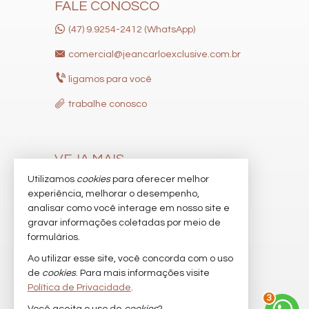
FALE CONOSCO
(47) 9.9254-2412 (WhatsApp)
comercial@jeancarloexclusive.com.br
ligamos para você
trabalhe conosco
VEJA MAIS
Utilizamos
cookies
para oferecer melhor
receba nosso newsletter
experiência, melhorar o desempenho,
indicadores financeiros
analisar como você interage em nosso site e
gravar informações coletadas por meio de
cadastre seu imóvel
formulários.
imóveis favoritos
Ao utilizar esse site, você concorda com o uso
de
cookies
. Para mais informações visite
mapa de imóveis
Política de Privacidade
.
3