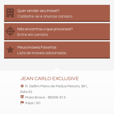
Quer vender seu imóvel?
Cadastre-se e anuncie conosco
Não encontrou o que procurava?
Entre em contato
Meus imóveis Favoritos
Lista de imóveis adicionados
JEAN CARLO EXCLUSIVE
R. Delfim Mário de Pádua Peixoto, 901,
Sala 02
Praia Brava - 88306-813
Itajaí /
SC