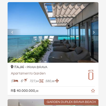
ITAJAÍ -
PRAIA BRAVA
#876
Apartamento Garden
5
6
727,
580,
64
86
R$ 40.000.000,
00
GARDEN DUPLEX BRAVA BEACH