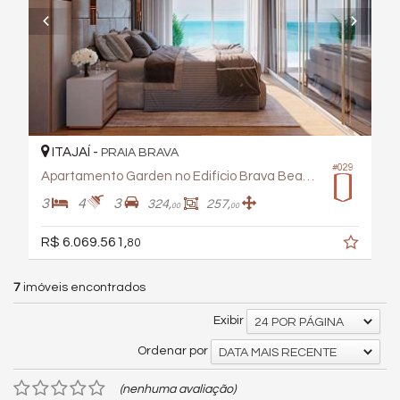
ITAJAÍ -
PRAIA BRAVA
#029
Apartamento Garden no Edifício Brava Beach- Reserva Figueira
3
4
3
324,
257,
00
00
R$ 6.069.561,
80
7
imóveis encontrados
Exibir
24 POR PÁGINA
Ordenar por
DATA MAIS RECENTE
(nenhuma avaliação)