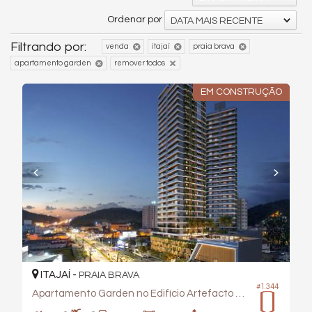
Ordenar por
DATA MAIS RECENTE
Filtrando por:
venda
itajaí
praia brava
apartamento garden
remover todos
EM CONSTRUÇÃO
ITAJAÍ -
PRAIA BRAVA
#1.344
Apartamento Garden no Edifício Artefacto Towers