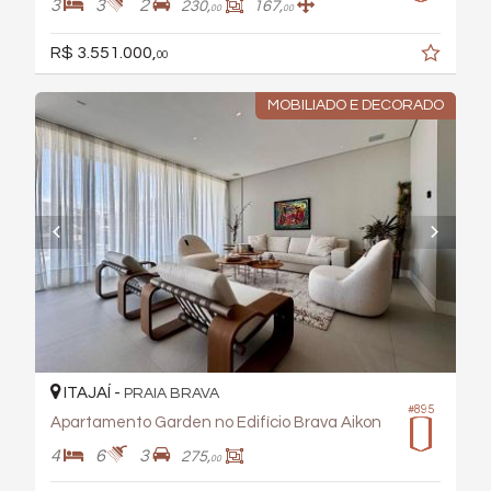
3
3
2
230,
167,
00
00
R$ 3.551.000,
00
MOBILIADO E DECORADO
ITAJAÍ -
PRAIA BRAVA
#895
Apartamento Garden no Edifício Brava Aikon
4
6
3
275,
00