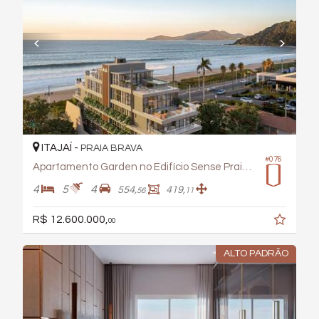
ITAJAÍ -
PRAIA BRAVA
#076
Apartamento Garden no Edifício Sense Praia Brava
4
5
4
554,
419,
56
11
R$ 12.600.000,
00
ALTO PADRÃO