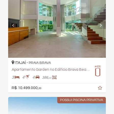
ITAJAÍ -
PRAIA BRAVA
#436
Apartamento Garden no Edifício Brava Beach Corais
3
4
4
386,
00
R$ 10.499.000,
00
POSSUI PISCINA PRIVATIVA