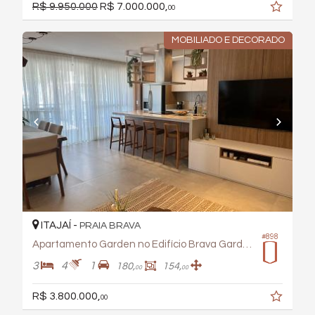
R$ 9.950.000
R$ 7.000.000,
00
MOBILIADO E DECORADO
ITAJAÍ -
PRAIA BRAVA
#898
Apartamento Garden no Edifício Brava Garden Residence
3
4
1
180,
154,
00
00
R$ 3.800.000,
00