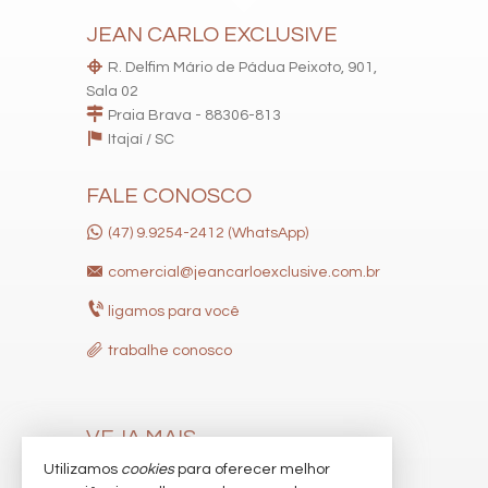
JEAN CARLO EXCLUSIVE
R. Delfim Mário de Pádua Peixoto, 901,
Sala 02
Praia Brava - 88306-813
Itajaí /
SC
FALE CONOSCO
(47) 9.9254-2412 (WhatsApp)
comercial@jeancarloexclusive.com.br
ligamos para você
trabalhe conosco
VEJA MAIS
Utilizamos
cookies
para oferecer melhor
receba nosso newsletter