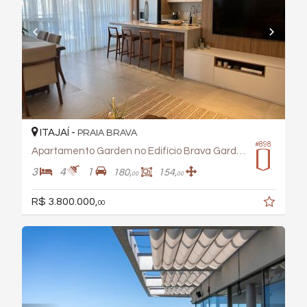
ITAJAÍ -
PRAIA BRAVA
#898
Apartamento Garden no Edifício Brava Garden Residence
3
4
1
180,
154,
00
00
R$ 3.800.000,
00