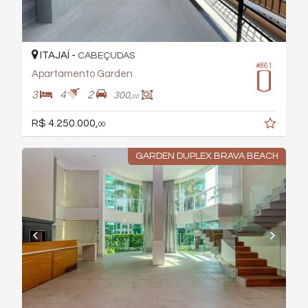
ITAJAÍ -
CABEÇUDAS
#861
Apartamento Garden
3
4
2
300,
00
R$ 4.250.000,
00
GARDEN DUPLEX BRAVA BEACH