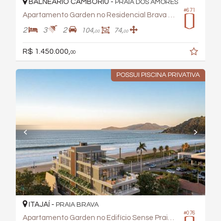
BALNEÁRIO CAMBORIÚ -
PRAIA DOS AMORES
#671
Apartamento Garden no Residencial Brava Hills
2
3
2
104,
74,
00
00
R$ 1.450.000,
00
POSSUI PISCINA PRIVATIVA
ITAJAÍ -
PRAIA BRAVA
#076
Apartamento Garden no Edifício Sense Praia Brava