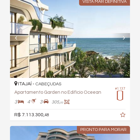
VISTA MAR DEFINITIVA
ITAJAÍ -
CABEÇUDAS
#1.137
Apartamento Garden no Edifício Oceean
3
4
3
305,
00
R$ 7.113.300,
48
PRONTO PARA MORAR