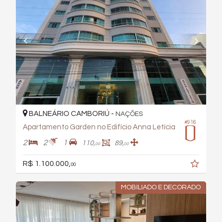
BALNEÁRIO CAMBORIÚ -
NAÇÕES
#916
Apartamento Garden no Edifício Anna Letícia
2
2
1
110,
89,
00
00
R$ 1.100.000,
00
MOBILIADO E DECORADO