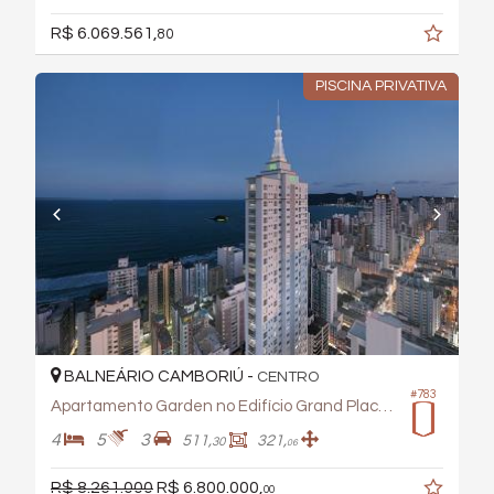
R$ 6.069.561,
80
PISCINA PRIVATIVA
BALNEÁRIO CAMBORIÚ -
CENTRO
#783
Apartamento Garden no Edifício Grand Place Tower
4
5
3
511,
321,
30
06
R$ 8.261.000
R$ 6.800.000,
00