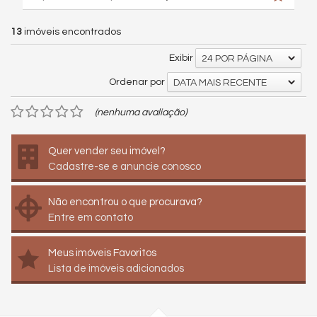
13
imóveis encontrados
Exibir
24 POR PÁGINA
Ordenar por
DATA MAIS RECENTE
(nenhuma avaliação)
Quer vender seu imóvel?
Cadastre-se e anuncie conosco
Não encontrou o que procurava?
Entre em contato
Meus imóveis Favoritos
Lista de imóveis adicionados