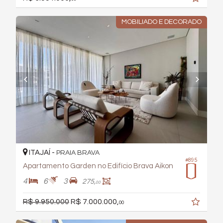
MOBILIADO E DECORADO
ITAJAÍ -
PRAIA BRAVA
#895
Apartamento Garden no Edifício Brava Aikon
4
6
3
275,
00
R$ 9.950.000
R$ 7.000.000,
00