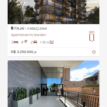
ITAJAÍ -
CABEÇUDAS
#885
Apartamento Garden
3
4
2
178,
78
R$ 3.250.000,
00