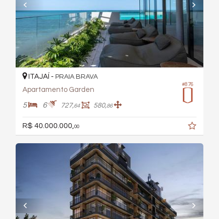
ITAJAÍ -
PRAIA BRAVA
#876
Apartamento Garden
5
6
727,
580,
64
86
R$ 40.000.000,
00