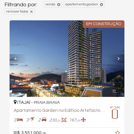
Filtrando por:
venda
apartamento garden
remover todos
EM CONSTRUÇÃO
ITAJAÍ -
PRAIA BRAVA
#1.344
Apartamento Garden no Edifício Artefacto Towers
3
3
2
230,
167,
00
00
R$ 3.551.000,
00