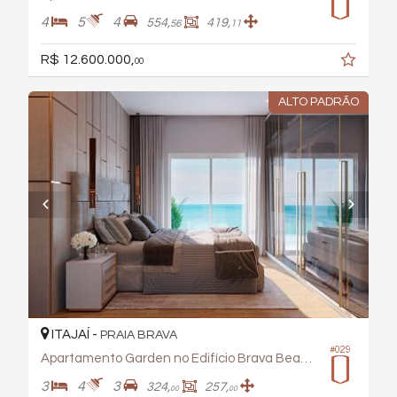
4
5
4
554,
419,
56
11
R$ 12.600.000,
00
ALTO PADRÃO
ITAJAÍ -
PRAIA BRAVA
#029
Apartamento Garden no Edifício Brava Beach- Reserva Figueira
3
4
3
324,
257,
00
00