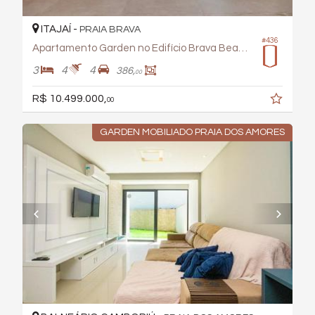
ITAJAÍ -
PRAIA BRAVA
#436
Apartamento Garden no Edifício Brava Beach Corais
3
4
4
386,
00
R$ 10.499.000,
00
GARDEN MOBILIADO PRAIA DOS AMORES