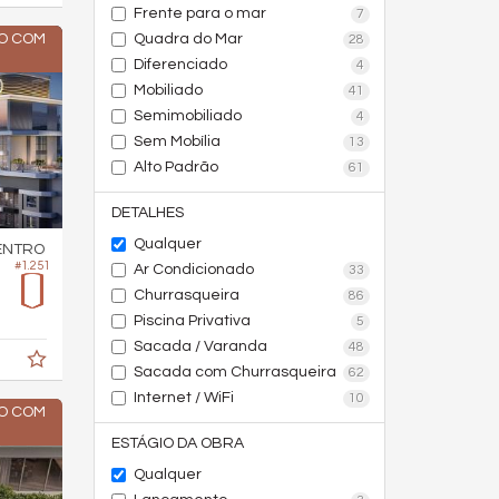
Frente para o mar
7
O COM
Quadra do Mar
28
Diferenciado
4
Mobiliado
41
Semimobiliado
4
Sem Mobília
13
Alto Padrão
61
DETALHES
Qualquer
ENTRO
#1.251
Ar Condicionado
33
Churrasqueira
86
Piscina Privativa
5
Sacada / Varanda
48
Sacada com Churrasqueira
62
Internet / WiFi
10
O COM
ESTÁGIO DA OBRA
Qualquer