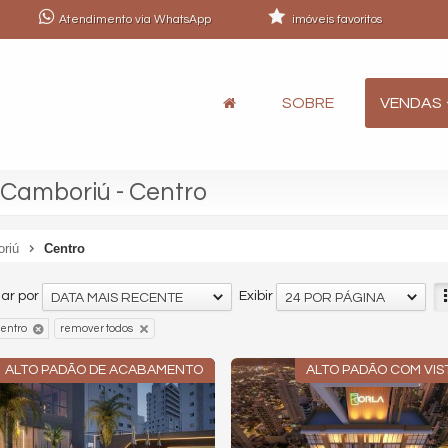
Atendimento via WhatsApp
imóveis favoritos
SOBRE
VENDAS
 Camboriú - Centro
oriú
Centro
ar por
Exibir
DATA MAIS RECENTE
24 POR PÁGINA
entro
remover todos
ALTO PADÃO DE ACABAMENTO
ALTO PADÃO COM VIS