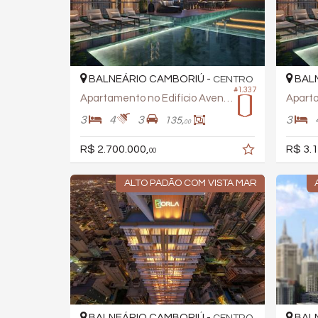
BALNEÁRIO CAMBORIÚ -
BALN
CENTRO
#1.337
Apartamento no Edifício Avenue
3
4
3
3
135,
00
R$ 2.700.000,
R$ 3.1
00
ALTO PADÃO COM VISTA MAR
BALNEÁRIO CAMBORIÚ -
BALN