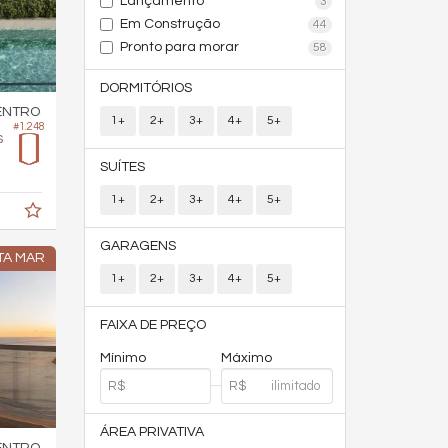
Lançamento
3
Em Construção
44
Pronto para morar
58
DORMITÓRIOS
ENTRO
1+
2+
3+
4+
5+
#1.248
s
SUÍTES
1+
2+
3+
4+
5+
GARAGENS
TA MAR
1+
2+
3+
4+
5+
FAIXA DE PREÇO
Mínimo
Máximo
ÁREA PRIVATIVA
ENTRO