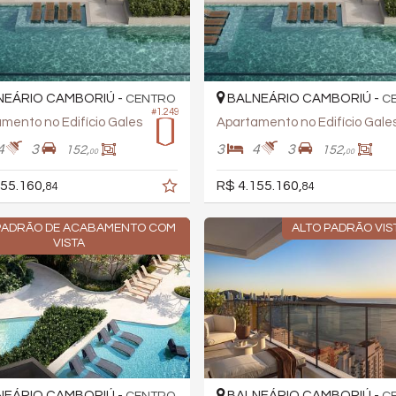
EÁRIO CAMBORIÚ -
BALNEÁRIO CAMBORIÚ -
CENTRO
C
#1.249
mento no Edifício Gales
Apartamento no Edifício Gale
4
3
3
4
3
152,
152,
00
00
55.160,
R$ 4.155.160,
84
84
PADRÃO DE ACABAMENTO COM
ALTO PADRÃO VIS
VISTA
EÁRIO CAMBORIÚ -
BALNEÁRIO CAMBORIÚ -
CENTRO
C