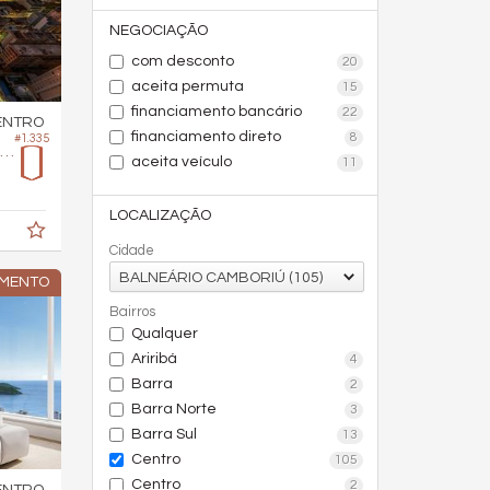
NEGOCIAÇÃO
com desconto
20
aceita permuta
15
financiamento bancário
22
ENTRO
financiamento direto
8
#1.335
Apartamento no Edifício Las Salinas
aceita veículo
11
LOCALIZAÇÃO
Cidade
BALNEÁRIO CAMBORIÚ (105)
AMENTO
Bairros
Qualquer
Ariribá
4
Barra
2
Barra Norte
3
Barra Sul
13
Centro
105
Centro
2