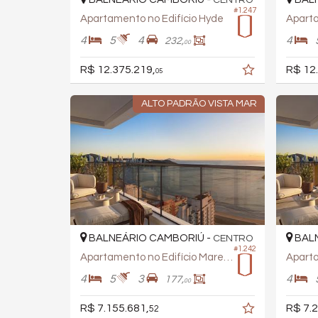
#1.247
Apartamento no Edifício Hyde
Aparta
4
5
4
4
232,
00
R$ 12.375.219,
R$ 12
05
ALTO PADRÃO VISTA MAR
BALNEÁRIO CAMBORIÚ -
BALN
CENTRO
#1.242
Apartamento no Edifício Marena
Apart
4
5
3
4
177,
00
R$ 7.155.681,
R$ 7.2
52