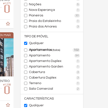
ENTRO
#1.271
Nações
5
 Edifício Iconic Tower
Nova Esperança
1
Pioneiros
30
Praia do Estaleirinho
1
Praia dos Amores
3
TA MAR
TIPO DE IMÓVEL
Qualquer
Apartamentos
102
(todos)
Apartamento
94
Apartamento Duplex
1
Apartamento Garden
1
Cobertura
3
Cobertura Duplex
3
ENTRO
Terreno
1
#1.238
ifício Quantum
Sala Comercial
2
CARACTERÍSTICAS
Qualquer