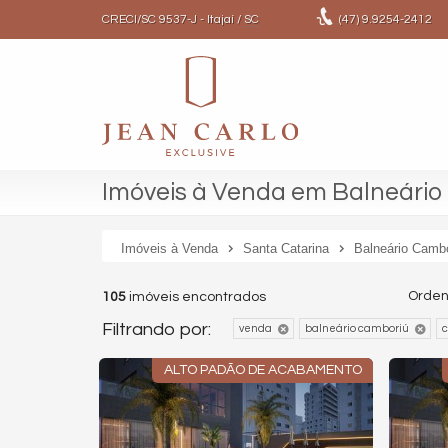
CRECI/SC 9537-J
- Itajaí /
SC
(47)
9.9254-2412
Imóveis à Venda em Balneário
Imóveis à Venda
Santa Catarina
Balneário Camb
Orden
105
imóveis encontrados
Filtrando por:
venda
balneário camboriú
c
ALTO PADÃO DE ACABAMENTO