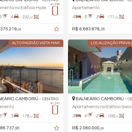
#1.246
mento no Edifício Hyde
Apartamento
5
4
4
5
3
232,
171,
00
00
.375.219,
R$ 6.683.878,
35
05
ALTO PADRÃO VISTA MAR
LOCALIZAÇÃO PRIVIL
EÁRIO CAMBORIÚ -
BALNEÁRIO CAMBORIÚ -
CENTRO
C
#1.241
amento
Apa
5
3
3
4
2
178,
108,
00
00
86.737,
R$ 2.060.000,
95
00