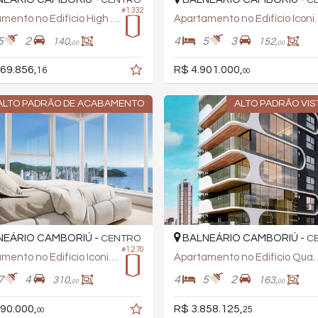
CENTRO
C
#1.332
Apartamento no Edifício High Life
Apartamento no
5
2
4
5
3
140,
152,
00
00
69.856,
R$ 4.901.000,
16
00
ALTO PADRÃO DE ACABAMENTO
ALTO PADRÃO VIS
EÁRIO CAMBORIÚ -
BALNEÁRIO CAMBORIÚ -
CENTRO
C
#1.270
Apartamento no Edifício Iconic Tower
Apartamento no Ed
7
4
4
5
2
310,
163,
00
00
90.000,
R$ 3.858.125,
25
00