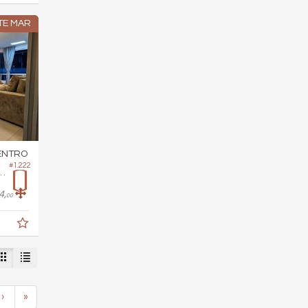
TE MAR
ENTRO
#1.222
o Edifício Itamaraty
4,
00
›
»