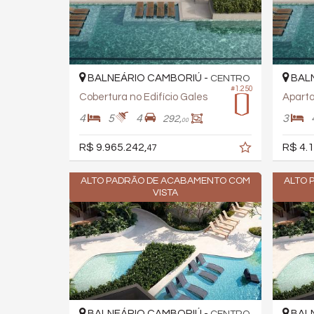
BALNEÁRIO CAMBORIÚ -
BALN
CENTRO
#1.250
Cobertura no Edifício Gales
Aparta
4
5
4
3
292,
00
R$ 9.965.242,
R$ 4.1
47
ALTO PADRÃO DE ACABAMENTO COM
ALTO 
VISTA
BALNEÁRIO CAMBORIÚ -
BALN
CENTRO