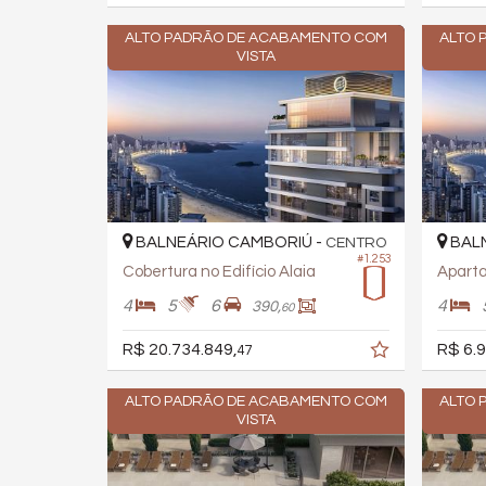
ALTO PADRÃO DE ACABAMENTO COM
ALTO 
VISTA
BALNEÁRIO CAMBORIÚ -
BALN
CENTRO
#1.253
Cobertura no Edifício Alaia
Aparta
4
5
6
4
390,
60
R$ 20.734.849,
R$ 6.9
47
ALTO PADRÃO DE ACABAMENTO COM
ALTO 
VISTA