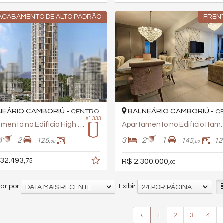
ACABAMENTO DE ALTO PADRÃO
FREN
EÁRIO CAMBORIÚ -
BALNEÁRIO CAMBORIÚ -
CENTRO
C
#1.333
Apartamento no Edifício High Life
Apartamento n
4
2
3
2
1
125,
145,
12
00
00
32.493,
R$ 2.300.000,
75
00
ar por
Exibir
DATA MAIS RECENTE
24 POR PÁGINA
‹
1
2
3
4