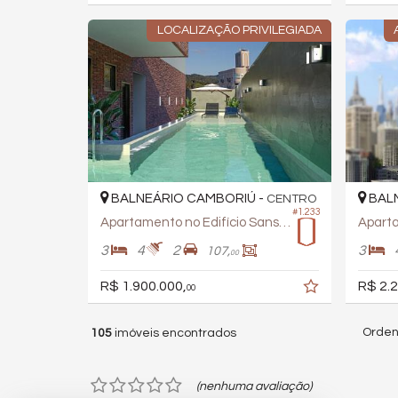
LOCALIZAÇÃO PRIVILEGIADA
BALNEÁRIO CAMBORIÚ -
BALN
CENTRO
#1.233
Apartamento no Edifício Sansho
3
4
2
3
107,
00
R$ 1.900.000,
R$ 2.2
00
Orden
105
imóveis encontrados
(nenhuma avaliação)