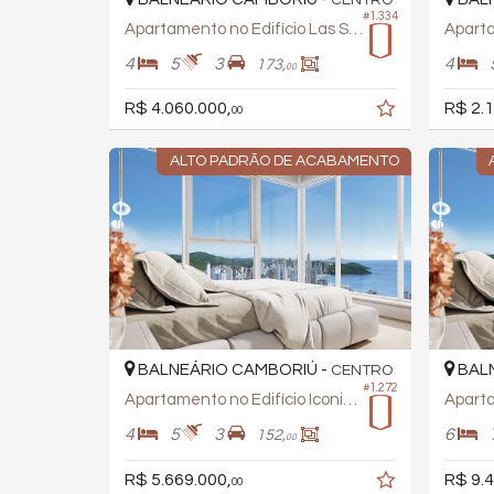
CENTRO
#1.334
Apartamento no Edifício Las Salinas
4
5
3
4
173,
00
R$ 4.060.000,
R$ 2.1
00
ALTO PADRÃO DE ACABAMENTO
BALNEÁRIO CAMBORIÚ -
BALN
CENTRO
#1.272
Apartamento no Edifício Iconic Tower
4
5
3
6
152,
00
R$ 5.669.000,
R$ 9.4
00