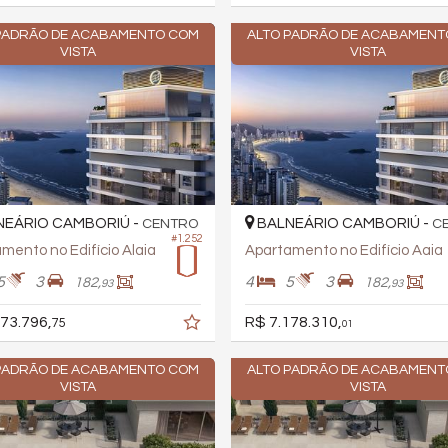
PADRÃO DE ACABAMENTO COM
ALTO PADRÃO DE ACABAMENT
VISTA
VISTA
EÁRIO CAMBORIÚ -
BALNEÁRIO CAMBORIÚ -
CENTRO
C
#1.252
mento no Edifício Alaia
Apartamento no Edifício Aaia
5
3
4
5
3
182,
182,
93
93
73.796,
R$ 7.178.310,
75
01
PADRÃO DE ACABAMENTO COM
ALTO PADRÃO DE ACABAMENT
VISTA
VISTA