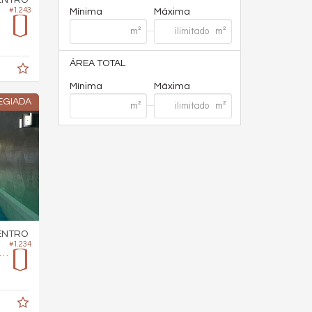
#1.243
Mínima
Máxima
ÁREA TOTAL
Mínima
Máxima
EGIADA
ENTRO
#1.234
rtamento no Edifício Sancho