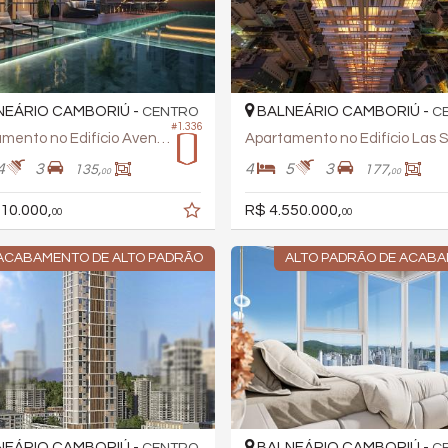
EÁRIO CAMBORIÚ -
BALNEÁRIO CAMBORIÚ -
CENTRO
C
#1.336
Apartamento no Edifício Avenue
4
3
4
5
3
135,
177,
00
00
10.000,
R$ 4.550.000,
00
00
ACABAMENTO DE ALTO PADRÃO
ALTO PADRÃO DE ACAB
EÁRIO CAMBORIÚ -
BALNEÁRIO CAMBORIÚ -