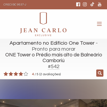
CRECI/SC 9537-J
Apartamento no Edifício One Tower
-
Pronto para morar
ONE Tower o Prédio mais alto de Balneário
Camboriú
#542
4
/
5
(
2
avaliações)