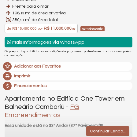
Frente para o mar
196,
m² de área privativa
13
380,
m² de área total
91
R$ 11.660.000,
de
R$ 15.490.000
por
com desconto
00
Mais Informações via WhatsApp
Os preços, disponibilidades e condições de pagamento poderão ser alterados sem prévia
comunicação.
Adicionar aos Favoritos
Imprimir
Financiamentos
Apartamento no Edifício One Tower em
Balneário Camboriú -
FG
Empreendimentos
Essa unidade está no 33° Andar (37° Pavimento)!!!
Continuar Lendo...