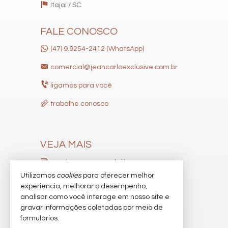
• Sacada Integrada e Cozinha Gourmet
Itajaí /
SC
• Amplas janelas que privilegiam a iluminação natural
• Dependência de funcionários com BWC
FALE CONOSCO
• Lavabo
• 196,13m² de área privativa neste Apartamento do One Tower.
(47) 9.9254-2412 (WhatsApp)
Agende sua visita!!!
comercial@jeancarloexclusive.com.br
ligamos para você
Características do Imóvel
Aquecimento de Água
trabalhe conosco
Churrasqueira
Piso Porcelanato
Infra para Ar Split
Andar Alto
VEJA MAIS
Vista Livre
Vista Mar
receba nosso newsletter
Acabamento em Gesso
Fechadura Eletrônica
Utilizamos
cookies
para oferecer melhor
indicadores financeiros
Vista Panorâmica
experiência, melhorar o desempenho,
Aceita Pet
analisar como você interage em nosso site e
cadastre seu imóvel
Área de Serviço
Dependência de Empregada
gravar informações coletadas por meio de
imóveis favoritos
Living
formulários.
Sala de Estar