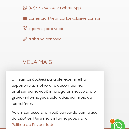
(47) 9.9254-2412 (WhatsApp)
comercial@jeancarloexclusive.com.br
ligamos para você
trabalhe conosco
VEJA MAIS
receba nosso newsletter
Utilizamos
cookies
para oferecer melhor
indicadores financeiros
experiência, melhorar o desempenho,
analisar como você interage em nosso site e
cadastre seu imóvel
gravar informações coletadas por meio de
imóveis favoritos
formulários.
Ao utilizar esse site, você concorda com o uso
mapa de imóveis
de
cookies
. Para mais informações visite
3
Política de Privacidade
.