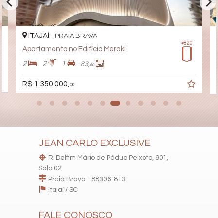
ITAJAÍ -
PRAIA BRAVA
#820
Apartamento no Edifício Meraki
2
2
1
83,
00
R$ 1.350.000,
00
JEAN CARLO EXCLUSIVE
R. Delfim Mário de Pádua Peixoto, 901,
Sala 02
Praia Brava - 88306-813
Itajaí /
SC
FALE CONOSCO