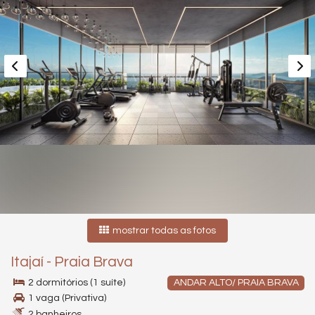
mostrar todas as fotos
Itajaí
-
Praia Brava
2 dormitórios (1 suíte)
ANDAR ALTO/ PRAIA BRAVA
1 vaga (Privativa)
2 banheiros