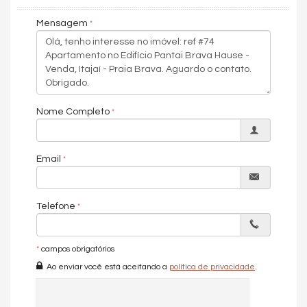
Cozinha
Mensagem
Banheiro Social
Sala de TV
Características do Empreendimento
Gerador
Sala de Jogos
Salão de Festas
Piscina
Nome Completo
Quadra Esportiva
Espaço Gourmet
Espaço Fitness
Medidores Individuais
Email
Captação de Água
Portão Eletrônico
Playground
Piscina Infantil
Telefone
Bicicletário
Câmeras de Segurança
Gás Central
*
campos obrigatórios
Elevador
Ao enviar você está aceitando a
política de privacidade
.
Pomar
Deck Molhado
Espaço Zen
Sala de Reunião