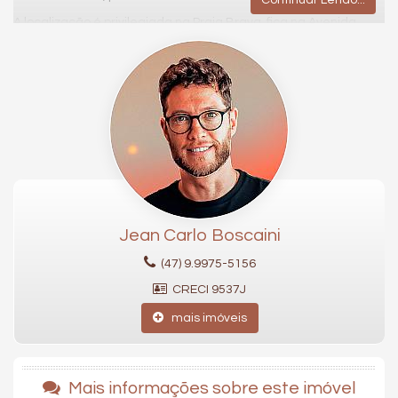
A localização é privilegiada na Praia Brava, fica na Avenida
Osvaldo Reis, que faz a ligação entre Balneário Camboriú e
Itajaí
O Pantai Brava House é ideal pra quem busca morar com
qualidade de vida, bem estar e ótima localização
70m² de área privativa
02 dormitórios sendo 01 suíte
Área de serviço
Living
Banheiro social
01 vaga de garagem
Jean Carlo Boscaini
Sacada com churrasqueira a carvão
(47) 9.9975-5156
Características do Imóvel
Churrasqueira
CRECI 9537J
Piso Porcelanato
Piso Vinílico
mais imóveis
Infra para Ar Split
Vista Livre
Acabamento em Gesso
Sacada com Churrasqueira
Mais informações sobre este imóvel
Sala