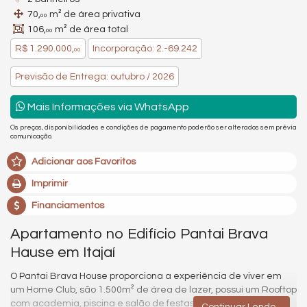
70,
m² de área privativa
00
106,
m² de área total
00
R$ 1.290.000,
Incorporação: 2.-69.242
00
Previsão de Entrega: outubro / 2026
Mais Informações via WhatsApp
Os preços, disponibilidades e condições de pagamento poderão ser alterados sem prévia
comunicação.
Adicionar aos Favoritos
Imprimir
Financiamentos
Apartamento no Edifício Pantai Brava
Hause em Itajaí
O Pantai Brava House proporciona a experiência de viver em
um Home Club, são 1.500m² de área de lazer, possui um Rooftop
com academia, piscina e salão de festas
Continuar Lendo...