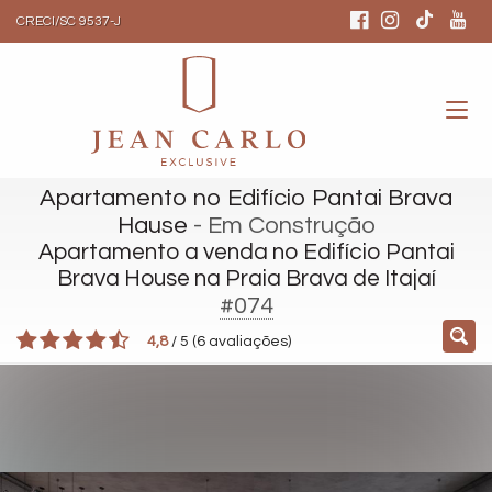
CRECI/SC 9537-J
Apartamento no Edifício Pantai Brava
Hause
- Em Construção
Apartamento a venda no Edifício Pantai
Brava House na Praia Brava de Itajaí
#074
4,8
/
5
(
6
avaliações)