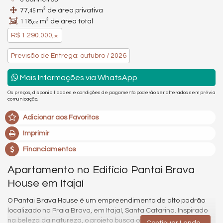
77,
m² de área privativa
45
118,
m² de área total
02
R$ 1.290.000,
00
Previsão de Entrega: outubro / 2026
Mais Informações via WhatsApp
Os preços, disponibilidades e condições de pagamento poderão ser alterados sem prévia
comunicação.
Adicionar aos Favoritos
Imprimir
Financiamentos
Apartamento no Edifício Pantai Brava
House em Itajaí
O Pantai Brava House é um empreendimento de alto padrão
localizado na Praia Brava, em Itajaí, Santa Catarina. Inspirado
na beleza da natureza, o projeto busca oferecer um ambiente
Continuar Lendo...