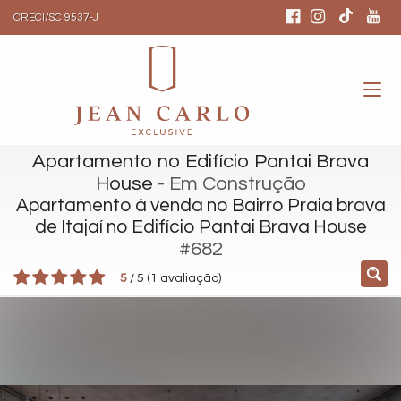
CRECI/SC 9537-J
Apartamento no Edifício Pantai Brava
House
- Em Construção
Apartamento à venda no Bairro Praia brava
de Itajaí no Edifício Pantai Brava House
#682
5
/
5
(
1
avaliação)