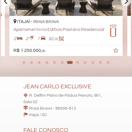
ITAJAÍ -
PRAIA BRAVA
#526
Apartamento no Edifício Positano Residencial
2
2
1
82,
35
R$ 1.250.000,
00
JEAN CARLO EXCLUSIVE
R. Delfim Mário de Pádua Peixoto, 901,
Sala 02
Praia Brava - 88306-813
Itajaí /
SC
FALE CONOSCO