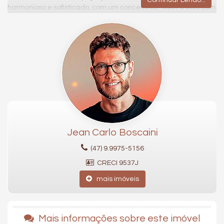
harmonioso e sofisticado, com um conceito de "viver a vida com
toda a sua plenitude".
Destaques do Empreendimento
• Localização privilegiada na Praia Brava, a poucos passos da
areia
• Plantas de 69 m² a 157 m², com 2 a 3 suítes
• Sacada com churrasqueira a carvão
• Pé-direito amplo e acabamento premium
• Área de lazer de 1.500 m²: rooftop com piscina, piscina
aquecida, academia com vista para o mar, salão de festas,
Jean Carlo Boscaini
brinquedoteca, espaço gourmet, coworking e muito mais.
(47) 9.9975-5156
Descubra como é viver com o mar aos seus pés.
CRECI 9537J
75,00 Área privativa em m²;
mais imóveis
2 Total de dormitórios;
3 Total de banheiros;
1 Total de garagens;
2 Nº de suítes.
Mais informações sobre este imóvel