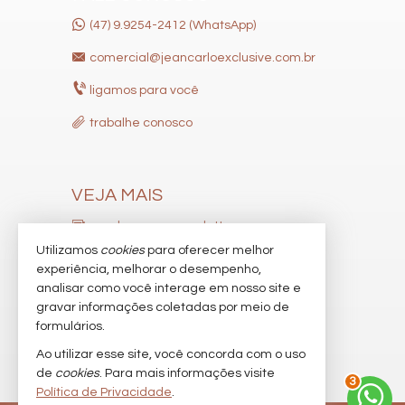
(47) 9.9254-2412 (WhatsApp)
comercial@jeancarloexclusive.com.br
ligamos para você
trabalhe conosco
VEJA MAIS
receba nosso newsletter
Utilizamos
cookies
para oferecer melhor
indicadores financeiros
experiência, melhorar o desempenho,
analisar como você interage em nosso site e
cadastre seu imóvel
gravar informações coletadas por meio de
imóveis favoritos
formulários.
Ao utilizar esse site, você concorda com o uso
mapa de imóveis
de
cookies
. Para mais informações visite
3
Política de Privacidade
.