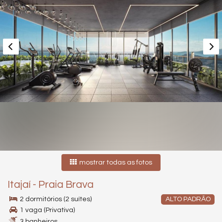
mostrar todas as fotos
Itajaí
-
Praia Brava
2 dormitórios (2 suítes)
ALTO PADRÃO
1 vaga (Privativa)
3 banheiros