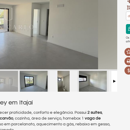
Os
al
ey em Itajaí
recer praticidade, conforto e elegância. Possui
2 suítes
,
 carvão
, cozinha, área de serviço, homebox 1
vaga de
iso em porcelanato, aquecimento a gás, rebaixo em gesso,