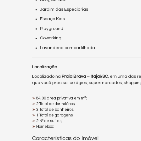
Jardim das Especiarias
Espaço Kids
Playground
Coworking
Lavanderia compartilhada
Localização
Localizado na
Praia Brava – Itajaí/SC
, em uma das re
que você precisa: colégios, supermercados, shopping
84,00 área privativa em m²;
2 Total de dormitórios;
3 Total de banheiros;
1 Total de garagens;
2 Nº de suítes;
Homebox;
Características do Imóvel