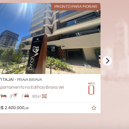
PRONTO PARA MORAR
ITAJAÍ -
ITAJAÍ -
PRAIA BRAVA
#893
partamento no Edifício Brava Vel
2
3
1
3
4
93,
61
$ 2.400.000,
R$ 6.242.
00