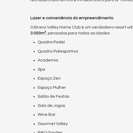
fechadura biométrica e infraestrutura para ar-condic
Lazer e conveniência do empreendimento
O Brava Valley Home Club é um verdadeiro resort u
3.000m²
, pensados para todas as idades:
Quadra Padel
Quadra Poliesportiva
Academia
Spa
Espaço Zen
Espaço Mulher
Salão de Festas
Sala de Jogos
Wine Bar
Gourmet Valley
BBQ Garden