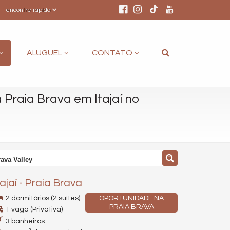
encontre rápido
ALUGUEL
CONTATO
 Praia Brava em Itajaí no
rava Valley
tajaí
-
Praia Brava
2 dormitórios (2 suítes)
OPORTUNIDADE NA
PRAIA BRAVA
1 vaga (Privativa)
3 banheiros