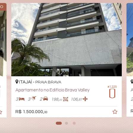
DO
ITAJAÍ -
PRAIA BRAVA
#1.229
8
Apartamento no Edifício Brava Valley
A
3
3
2
198,
106,
87
00
R
R$ 1.500.000,
00