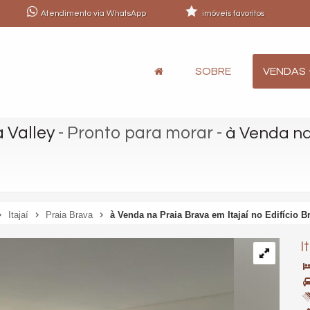
Atendimento via WhatsApp
imóveis favoritos
SOBRE
VENDAS
 Valley
- Pronto para morar
-
à Venda na
Itajaí
Praia Brava
à Venda na Praia Brava em Itajaí no Edifício B
I