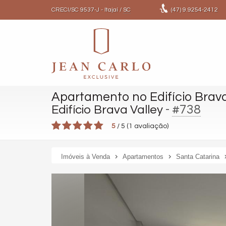
CRECI/SC 9537-J
- Itajaí /
SC
(47)
9.9254-2412
Apartamento no Edifício Brava
-
#738
Edifício Brava Valley
5
/
5
(
1
avaliação)
Imóveis à Venda
Apartamentos
Santa Catarina