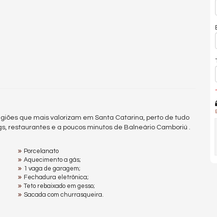
*
giões que mais valorizam em Santa Catarina, perto de tudo
s, restaurantes e a poucos minutos de Balneário Camboriú .
Porcelanato
Aquecimento a gás;
1 vaga de garagem;
Fechadura eletrônica;
Teto rebaixado em gesso;
Sacada com churrasqueira.