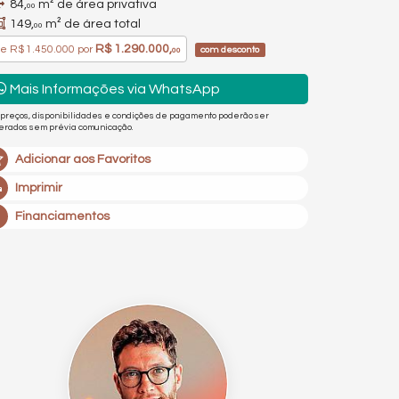
84,
m² de área privativa
00
149,
m² de área total
00
R$ 1.290.000,
de
R$ 1.450.000
por
com desconto
00
Mais Informações via WhatsApp
 preços, disponibilidades e condições de pagamento poderão ser
terados sem prévia comunicação.
Adicionar aos Favoritos
Imprimir
Financiamentos