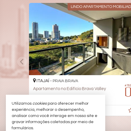
LINDO APARTAMENTO MOBILIA
ITAJAÍ -
PRAIA BRAVA
#76
Apartamento no Edifício Brava Valley
2
3
1
149,
84,
00
00
Utilizamos
cookies
para oferecer melhor
experiência, melhorar o desempenho,
R$ 1.650.000
R$ 1.450.000,
00
analisar como você interage em nosso site e
gravar informações coletadas por meio de
formulários.