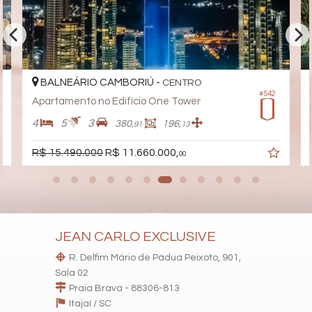
Gerador
Sala de Jogos
Salão de Festas
Piscina
Quadra Esportiva
Spa
Espaço Gourmet
BALNEÁRIO CAMBORIÚ -
CENTRO
Espaço Fitness
#542
Apartamento no Edifício One Tower
Portaria 24h
Medidores Individuais
4
5
3
380,
196,
91
13
Portão Eletrônico
Playground
R$ 15.490.000
R$ 11.660.000,
00
Brinquedoteca
Pet Care
Quiosque Externo
Automação Predial
Piscina Infantil
Gás Central
Elevador
JEAN CARLO EXCLUSIVE
Pet Place
Coworking
R. Delfim Mário de Pádua Peixoto, 901,
Mini Mercado
Sala 02
Deck Molhado
Praia Brava - 88306-813
Solarium
Itajaí /
SC
Espaço Zen