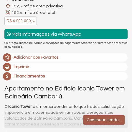
152,
m² de área privativa
00
152,
m² de área total
00
R$ 4.901.000,
00
Mais Informações via WhatsApp
Os preços, disponibilidades e condições de pagamento poderão ser alterados sem prévia
comunicação.
Adicionar aos Favoritos
Imprimir
Financiamentos
Apartamento no Edifício Iconic Tower em
Balneário Camboriú
O
Iconic Tower
é um empreendimento que traduz sofisticação,
imponência e modernidade em um dos endereços mais
valorizados de Balneário Camboriú. Com arquitetura
Continuar Lendo...
contemporânea e presença marcante no skyline da cidade, o
projeto foi concebido para oferecer uma experiência