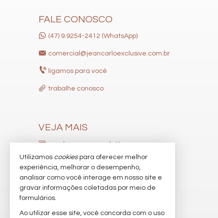
Pìscina Térmica
Sala de Reunião
FALE CONOSCO
Entrada para Banhistas
Box de Praia
(47) 9.9254-2412 (WhatsApp)
Hall Decorado e Mobiliado
Lounge
comercial@jeancarloexclusive.com.br
Estar Social
Acessibilidade para PNE
ligamos para você
trabalhe conosco
VEJA MAIS
receba nosso newsletter
Utilizamos
cookies
para oferecer melhor
indicadores financeiros
experiência, melhorar o desempenho,
analisar como você interage em nosso site e
cadastre seu imóvel
gravar informações coletadas por meio de
imóveis favoritos
formulários.
Ao utilizar esse site, você concorda com o uso
mapa de imóveis