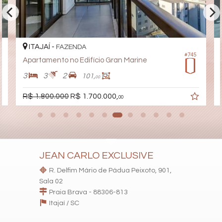
Características do Empreendimento
Sala de Jogos
Salão de Festas
Piscina
ITAJAÍ -
FAZENDA
Espaço Gourmet
#745
Espaço Fitness
Apartamento no Edifício Gran Marine
Portão Eletrônico
Brinquedoteca
3
3
2
101,
00
Quiosque Externo
Mini Mercado
R$ 1.800.000
R$ 1.700.000,
00
Pìscina Térmica
Hall Decorado e Mobiliado
Estar Social
JEAN CARLO EXCLUSIVE
R. Delfim Mário de Pádua Peixoto, 901,
Sala 02
Praia Brava - 88306-813
Itajaí /
SC