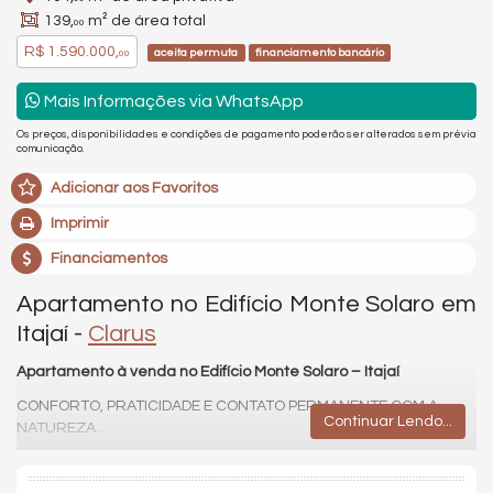
139,
m² de área total
00
R$ 1.590.000,
aceita permuta
financiamento bancário
00
Mais Informações via WhatsApp
Os preços, disponibilidades e condições de pagamento poderão ser alterados sem prévia
comunicação.
Adicionar aos Favoritos
Imprimir
Financiamentos
Apartamento no Edifício Monte Solaro em
Itajaí -
Clarus
Apartamento à venda no Edifício Monte Solaro – Itajaí
CONFORTO, PRATICIDADE E CONTATO PERMANENTE COM A
Continuar Lendo...
NATUREZA.
Com
104m² privativos e 139m² de área total
, este apartamento
foi pensado para oferecer funcionalidade e bem-estar em