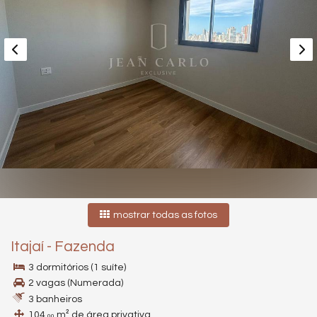
mostrar todas as fotos
Itajaí
-
Fazenda
3 dormitórios (1 suíte)
2 vagas (Numerada)
3 banheiros
104,
m² de área privativa
00