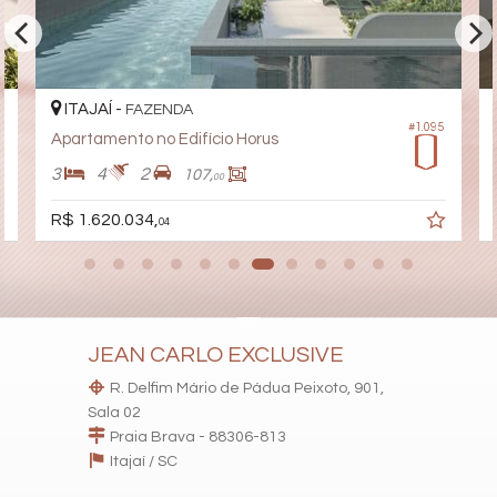
ITAJAÍ -
FAZENDA
#1.095
Apartamento no Edifício Horus
3
4
2
107,
00
R$ 1.620.034,
04
JEAN CARLO EXCLUSIVE
R. Delfim Mário de Pádua Peixoto, 901,
Sala 02
Praia Brava - 88306-813
Itajaí /
SC