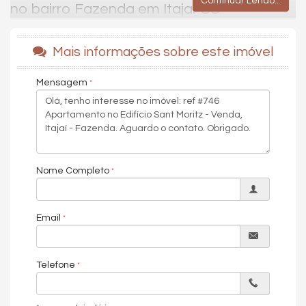
Continuar Lendo...
no bairro Fazenda em Itajaí-SC
Ed. Sant Moritz
✨
Mais informações sobre este imóvel
Bairro Fazenda
Apartamento de alto padrão com 147 m² e vista privilegiada
para o rio e o mar. São 3 suítes — sendo 1 master com closet e
Mensagem
2 suítes com sacada — além de amplo living integrado (estar e
jantar), lavabo e sacada social com churrasqueira a carvão,
ideal para receber. Cozinha prática, área de serviço separada
e 2 vagas de garagem.
Localizado no bairro Fazenda, região nobre e tranquila, a
Nome Completo
poucos metros da charmosa Avenida Beira-Rio (rota
gastronômica), vizinho ao Centro, a 5 minutos da Univali e a 10
minutos do Shopping Itajaí.
Localização privilegiada e com uma vista que encanta os olhos.
Email
147 m² de área privativa;
Ventilação cruzada;
Telefone
Sol da manhã e da tarde;
2 vagas soltas de garagem;
3 suítes espaçosas e bem distribuídas;