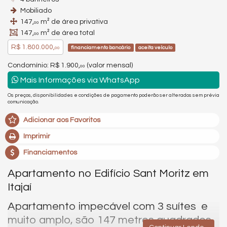
Mobiliado
147,
m² de área privativa
00
147,
m² de área total
00
R$ 1.800.000,
financiamento bancário
aceita veículo
00
Condomínio: R$ 1.900,
(valor mensal)
00
Mais Informações via WhatsApp
Os preços, disponibilidades e condições de pagamento poderão ser alterados sem prévia
comunicação.
Adicionar aos Favoritos
Imprimir
Financiamentos
Apartamento no Edifício Sant Moritz em
Itajaí
Apartamento impecável com 3 suítes e
muito amplo, são 147 metros quadrados