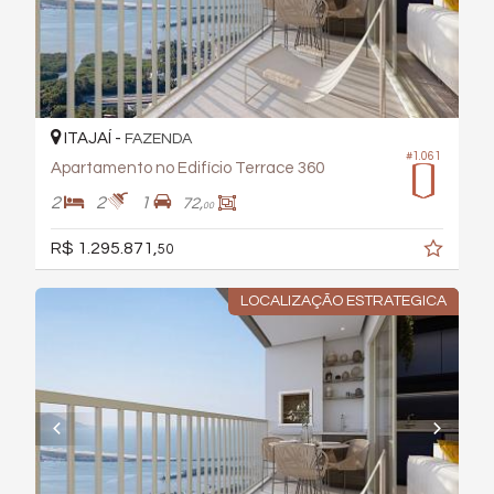
ITAJAÍ -
FAZENDA
#1.061
Apartamento no Edifício Terrace 360
2
2
1
72,
00
R$ 1.295.871,
50
LOCALIZAÇÃO ESTRATEGICA