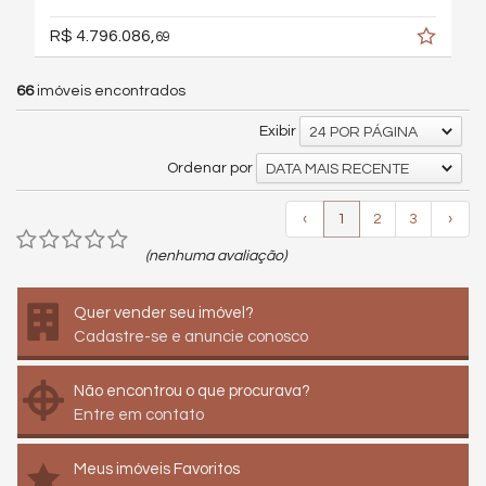
R$ 4.796.086,
69
66
imóveis encontrados
Exibir
24 POR PÁGINA
Ordenar por
DATA MAIS RECENTE
‹
1
2
3
›
(nenhuma avaliação)
Quer vender seu imóvel?
Cadastre-se e anuncie conosco
Não encontrou o que procurava?
Entre em contato
Meus imóveis Favoritos