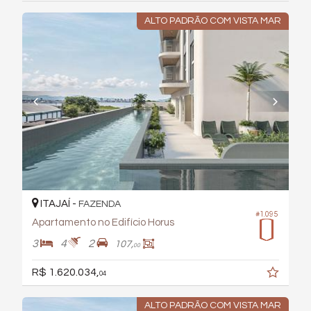
ALTO PADRÃO COM VISTA MAR
ITAJAÍ -
FAZENDA
#1.095
Apartamento no Edifício Horus
3
4
2
107,
00
R$ 1.620.034,
04
ALTO PADRÃO COM VISTA MAR