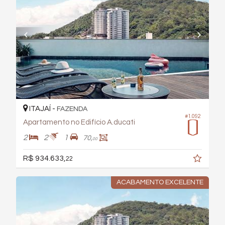
ITAJAÍ -
FAZENDA
#1.092
Apartamento no Edifício A.ducati
2
2
1
70,
00
R$ 934.633,
22
ACABAMENTO EXCELENTE