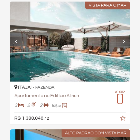
VISTA PARA O MAR
ITAJAÍ -
FAZENDA
#1.082
Apartamento no Edifício Atrium
3
2
2
98,
00
R$ 1.388.046,
42
ALTO PADRÃO COM VISTA MAR