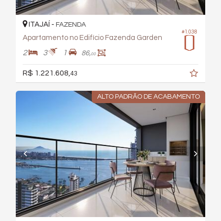
ITAJAÍ -
FAZENDA
#1.038
Apartamento no Edifício Fazenda Garden
2
3
1
86,
00
R$ 1.221.608,
43
ALTO PADRÃO DE ACABAMENTO