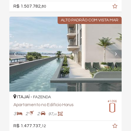
R$ 1.507.782,
80
ALTO PADRÃO COM VISTA MAR
ITAJAÍ -
FAZENDA
#1.096
Apartamento no Edifício Horus
3
2
2
97,
00
R$ 1.477.737,
12