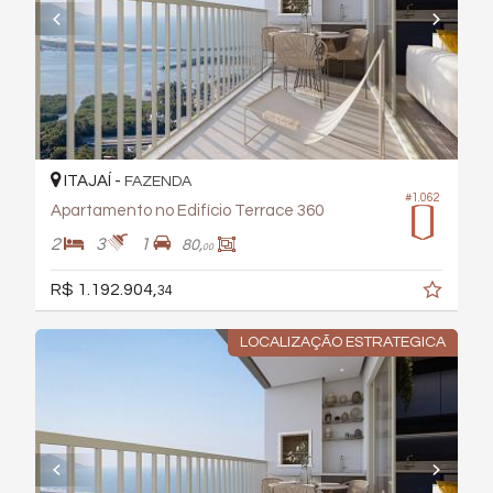
ITAJAÍ -
FAZENDA
#1.062
Apartamento no Edifício Terrace 360
2
3
1
80,
00
R$ 1.192.904,
34
LOCALIZAÇÃO ESTRATEGICA