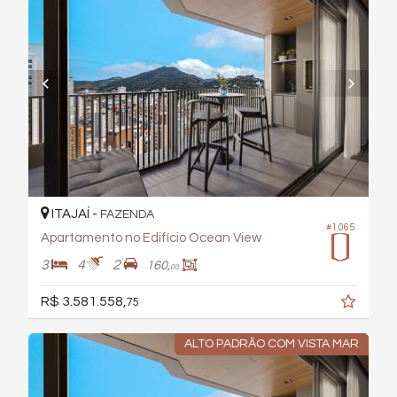
ITAJAÍ -
FAZENDA
#1.065
Apartamento no Edifício Ocean View
3
4
2
160,
00
R$ 3.581.558,
75
ALTO PADRÃO COM VISTA MAR