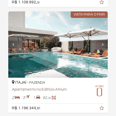
R$ 1.108.992,
00
VISTA PARA O MAR
ITAJAÍ -
FAZENDA
#1.083
Apartamento no Edifício Atrium
2
3
1
82,
35
R$ 1.196.344,
61