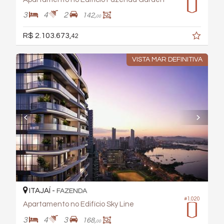
3
4
2
142,
00
R$ 2.103.673,
42
VISTA MAR DEFINITIVA
ITAJAÍ -
FAZENDA
#1.020
Apartamento no Edifício Sky Line
3
4
3
168,
00