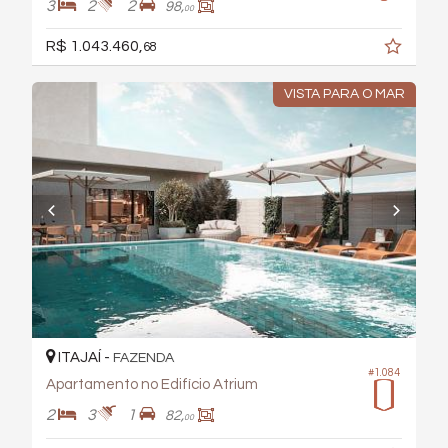
3
2
2
98,
00
R$ 1.043.460,
68
VISTA PARA O MAR
ITAJAÍ -
FAZENDA
#1.084
Apartamento no Edifício Atrium
2
3
1
82,
00