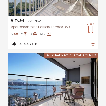
ITAJAÍ -
FAZENDA
#1.060
Apartamento no Edifício Terrace 360
2
2
1
76,
00
R$ 1.434.469,
58
ALTO PADRÃO DE ACABAMENTO