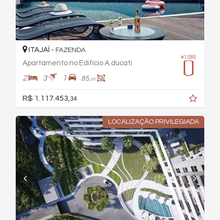
ITAJAÍ -
FAZENDA
#1.089
Apartamento no Edifício A.ducati
2
3
1
85,
00
R$ 1.117.453,
34
LOCALIZAÇÃO PRIVILEGIADA