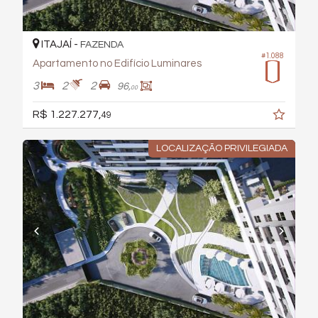
ITAJAÍ -
FAZENDA
#1.088
Apartamento no Edifício Luminares
3
2
2
96,
00
R$ 1.227.277,
49
LOCALIZAÇÃO PRIVILEGIADA