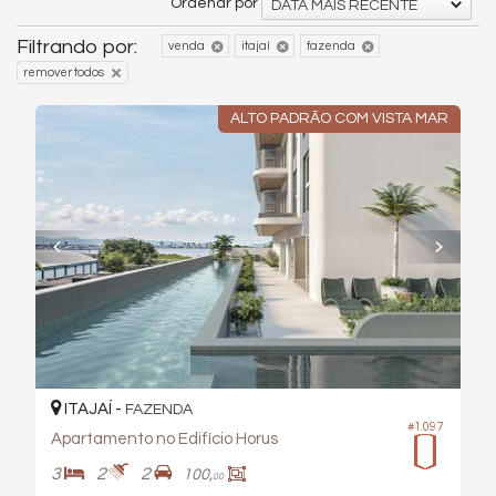
Ordenar por
DATA MAIS RECENTE
Filtrando por:
venda
itajaí
fazenda
remover todos
ALTO PADRÃO COM VISTA MAR
ITAJAÍ -
FAZENDA
#1.097
Apartamento no Edifício Horus
3
2
2
100,
00