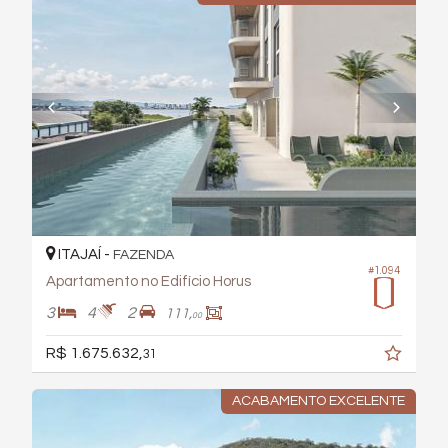
ITAJAÍ -
FAZENDA
#1.094
Apartamento no Edifício Horus
3
4
2
111,
00
R$ 1.675.632,
31
ACABAMENTO EXCELENTE