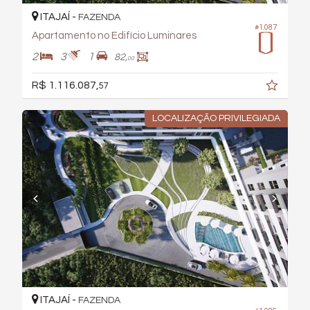
ITAJAÍ -
FAZENDA
#1.087
Apartamento no Edifício Luminares
2
3
1
82,
00
R$ 1.116.087,
57
LOCALIZAÇÃO PRIVILEGIADA
ITAJAÍ -
FAZENDA