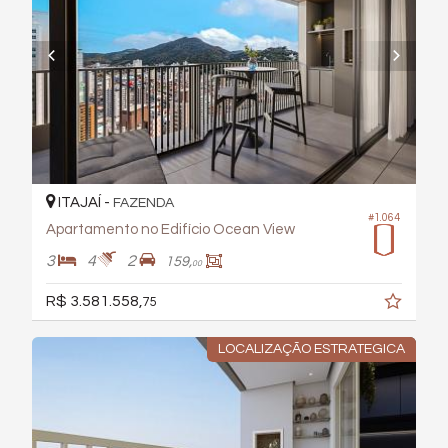
ITAJAÍ -
FAZENDA
#1.064
Apartamento no Edifício Ocean View
3
4
2
159,
00
R$ 3.581.558,
75
LOCALIZAÇÃO ESTRATEGICA