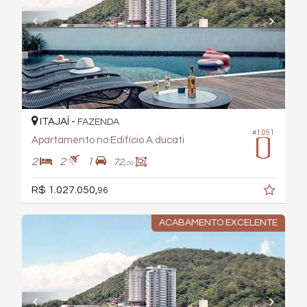
ITAJAÍ -
FAZENDA
#1.091
Apartamento no Edifício A.ducati
2
2
1
72,
00
R$ 1.027.050,
96
ACABAMENTO EXCELENTE