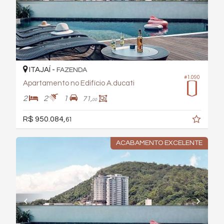
ITAJAÍ -
FAZENDA
#1.090
Apartamento no Edifício A.ducati
2
2
1
71,
00
R$ 950.084,
61
ACABAMENTO EXCELENTE