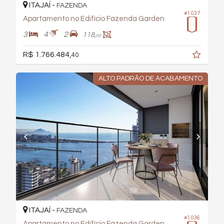
ITAJAÍ -
FAZENDA
#1.037
Apartamento no Edifício Fazenda Garden
3
4
2
118,
00
R$ 1.766.484,
40
ALTO PADRÃO DE ACABAMENTO
ITAJAÍ -
FAZENDA
#1.036
Apartamento no Edifício Fazenda Garden