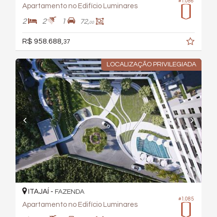
#1.086
Apartamento no Edifício Luminares
2
2
1
72,
00
R$ 958.688,
37
LOCALIZAÇÃO PRIVILEGIADA
ITAJAÍ -
FAZENDA
#1.085
Apartamento no Edifício Luminares