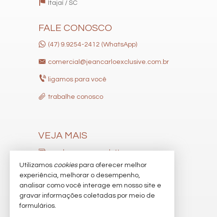
Itajaí /
SC
FALE CONOSCO
(47) 9.9254-2412 (WhatsApp)
comercial@jeancarloexclusive.com.br
ligamos para você
trabalhe conosco
VEJA MAIS
receba nosso newsletter
Utilizamos
cookies
para oferecer melhor
indicadores financeiros
experiência, melhorar o desempenho,
analisar como você interage em nosso site e
cadastre seu imóvel
gravar informações coletadas por meio de
imóveis favoritos
formulários.