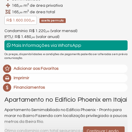
165,
m² de área privativa
00
165,
m² de área total
00
R$ 1.600.000,
aceita permuta
00
Condomínio: R$ 1.220,
(valor mensal)
00
IPTU
: R$ 1.480,
(valor anual)
00
Mais Informações via WhatsApp
Os preços, disponibilidades e condições de pagamento poderão ser alterados sem prévia
comunicação.
Adicionar aos Favoritos
Imprimir
Financiamentos
Apartamento no Edifício Phoenix em Itajaí
Apartamento Semimobiliado no Edifício Phoenix - Pronto para
morar no Bairro Fazenda com localização privilegiada a poucos
metros da Beira Rio.
Ótimo condomínio com total segurança e privacidade, sendo
Continuar Lendo...