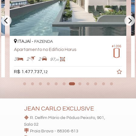
ITAJAÍ -
FAZENDA
#1.096
Apartamento no Edifício Horus
3
2
2
97,
00
R$ 1.477.737,
12
JEAN CARLO EXCLUSIVE
R. Delfim Mário de Pádua Peixoto, 901,
Sala 02
Praia Brava - 88306-813