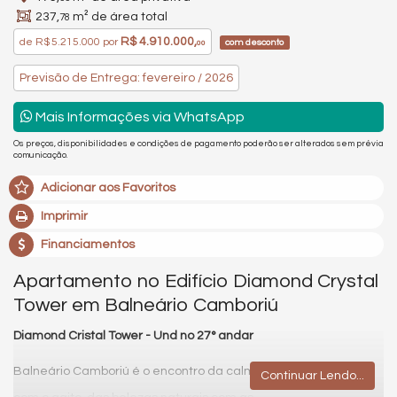
237,
m² de área total
78
R$ 4.910.000,
de
R$ 5.215.000
por
com desconto
00
Previsão de Entrega: fevereiro / 2026
Mais Informações via WhatsApp
Os preços, disponibilidades e condições de pagamento poderão ser alterados sem prévia
comunicação.
Adicionar aos Favoritos
Imprimir
Financiamentos
Apartamento no Edifício Diamond Crystal
Tower em Balneário Camboriú
Diamond Cristal Tower - Und no 27° andar
Balneário Camboriú é o encontro da calmaria
Continuar Lendo...