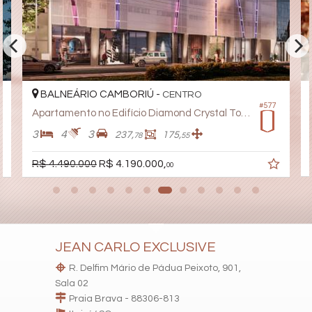
Piscina infantil
Piscina térmica
Playground
Salão de festas
Sauna
Espaço automotivo
Espaço Gourmet aberto
Espaço Zen
BALNEÁRIO CAMBORIÚ -
CENTRO
Espaço Movie
#577
Apartamento no Edifício Diamond Crystal Tower
Carregador de carro elétrico
Elevador panorâmico
3
4
3
237,
175,
78
55
Espaço festa e happy hour
Bar molhado
R$ 4.490.000
R$ 4.190.000,
00
Características do Imóvel
Área de Serviço
Living
Sacada com Churrasqueira
Sala de Estar
Cozinha Americana
JEAN CARLO EXCLUSIVE
Sacada Integrada
Closet
R. Delfim Mário de Pádua Peixoto, 901,
Lavabo
Sala 02
Sacada Técnica
Praia Brava - 88306-813
Entrada de Serviço