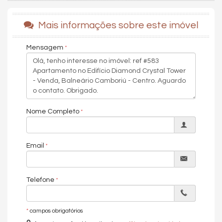
com o agito, das belezas naturais com as
urbanas, das experiências únicas e revigorantes.
Mais informações sobre este imóvel
O Diamond Crystal conecta você à energia de
viver nesta cidade fascinante.
Mensagem
Viva no seu ritmo, em sintonia com a natureza
ou vibrando na frequência da cidade com toda
a comodidade e estrutura que a Diamond
oferece neste empreendimento completo.
Nome Completo
Previsão de entregar em Fevereiro de 2026.
Email
Acabamento em gesso
Acessibilidade para PNE
Telefone
Área de Serviço
Churrasqueira
Espera para split
*
campos obrigatórios
Infraestrutura para água quente