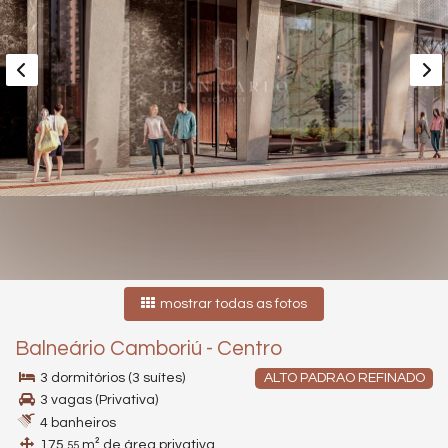
mostrar todas as fotos
Balneário Camboriú
-
Centro
3 dormitórios (3 suítes)
ALTO PADRAO REFINADO
3 vagas (Privativa)
4 banheiros
175,
m² de área privativa
55