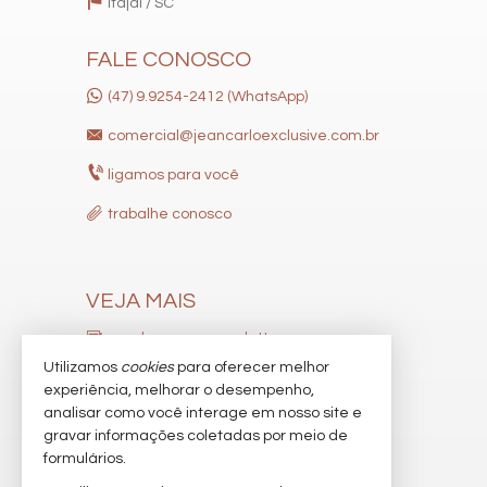
Banheiro Social
Itajaí /
SC
Suíte Master
Churrasqueira
FALE CONOSCO
Piso Laminado
Piso Porcelanato
(47) 9.9254-2412 (WhatsApp)
Infra para Ar Split
Acabamento em Gesso
comercial@jeancarloexclusive.com.br
Fechadura Eletrônica
Aceita Pet
ligamos para você
Características do Empreendimento
Sauna
trabalhe conosco
Gerador
Sala de Jogos
Salão de Festas
Cinema
VEJA MAIS
Piscina
Spa
receba nosso newsletter
Espaço Gourmet
Utilizamos
cookies
para oferecer melhor
Espaço Fitness
indicadores financeiros
Medidores Individuais
experiência, melhorar o desempenho,
Captação de Água
analisar como você interage em nosso site e
cadastre seu imóvel
Portão Eletrônico
gravar informações coletadas por meio de
Playground
imóveis favoritos
formulários.
Brinquedoteca
Automação Predial