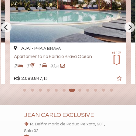
Demi-Suíte
Características do Empreendimento
Sauna
Bar
Sala de Jogos
Salão de Festas
Piscina
Spa
ITAJAÍ -
PRAIA BRAVA
Espaço Gourmet
#1.173
Portão Eletrônico
Apartamento no Edifício Brava Ocean
Playground
Brinquedoteca
2
3
1
93,
00
Piscina Infantil
Bicicletário
R$ 2.088.847,
15
Elevador
Coworking
Mini Mercado
Quadra de Tênis
Quadra de Padel
Deck Molhado
JEAN CARLO EXCLUSIVE
Box de Praia
Lounge
R. Delfim Mário de Pádua Peixoto, 901,
Acessibilidade para PNE
Sala 02