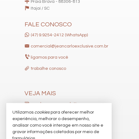
Praia Brava - 88306-813
Itajaí /
SC
FALE CONOSCO
(47) 9.9254-2412 (WhatsApp)
comercial@jeancarloexclusive.com.br
ligamos para você
trabalhe conosco
VEJA MAIS
receba nosso newsletter
Utilizamos
cookies
para oferecer melhor
indicadores financeiros
experiência, melhorar o desempenho,
analisar como você interage em nosso site e
cadastre seu imóvel
gravar informações coletadas por meio de
imóveis favoritos
formulários.