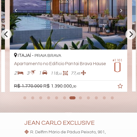
Pet Place
Coworking
Deck Molhado
Espaço Zen
Pìscina Térmica
Sala de Reunião
RoofTop
Infra para Veículos Elétricos
Lounge
Acessibilidade para PNE
ITAJAÍ -
PRAIA BRAVA
Hidromassagem
#1.101
Apartamento no Edifício Pantai Brava Hause
2
3
1
118,
77,
45
02
R$ 1.770.000
R$ 1.390.000,
00
JEAN CARLO EXCLUSIVE
R. Delfim Mário de Pádua Peixoto, 901,