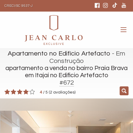
CRECI/SC 9537-J
Apartamento no Edifício Artefacto
- Em
Construção
apartamento a venda no bairro Praia Brava
em Itajai no Edificio Artefacto
#672
4
/
5
(
2
avaliações)