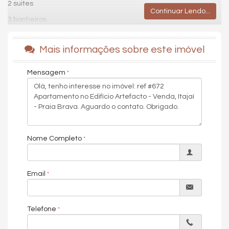
2 suites
Continuar Lendo...
3 banheiros
1 vaga privativa
Mais informações sobre este imóvel
O Artefacto Towers by CK é um empreendimento de alto padrão,
fruto da colaboração entre a construtora CK e a marca Artefacto,
Mensagem
conhecido por seus móveis de luxo e design sofisticado. ￼
É o primeiro empreendimento residencial completo assinado pela
Artefacto no Brasil, com áreas comuns mobiliadas pela marca.
Características do Imóvel
Aquecimento de Água
Ar Condicionado
Churrasqueira
Nome Completo
Sistema de Alarme
Piso Porcelanato
Piso Vinílico
Email
Andar Alto
Vista Livre
Acabamento em Gesso
Fechadura Eletrônica
Telefone
Vista Panorâmica
Aceita Pet
Área de Serviço