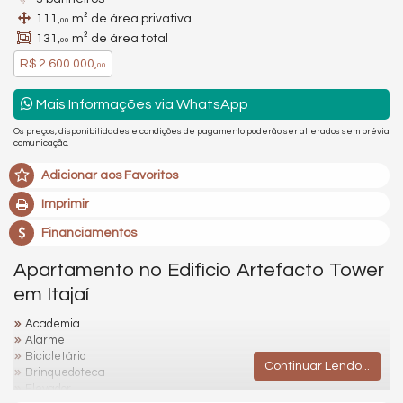
111,
m² de área privativa
00
131,
m² de área total
00
R$ 2.600.000,
00
Mais Informações via WhatsApp
Os preços, disponibilidades e condições de pagamento poderão ser alterados sem prévia
comunicação.
Adicionar aos Favoritos
Imprimir
Financiamentos
Apartamento no Edifício Artefacto Tower
em Itajaí
Academia
Alarme
Bicicletário
Continuar Lendo...
Brinquedoteca
Elevador