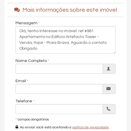
Espaço gourmet
Piscina adulto
Mais informações sobre este imóvel
Piscina infantil
Piscina térmica
Playground
Mensagem
Pub
Sala de jogos
Salão de festas
Sauna
Acabamento de alto padrão
02 Torres - A e B
35 Pavimentos
Nome Completo
195 Apartamentos
04 Salas Comerciais
Características do Imóvel
Email
Aquecimento de Água
Ar Condicionado
Calefação
Churrasqueira
Telefone
Carpete
Piso Porcelanato
Piso Vinílico
*
campos obrigatórios
Infra para Ar Split
Andar Alto
Ao enviar você está aceitando a
política de privacidade
.
Vista Livre