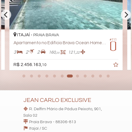
Captação de Água
Portão Eletrônico
Playground
Brinquedoteca
Pet Care
Automação Predial
ITAJAÍ -
PRAIA BRAVA
Piscina Infantil
#111
Bicicletário
Apartamento no Edifício Brava Ocean Home Club
Câmeras de Segurança
3
2
2
Gás Central
160,
121,
22
00
Elevador
Pet Place
R$ 2.456.163,
10
Coworking
Pomar
Quadra de Padel
Deck Molhado
Solarium
Espaço Zen
JEAN CARLO EXCLUSIVE
Sala de Reunião
Entrada para Banhistas
R. Delfim Mário de Pádua Peixoto, 901,
Box de Praia
Sala 02
Hall Decorado e Mobiliado
Infra para Veículos Elétricos
Praia Brava - 88306-813
Lounge
Itajaí /
SC
Estar Social