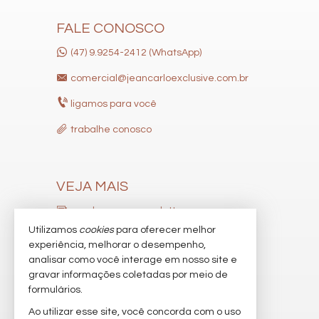
Acessibilidade para PNE
FALE CONOSCO
(47) 9.9254-2412 (WhatsApp)
comercial@jeancarloexclusive.com.br
ligamos para você
trabalhe conosco
VEJA MAIS
receba nosso newsletter
Utilizamos
cookies
para oferecer melhor
indicadores financeiros
experiência, melhorar o desempenho,
analisar como você interage em nosso site e
cadastre seu imóvel
gravar informações coletadas por meio de
imóveis favoritos
formulários.
Ao utilizar esse site, você concorda com o uso
mapa de imóveis