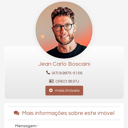
Balneário Camboriú, e apenas 900 metros do mar, proporciona
qualidade de vida e bem estar.
Características do Imóvel
Churrasqueira
Piso Cerâmico
Acabamento em Gesso
Sacada com Churrasqueira
Sala de Estar
Sala de Jantar
Cozinha
Jean Carlo Boscaini
Espaço Gourmet
Sacada Técnica
(47) 9.9975-5156
Características do Empreendimento
CRECI 9537J
Sala de Jogos
mais imóveis
Piscina
Portaria 24h
Portão Eletrônico
Piscina Infantil
Bicicletário
Mais informações sobre este imóvel
Elevador
Entrada para Banhistas
Mensagem
Box de Praia