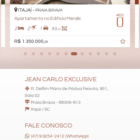
ITAJAÍ -
PRAIA BRAVA
#820
Apartamento no Edifício Meraki
2
2
1
83,
00
R$ 1.350.000,
00
JEAN CARLO EXCLUSIVE
R. Delfim Mário de Pádua Peixoto, 901,
Sala 02
Praia Brava - 88306-813
Itajaí /
SC
FALE CONOSCO
(47) 9.9254-2412 (WhatsApp)