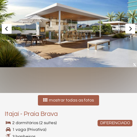
mostrar todas as fotos
Itajaí
-
Praia Brava
2 dormitórios (2 suítes)
DIFERENCIADO
1 vaga (Privativa)
3 banheiros