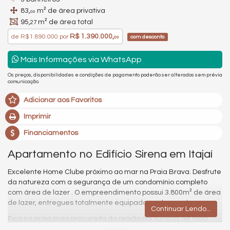
83,
m² de área privativa
00
95,
m² de área total
27
R$ 1.390.000,
de
R$ 1.890.000
por
com desconto
00
Mais Informações via WhatsApp
Os preços, disponibilidades e condições de pagamento poderão ser alterados sem prévia
comunicação.
Adicionar aos Favoritos
Imprimir
Financiamentos
Apartamento no Edifício Sirena em Itajaí
Excelente Home Clube próximo ao mar na Praia Brava. Desfrute
da natureza com a segurança de um condomínio completo
com área de lazer . O empreendimento possui 3.800m² de área
de lazer, entregues totalmente equipadas e decoradas.
Continuar Lendo...
Fica na praia mais procurada da região por turistas de toda
parte do Brasil. Com facil acesso ao Centro de Itajaí e a