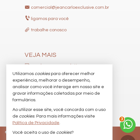
comercial@jeancarloexclusive.com.br
ligamos para você
trabalhe conosco
VEJA MAIS
receba nosso newsletter
Utilizamos
cookies
para oferecer melhor
indicadores financeiros
experiência, melhorar o desempenho,
analisar como você interage em nosso site e
cadastre seu imóvel
gravar informações coletadas por meio de
imóveis favoritos
formulários.
Ao utilizar esse site, você concorda com o uso
mapa de imóveis
de
cookies
. Para mais informações visite
3
Política de Privacidade
.
©
2026
CRECI/SC 9537-J
Política de Privacidade
Você aceita o uso de
cookies
?