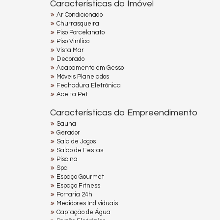
Características do Imóvel
Ar Condicionado
Churrasqueira
Piso Porcelanato
Piso Vinílico
Vista Mar
Decorado
Acabamento em Gesso
Móveis Planejados
Fechadura Eletrônica
Aceita Pet
Características do Empreendimento
Sauna
Gerador
Sala de Jogos
Salão de Festas
Piscina
Spa
Espaço Gourmet
Espaço Fitness
Portaria 24h
Medidores Individuais
Captação de Água