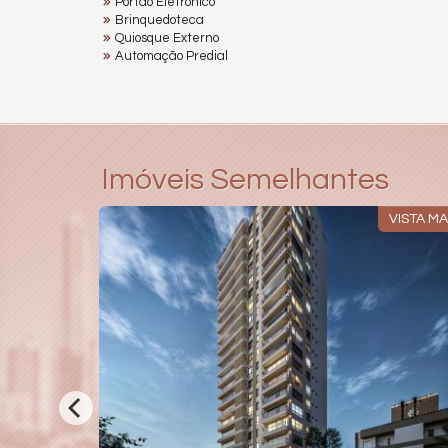
Portão Eletrônico
Brinquedoteca
Quiosque Externo
Automação Predial
Imóveis Semelhantes
ISTAR MAR
VISTA M