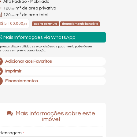
Alto Padrão - Mobiliado
120,
m² de área privativa
00
120,
m² de área total
00
$ 5.100.000,
aceita permuta
financiamento bancário
00
Mais Informações via WhatsApp
 preços, disponibilidades e condições de pagamento poderão ser
terados sem prévia comunicação.
Adicionar aos Favoritos
Imprimir
Financiamentos
Mais informações sobre este
imóvel
Mensagem