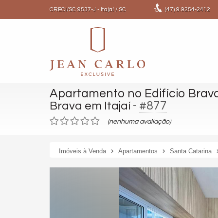
CRECI/SC 9537-J
- Itajaí /
SC
(47)
9.9254-2412
Apartamento no Edifício Brava
-
#877
Brava em Itajaí
(nenhuma avaliação)
Imóveis à Venda
Apartamentos
Santa Catarina