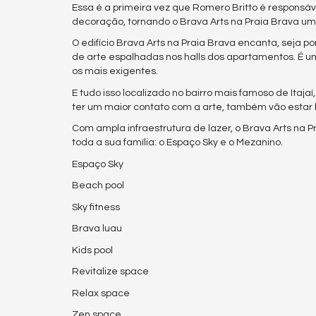
Essa é a primeira vez que Romero Britto é responsáv
decoração, tornando o Brava Arts na Praia Brava u
O edifício Brava Arts na Praia Brava encanta, seja p
de arte espalhadas nos halls dos apartamentos. É
os mais exigentes.
E tudo isso localizado no bairro mais famoso de Itajaí
ter um maior contato com a arte, também vão estar
Com ampla infraestrutura de lazer, o Brava Arts na 
toda a sua família: o Espaço Sky e o Mezanino.
Espaço Sky
Beach pool
Sky fitness
Brava luau
Kids pool
Revitalize space
Relax space
Zen space