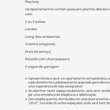
Play kids
Os apartamentos contam possuem plantas diferenciad
com:
2 ou 3 suítes;
Lavabo
Living dois ambientes;
Cozinha integrada;
Área de serviço;
Sacada com churrasqueira;
2 vagas de garagem.
Apresentamos a você um apartamento extraordinário, 
cada detalhe foi cuidadosamente projetado para oferec
uma experiência de vida excepcional.
Ao adentrar neste espaço exuberante, você será receb
por uma atmosfera de elegância e sofisticação.
Com amplos quartos, distribuídos em uma área privativa 
120 m², incluindo 03 suítes espaçosas, onde você terá tod