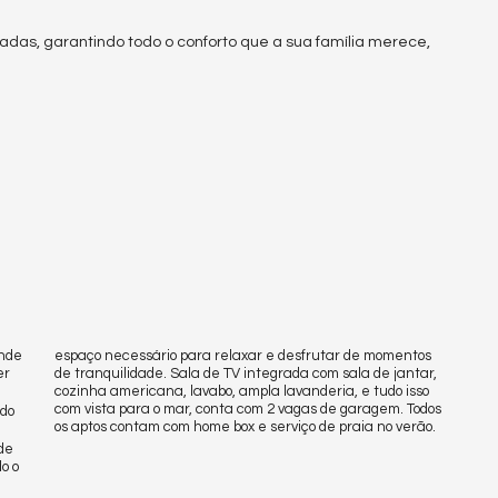
as, garantindo todo o conforto que a sua família merece,
onde
espaço necessário para relaxar e desfrutar de momentos
er
de tranquilidade. Sala de TV integrada com sala de jantar,
cozinha americana, lavabo, ampla lavanderia, e tudo isso
com vista para o mar, conta com 2 vagas de garagem. Todos
ido
os aptos contam com home box e serviço de praia no verão.
de
o o