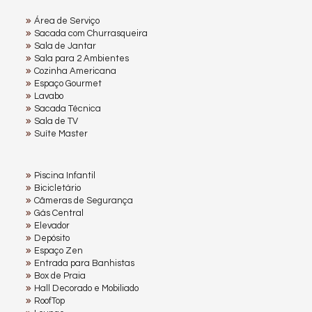
Área de Serviço
Sacada com Churrasqueira
Sala de Jantar
Sala para 2 Ambientes
Cozinha Americana
Espaço Gourmet
Lavabo
Sacada Técnica
Sala de TV
Suíte Master
Piscina Infantil
Bicicletário
Câmeras de Segurança
Gás Central
Elevador
Depósito
Espaço Zen
Entrada para Banhistas
Box de Praia
Hall Decorado e Mobiliado
RoofTop