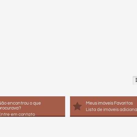
Não encontrou o que
Meus imóveis Favoritos
procurava?
Lista de imóveis adicion
Entre em contato