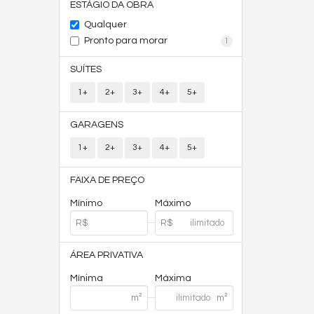
ESTÁGIO DA OBRA
Qualquer
Pronto para morar
1
SUÍTES
1+
2+
3+
4+
5+
GARAGENS
1+
2+
3+
4+
5+
FAIXA DE PREÇO
Mínimo
Máximo
ÁREA PRIVATIVA
Mínima
Máxima