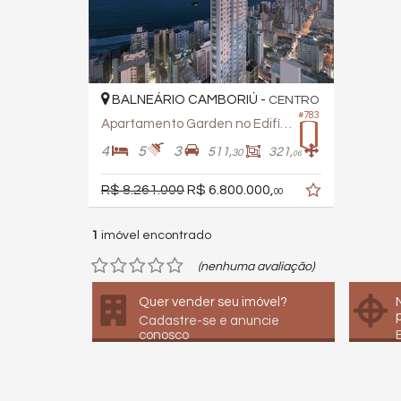
BALNEÁRIO CAMBORIÚ -
CENTRO
#783
Apartamento Garden no Edifício Grand Place Tower
4
5
3
511,
321,
30
06
R$ 8.261.000
R$ 6.800.000,
00
1
imóvel encontrado
(nenhuma avaliação)
Quer vender seu imóvel?
Cadastre-se e anuncie
conosco