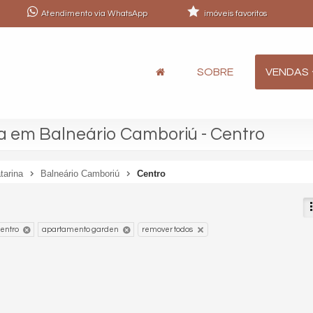
Atendimento via WhatsApp
imóveis favoritos
SOBRE
VENDAS
 em Balneário Camboriú - Centro
tarina
Balneário Camboriú
Centro
entro
apartamento garden
remover todos