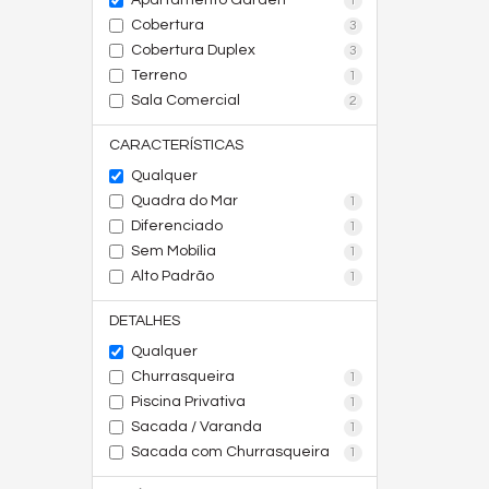
Apartamento Garden
1
Cobertura
3
Cobertura Duplex
3
Terreno
1
Sala Comercial
2
CARACTERÍSTICAS
Qualquer
Quadra do Mar
1
Diferenciado
1
Sem Mobília
1
Alto Padrão
1
DETALHES
Qualquer
Churrasqueira
1
Piscina Privativa
1
Sacada / Varanda
1
Sacada com Churrasqueira
1