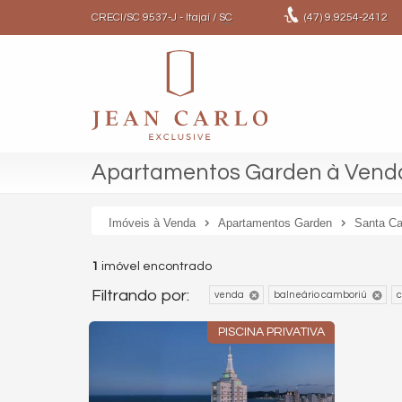
CRECI/SC 9537-J
- Itajaí /
SC
(47)
9.9254-2412
Apartamentos Garden à Venda
Imóveis à Venda
Apartamentos Garden
Santa Ca
1
imóvel encontrado
Filtrando por:
venda
balneário camboriú
c
PISCINA PRIVATIVA