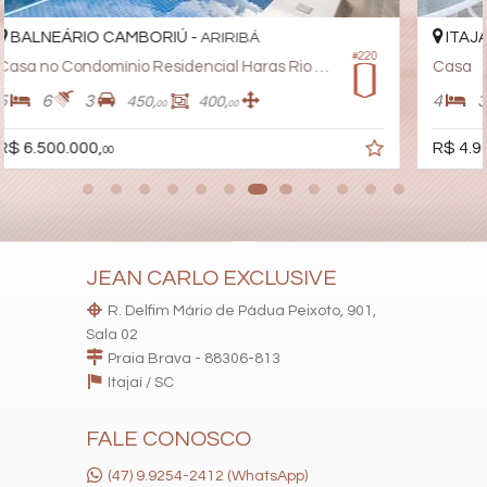
ITAJAÍ -
VILA OPERÁRIA
#220
#92
 Haras Rio do Ouro
Casa
4
3
3
900,
380,
00
00
R$ 4.900.000,
00
JEAN CARLO EXCLUSIVE
R. Delfim Mário de Pádua Peixoto, 901,
Sala 02
Praia Brava - 88306-813
Itajaí /
SC
FALE CONOSCO
(47) 9.9254-2412 (WhatsApp)