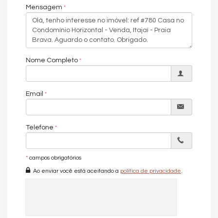
Características do Empreendimento
Mensagem
Sala de Jogos
Piscina
Quadra Esportiva
Espaço Gourmet
Espaço Fitness
Playground
Nome Completo
Piscina Infantil
Bicicletário
Elevador
Quadra de Tênis
Email
Telefone
*
campos obrigatórios
Ao enviar você está aceitando a
política de privacidade
.