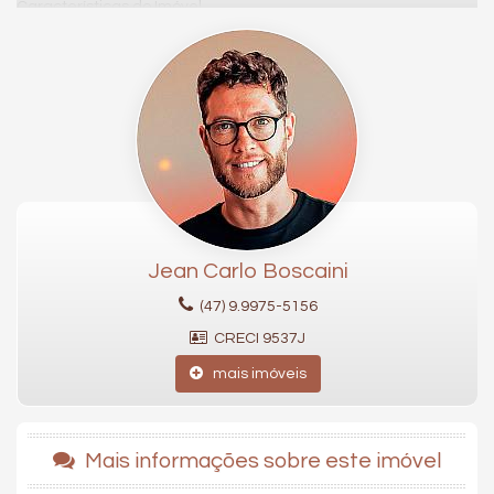
Características do Imóvel
Ar Condicionado
Churrasqueira
Piso Porcelanato
Vista Livre
Vista Mar
Decorado
Acabamento em Gesso
Móveis Planejados
Vista Panorâmica
Aceita Pet
Área de Serviço
Estar Íntimo
Jean Carlo Boscaini
Piscina Privativa
Sala de Estar
(47) 9.9975-5156
Sala de Jantar
Cozinha
CRECI 9537J
Cozinha Americana
Hidromassagem
mais imóveis
Closet
Lavabo
Banheiro de Serviço
Banheiro Social
Mais informações sobre este imóvel
Sala para 3 Ambientes