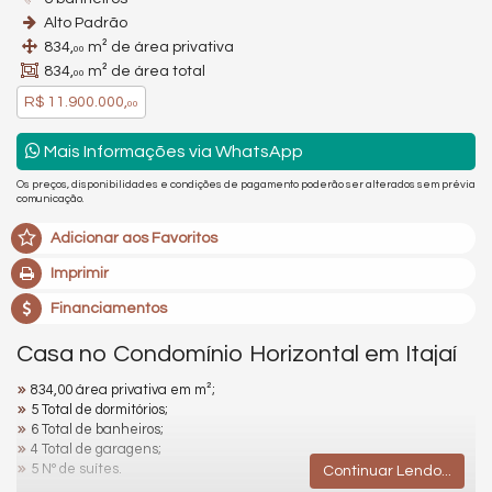
Alto Padrão
834,
m² de área privativa
00
834,
m² de área total
00
R$ 11.900.000,
00
Mais Informações via WhatsApp
Os preços, disponibilidades e condições de pagamento poderão ser alterados sem prévia
comunicação.
Adicionar aos Favoritos
Imprimir
Financiamentos
Casa no Condomínio Horizontal em Itajaí
834,00 área privativa em m²;
5 Total de dormitórios;
6 Total de banheiros;
4 Total de garagens;
5 Nº de suítes.
Continuar Lendo...