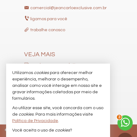
comercial@jeancarloexclusive.com.br
ligamos para você
trabalhe conosco
VEJA MAIS
receba nosso newsletter
Utilizamos
cookies
para oferecer melhor
indicadores financeiros
experiência, melhorar o desempenho,
analisar como você interage em nosso site e
cadastre seu imóvel
gravar informações coletadas por meio de
imóveis favoritos
formulários.
Ao utilizar esse site, você concorda com o uso
mapa de imóveis
de
cookies
. Para mais informações visite
3
Política de Privacidade
.
©
2026
CRECI/SC 9537-J
Política de Privacidade
Você aceita o uso de
cookies
?