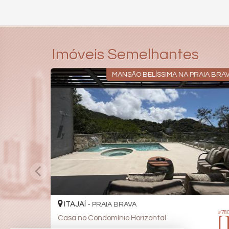
Imóveis Semelhantes
MANSÃO BELÍSSIMA NA PRAIA BRA
ITAJAÍ -
PRAIA BRAVA
#78
Casa no Condomínio Horizontal