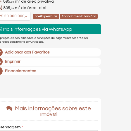
895,
m² de área privativa
00
895,
m² de área total
00
$ 20.000.000,
aceita permuta
financiamento bancário
00
Mais Informações via WhatsApp
 preços, disponibilidades e condições de pagamento poderão ser
terados sem prévia comunicação.
Adicionar aos Favoritos
Imprimir
Financiamentos
Mais informações sobre este
imóvel
Mensagem