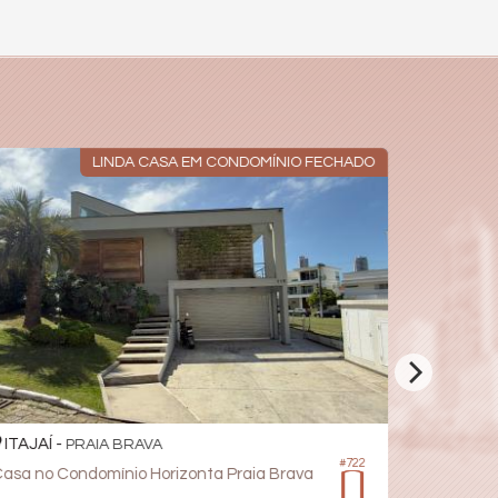
LINDA CASA EM CONDOMÍNIO FECHADO
ITAJAÍ -
ITAJAÍ -
PRAIA BRAVA
#722
asa no Condomínio Horizonta Praia Brava
Casa no C