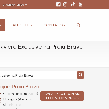
encontre rápido
ALUGUEL
CONTATO
iviera Exclusive na Praia Brava
lusive na Praia Brava
tajaí
-
Praia Brava
5 dormitórios (5 suítes)
CASA EM CONDOMÍNIO
FECHADO NA BRAVA
11 vagas (Privativa)
6 banheiros