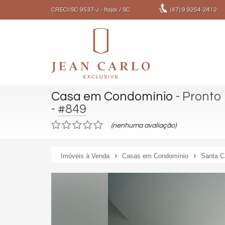
CRECI/SC 9537-J
- Itajaí /
SC
(47)
9.9254-2412
Casa em Condomínio
- Pronto
-
#849
(nenhuma avaliação)
Imóveis à Venda
Casas em Condomínio
Santa C