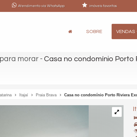
Atendimento via WhatsApp
imóveis favoritos
SOBRE
VENDAS
 para morar
-
Casa no condomínio Porto R
atarina
Itajaí
Praia Brava
Casa no condomínio Porto Riviera Exc
I