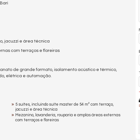
Bari
o, jacuzzi e área técnica
rnas com terraços e floreiras
nato de grande formato, isolamento acústico e térmico,
do, elétrica e automação.
*
5 suítes, incluindo suíte master de 54 m² com terraço,
jacuzzi e área técnica
Mezanino, lavanderia, rouparia e amplas áreas externas
com terraços e floreiras