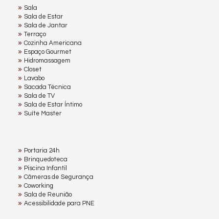
Sala
Sala de Estar
Sala de Jantar
Terraço
Cozinha Americana
Espaço Gourmet
Hidromassagem
Closet
Lavabo
Sacada Técnica
Sala de TV
Sala de Estar Íntimo
Suíte Master
Portaria 24h
Brinquedoteca
Piscina Infantil
Câmeras de Segurança
Coworking
Sala de Reunião
Acessibilidade para PNE