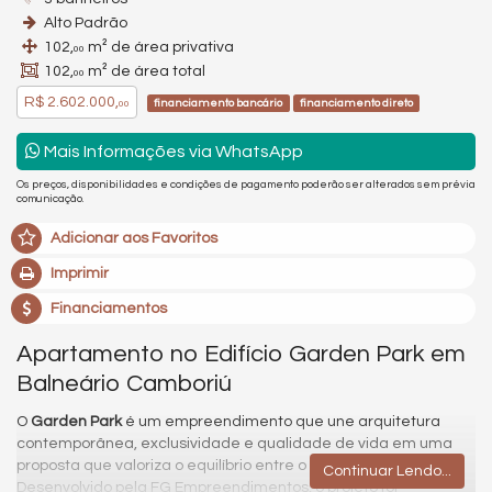
Alto Padrão
102,
m² de área privativa
00
102,
m² de área total
00
R$ 2.602.000,
financiamento bancário
financiamento direto
00
Mais Informações via WhatsApp
Os preços, disponibilidades e condições de pagamento poderão ser alterados sem prévia
comunicação.
Adicionar aos Favoritos
Imprimir
Financiamentos
Apartamento no Edifício Garden Park em
Balneário Camboriú
O
Garden Park
é um empreendimento que une arquitetura
contemporânea, exclusividade e qualidade de vida em uma
proposta que valoriza o equilíbrio entre o urbano e o natural.
Continuar Lendo...
Desenvolvido pela FG Empreendimentos, o projeto foi