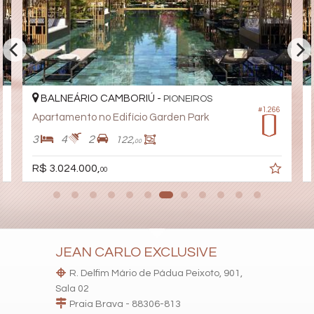
Espaço Fitness
Portaria 24h
Medidores Individuais
Portão Eletrônico
Playground
Brinquedoteca
Pet Care
Quiosque Externo
BALNEÁRIO CAMBORIÚ -
PIONEIROS
Automação Predial
#1.266
Apartamento no Edifício Garden Park
Piscina Infantil
Gás Central
3
4
2
122,
00
Elevador
Pet Place
R$ 3.024.000,
Coworking
00
Deck Molhado
Solarium
Espaço Zen
Pìscina Térmica
Sala de Reunião
Entrada para Banhistas
JEAN CARLO EXCLUSIVE
Box de Praia
Hall Decorado e Mobiliado
R. Delfim Mário de Pádua Peixoto, 901,
Lounge
Sala 02
Estar Social
Praia Brava - 88306-813
Acessibilidade para PNE