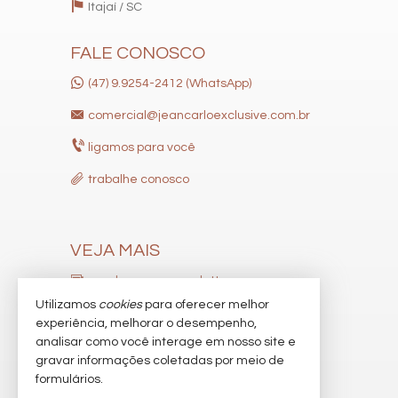
Itajaí /
SC
FALE CONOSCO
(47) 9.9254-2412 (WhatsApp)
comercial@jeancarloexclusive.com.br
ligamos para você
trabalhe conosco
VEJA MAIS
receba nosso newsletter
Utilizamos
cookies
para oferecer melhor
indicadores financeiros
experiência, melhorar o desempenho,
analisar como você interage em nosso site e
cadastre seu imóvel
gravar informações coletadas por meio de
imóveis favoritos
formulários.