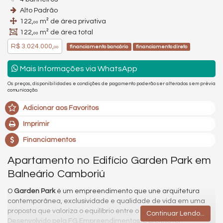
Alto Padrão
122,
m² de área privativa
00
122,
m² de área total
00
R$ 3.024.000,
financiamento bancário
financiamento direto
00
Mais Informações via WhatsApp
Os preços, disponibilidades e condições de pagamento poderão ser alterados sem prévia
comunicação.
Adicionar aos Favoritos
Imprimir
Financiamentos
Apartamento no Edifício Garden Park em
Balneário Camboriú
O
Garden Park
é um empreendimento que une arquitetura
contemporânea, exclusividade e qualidade de vida em uma
proposta que valoriza o equilíbrio entre o urbano e o natural.
Continuar Lendo...
Desenvolvido pela FG Empreendimentos, o projeto foi