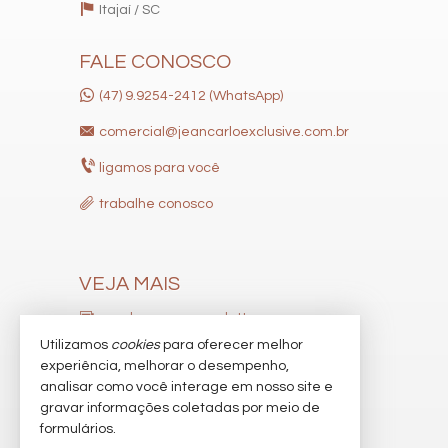
Itajaí /
SC
FALE CONOSCO
(47) 9.9254-2412 (WhatsApp)
comercial@jeancarloexclusive.com.br
ligamos para você
trabalhe conosco
VEJA MAIS
receba nosso newsletter
Utilizamos
cookies
para oferecer melhor
indicadores financeiros
experiência, melhorar o desempenho,
analisar como você interage em nosso site e
cadastre seu imóvel
gravar informações coletadas por meio de
imóveis favoritos
formulários.