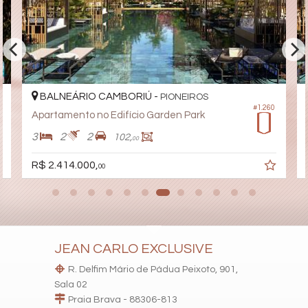
Espaço Gourmet
Espaço Fitness
Portaria 24h
Medidores Individuais
Playground
Brinquedoteca
Pet Care
Automação Predial
BALNEÁRIO CAMBORIÚ -
PIONEIROS
Piscina Infantil
#1.260
Apartamento no Edifício Garden Park
Gás Central
Elevador
3
2
2
102,
00
Pet Place
Coworking
R$ 2.414.000,
Deck Molhado
00
Solarium
Espaço Zen
Pìscina Térmica
Sala de Reunião
Entrada para Banhistas
Box de Praia
JEAN CARLO EXCLUSIVE
Hall Decorado e Mobiliado
Infra para Veículos Elétricos
R. Delfim Mário de Pádua Peixoto, 901,
Lounge
Sala 02
Estar Social
Praia Brava - 88306-813
Acessibilidade para PNE