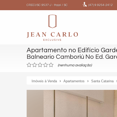
CRECI/SC 9537-J
- Itajaí /
SC
(47)
9.9254-2412
Apartamento no Edifício Gard
Balneario Camboriú No Ed. Gar
(nenhuma avaliação)
Imóveis à Venda
Apartamentos
Santa Catarina