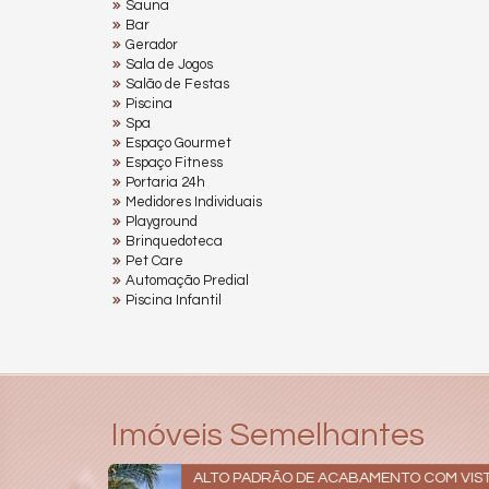
Sauna
Bar
Gerador
Sala de Jogos
Salão de Festas
Piscina
Spa
Espaço Gourmet
Espaço Fitness
Portaria 24h
Medidores Individuais
Playground
Brinquedoteca
Pet Care
Automação Predial
Piscina Infantil
Imóveis Semelhantes
ALTO PADRÃO DE ACABAMENTO COM VIS