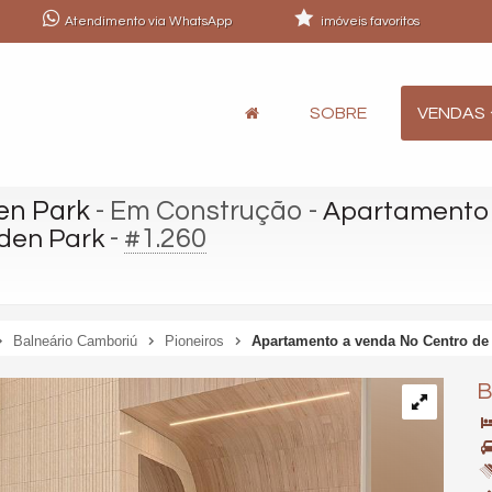
Atendimento via WhatsApp
imóveis favoritos
SOBRE
VENDAS
en Park
- Em Construção
-
Apartamento 
-
#1.260
den Park
Balneário Camboriú
Pioneiros
Apartamento a venda No Centro de
B