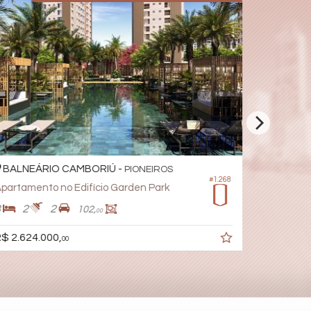
BALNEÁRIO CAMBORIÚ -
BALNEÁ
PIONEIROS
#1.268
partamento no Edifício Garden Park
Apartamen
3
2
2
3
4
102,
00
$ 2.624.000,
R$ 3.024.
00