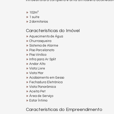
infraestrutura completa e uma atmosfera acolhedora
102m²
1 suite
2 dormitorios
Características do Imóvel
Aquecimento de Água
Churrasqueira
Sistema de Alarme
Piso Porcelanato
Piso Vinílico
Infra para Ar Split
Andar Alto
Vista Livre
Vista Mar
Acabamento em Gesso
Fechadura Eletrônica
Vista Panorâmica
Aceita Pet
Área de Serviço
Estar Íntimo
Características do Empreendimento