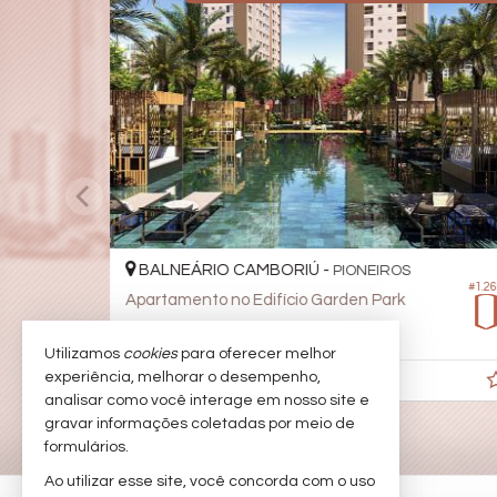
BALNEÁRIO CAMBORIÚ -
PIONEIROS
#1.2
Apartamento no Edifício Garden Park
3
2
2
102,
00
Utilizamos
cookies
para oferecer melhor
experiência, melhorar o desempenho,
R$ 2.340.000,
00
analisar como você interage em nosso site e
gravar informações coletadas por meio de
formulários.
Ao utilizar esse site, você concorda com o uso