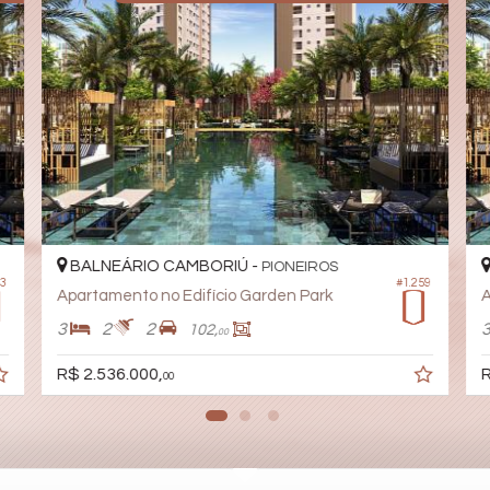
BALNEÁRIO CAMBORIÚ -
PIONEIROS
63
#1.259
Apartamento no Edifício Garden Park
A
3
2
2
102,
00
R$ 2.536.000,
R
00