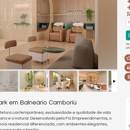
R
Os
al
ark em Balneário Camboriú
etura contemporânea, exclusividade e qualidade de vida
rbano e o natural. Desenvolvido pela FG Empreendimentos, o
ncia residencial diferenciada, com ambientes elegantes,