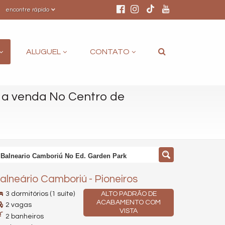
encontre rápido
ALUGUEL
CONTATO
a venda No Centro de
 Balneario Camboriú No Ed. Garden Park
alneário Camboriú
-
Pioneiros
3 dormitórios (1 suíte)
ALTO PADRÃO DE
ACABAMENTO COM
2 vagas
VISTA
2 banheiros