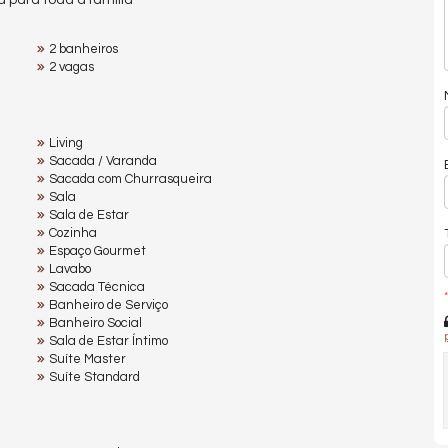
 para toda a família
2 banheiros
2 vagas
Living
Sacada / Varanda
Sacada com Churrasqueira
Sala
Sala de Estar
Cozinha
Espaço Gourmet
Lavabo
Sacada Técnica
*
Banheiro de Serviço
Banheiro Social
Sala de Estar Íntimo
Suíte Master
Suíte Standard