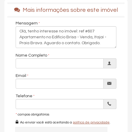
Espaço Kids
Playground
Mais informações sobre este imóvel
Piscina Adulto
Piscina Infantil
Sala de Jogos
Mensagem
Academia
Características do Imóvel
Área de Serviço
Sacada / Varanda
Sacada com Churrasqueira
Nome Completo
Cozinha Americana
Lavabo
Demi-Suíte
Churrasqueira
Email
Piso Laminado
Piso Porcelanato
Andar Alto
Vista Livre
Telefone
Vista Mar
Fechadura Eletrônica
Vista Panorâmica
*
campos obrigatórios
Aceita Pet
Ao enviar você está aceitando a
política de privacidade
.
Características do Empreendimento
Bar