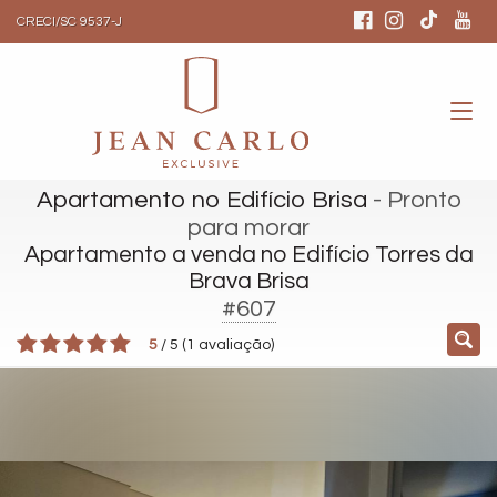
CRECI/SC 9537-J
Apartamento no Edifício Brisa
- Pronto
para morar
Apartamento a venda no Edifício Torres da
Brava Brisa
#607
5
/
5
(
1
avaliação)