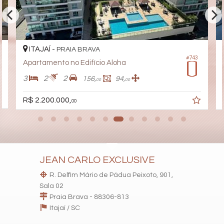
Box de Praia
Hall Decorado e Mobiliado
Infra para Veículos Elétricos
Estar Social
Acessibilidade para PNE
ITAJAÍ -
PRAIA BRAVA
#743
Apartamento no Edifício Aloha
3
2
2
156,
94,
00
00
R$ 2.200.000,
00
JEAN CARLO EXCLUSIVE
R. Delfim Mário de Pádua Peixoto, 901,
Sala 02
Praia Brava - 88306-813
Itajaí /
SC