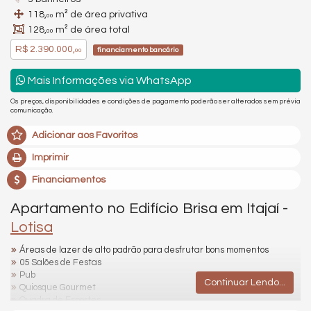
118,
m² de área privativa
00
128,
m² de área total
00
R$ 2.390.000,
financiamento bancário
00
Mais Informações via WhatsApp
Os preços, disponibilidades e condições de pagamento poderão ser alterados sem prévia
comunicação.
Adicionar aos Favoritos
Imprimir
Financiamentos
Apartamento no Edifício Brisa em Itajaí -
Lotisa
Áreas de lazer de alto padrão para desfrutar bons momentos
05 Salões de Festas
Pub
Continuar Lendo...
Quiosque Gourmet
Quadra de Esportes