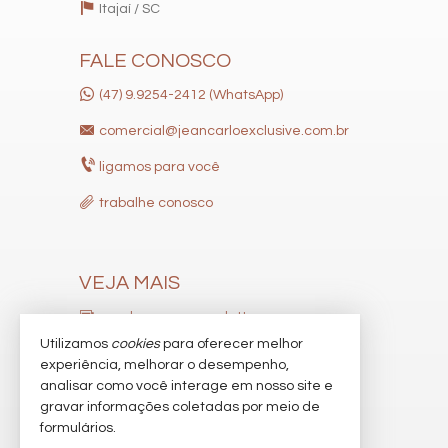
Jardim
Itajaí /
SC
Hidromassagem
Closet
FALE CONOSCO
Lavabo
Entrada de Serviço
(47) 9.9254-2412 (WhatsApp)
Banheiro de Serviço
Banheiro Social
comercial@jeancarloexclusive.com.br
Sala de TV
Suíte Master
ligamos para você
Características do Empreendimento
Gerador
trabalhe conosco
Piscina
Portão Eletrônico
Bicicletário
Câmeras de Segurança
VEJA MAIS
Gás Central
Pìscina Térmica
receba nosso newsletter
Hidromassagem
Utilizamos
cookies
para oferecer melhor
indicadores financeiros
experiência, melhorar o desempenho,
analisar como você interage em nosso site e
cadastre seu imóvel
gravar informações coletadas por meio de
imóveis favoritos
formulários.