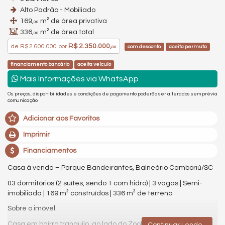
Alto Padrão - Mobiliado
169,
m² de área privativa
00
336,
m² de área total
00
R$ 2.350.000,
de
R$ 2.600.000
por
com desconto
aceita permuta
00
financiamento bancário
aceita veículo
Mais Informações via WhatsApp
Os preços, disponibilidades e condições de pagamento poderão ser alterados sem prévia
comunicação.
Adicionar aos Favoritos
Imprimir
Financiamentos
Casa à venda – Parque Bandeirantes, Balneário Camboriú/SC
03 dormitórios (2 suítes, sendo 1 com hidro) | 3 vagas | Semi-
imobiliada | 169 m² construídos | 336 m² de terreno
Sobre o imóvel
Casa em bairro tranquilo, ao lado do Zoológico.