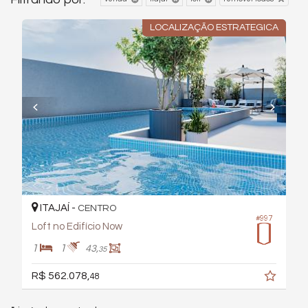
LOCALIZAÇÃO ESTRATEGICA
ITAJAÍ -
CENTRO
#997
Loft no Edifício Now
1
1
43,
35
R$ 562.078,
48