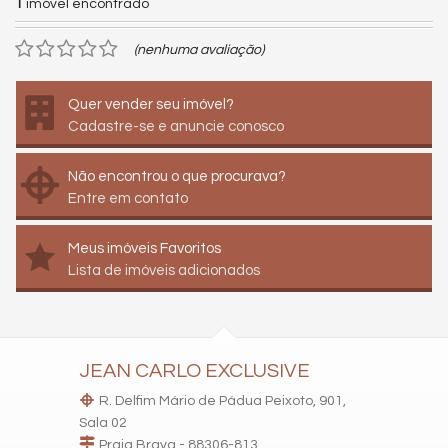
1
imóvel encontrado
(nenhuma avaliação)
Quer vender seu imóvel?
Cadastre-se e anuncie conosco
Não encontrou o que procurava?
Entre em contato
Meus imóveis Favoritos
Lista de imóveis adicionados
JEAN CARLO EXCLUSIVE
R. Delfim Mário de Pádua Peixoto, 901,
Sala 02
Praia Brava - 88306-813