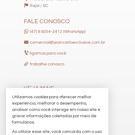
Itajaí /
SC
FALE CONOSCO
(47) 9.9254-2412 (WhatsApp)
comercial@jeancarloexclusive.com.br
ligamos para você
trabalhe conosco
VEJA MAIS
Utilizamos
cookies
para oferecer melhor
receba nosso newsletter
experiência, melhorar o desempenho,
indicadores financeiros
analisar como você interage em nosso site e
gravar informações coletadas por meio de
cadastre seu imóvel
formulários.
imóveis favoritos
Ao utilizar esse site, você concorda com o uso