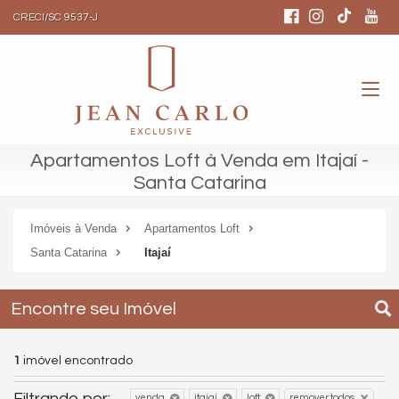
CRECI/SC 9537-J
Apartamentos Loft à Venda em Itajaí -
Santa Catarina
Imóveis à Venda
Apartamentos Loft
Santa Catarina
Itajaí
Encontre seu Imóvel
1
imóvel encontrado
Filtrando por:
venda
itajaí
loft
remover todos