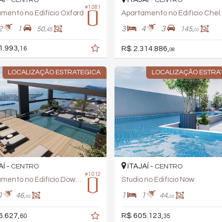
CENTRO
CENTRO
#1.081
mento no Edifício Oxford
Apartamento
2
1
3
4
3
50,
145,
45
00
1.993,
R$ 2.314.886,
16
08
LOCALIZAÇÃO ESTRATEGICA
LOCALIZAÇÃO ESTRA
AÍ -
ITAJAÍ -
CENTRO
CENTRO
#1.012
Apartamento no Edifício Down Town
Studio no Edifício Now
1
1
1
46,
44,
00
00
6.627,
R$ 605.123,
60
35