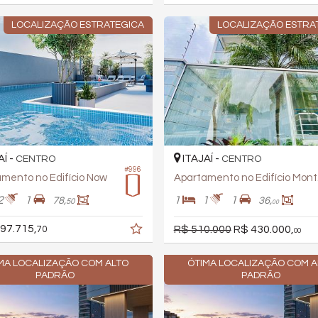
LOCALIZAÇÃO ESTRATEGICA
LOCALIZAÇÃO ESTRA
AÍ -
ITAJAÍ -
CENTRO
CENTRO
#996
mento no Edifício Now
Apa
2
1
1
1
1
78,
36,
50
00
97.715,
R$ 510.000
R$ 430.000,
70
00
MA LOCALIZAÇÃO COM ALTO
ÓTIMA LOCALIZAÇÃO COM A
PADRÃO
PADRÃO