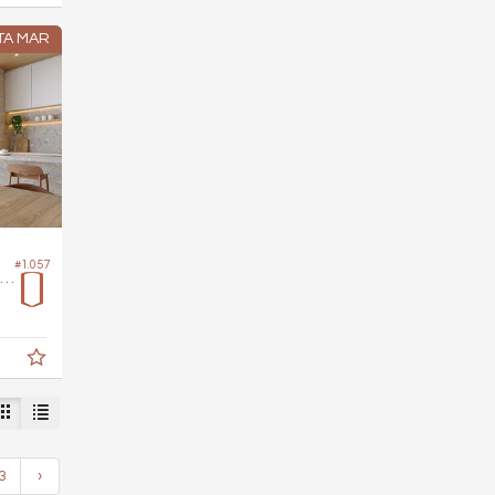
TA MAR
#1.057
Apartamento no Edifício Monserrato
3
›