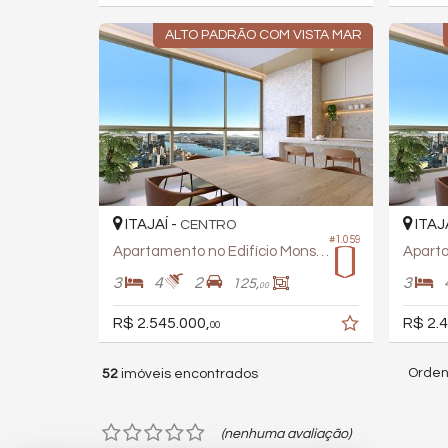
ALTO PADRÃO COM VISTA MAR
ITAJAÍ -
ITAJ
CENTRO
#1.059
Apartamento no Edifício Monserrato
3
4
2
3
125,
00
R$ 2.545.000,
R$ 2.4
00
Orden
52
imóveis encontrados
(nenhuma avaliação)