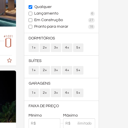
Qualquer
Lançamento
6
Em Construção
27
Pronto para morar
18
#1.031
DORMITÓRIOS
Cobertura Duplex no Edifício Harmonic
1+
2+
3+
4+
5+
SUÍTES
1+
2+
3+
4+
5+
GARAGENS
1+
2+
3+
4+
5+
FAIXA DE PREÇO
Mínimo
Máximo