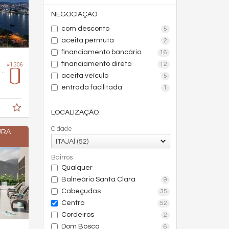
NEGOCIAÇÃO
com desconto
5
aceita permuta
2
financiamento bancário
16
financiamento direto
12
#1.306
 no Edifício Lotisa Downtown
aceita veículo
5
entrada facilitada
1
LOCALIZAÇÃO
Cidade
URA
ITAJAÍ (52)
Bairros
Qualquer
Balneário Santa Clara
9
Cabeçudas
35
Centro
52
Cordeiros
2
Dom Bosco
6