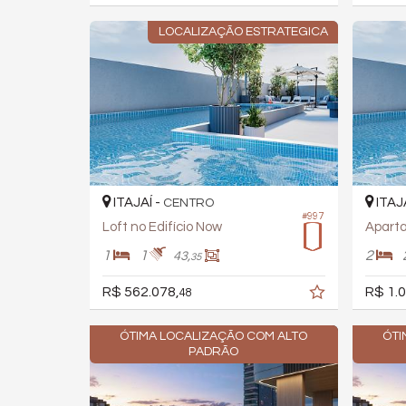
LOCALIZAÇÃO ESTRATEGICA
ITAJAÍ -
ITAJ
CENTRO
#997
Loft no Edifício Now
Aparta
1
1
2
43,
35
R$ 562.078,
R$ 1.0
48
ÓTIMA LOCALIZAÇÃO COM ALTO
ÓTI
PADRÃO