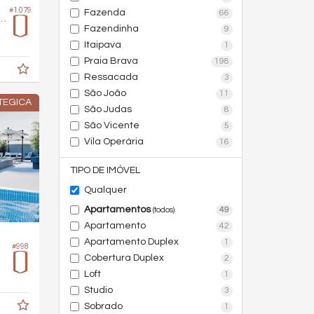
#1.079
Fazenda
66
 no Edifício Chelsea 922
Fazendinha
9
Itaipava
1
Praia Brava
198
Ressacada
3
São João
11
TEGICA
São Judas
8
São Vicente
5
Vila Operária
16
TIPO DE IMÓVEL
Qualquer
Apartamentos
49
(todos)
Apartamento
42
Apartamento Duplex
1
#998
Cobertura Duplex
2
Loft
1
Studio
3
Sobrado
1