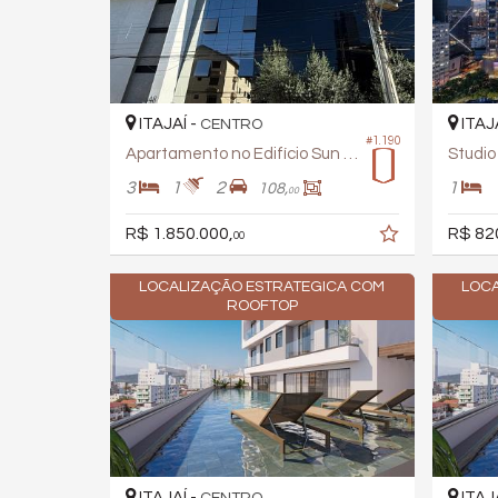
ITAJAÍ -
ITAJ
CENTRO
#1.190
Apartamento no Edifício Sun Coast
3
1
2
1
108,
00
R$ 1.850.000,
R$ 82
00
LOCALIZAÇÃO ESTRATEGICA COM
LOCA
ROOFTOP
ITAJAÍ -
ITAJ