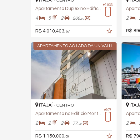
ITAJAÍ -
ITAJ
CENTRO
#1.033
Apartamento Duplex no Edifício Harmonic
4
5
2
2
268,
00
R$ 89
R$ 4.010.403,
67
APARTAMENTO AO LADO DA UNIVALLI.
ITAJAÍ -
ITAJ
CENTRO
#973
Apartamento no Edifício Monte Solaro
2
2
2
2
77,
00
R$ 1.150.000,
R$ 79
00