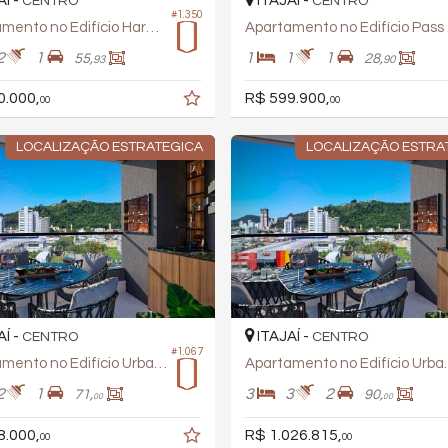
AÍ -
ITAJAÍ -
CENTRO
CENTRO
#1.350
Apartamento no Edifício Harmonic
Apa
2
1
1
1
1
55,
28,
93
90
0.000,
R$ 599.900,
00
00
LOCALIZAÇÃO ESTRATEGICA
LOCALIZAÇÃO ESTRA
AÍ -
ITAJAÍ -
CENTRO
CENTRO
#1.067
Apartamento no Edifício Urban Life
Apartamento
2
1
3
3
2
71,
90,
00
00
8.000,
R$ 1.026.815,
00
00