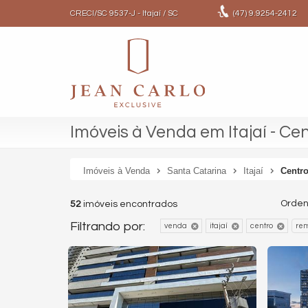
CRECI/SC 9537-J
- Itajaí /
SC
(47)
9.9254-2412
Imóveis à Venda em Itajaí - Ce
Imóveis à Venda
Santa Catarina
Itajaí
Centr
Orden
52
imóveis encontrados
Filtrando por:
venda
itajaí
centro
rem