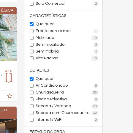
Sala Comercial
2
TÉGICA
CARACTERÍSTICAS
Qualquer
Frente para o mar
1
Mobiliado
10
Semimobiliado
3
Sem Mobília
4
Alto Padrão
16
DETALHES
#696
rtamento no Edifício Montevideo
Qualquer
Ar Condicionado
9
Churrasqueira
35
Piscina Privativa
4
Sacada / Varanda
20
LTO
Sacada com Churrasqueira
32
Internet / WiFi
2
ESTÁGIO DA OBRA