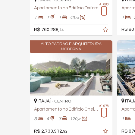
CENTRO
#1.080
Apartamento no Edifício Oxford
Aparta
1
1
1
1
43,
00
R$ 80
R$ 760.288,
44
ALTO PADRÃO E ARQUITERURA
MODERNA
ITAJAÍ -
ITAJ
CENTRO
#1.078
Apartamento no Edifício Chelsea 922
3
4
3
1
170,
00
R$ 2.733.912,
R$ 87
92