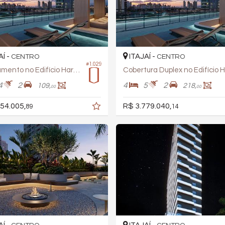
AÍ -
ITAJAÍ -
CENTRO
CENTRO
#1.029
Apartamento no Edifício Harmonic
4
2
4
5
2
109,
218,
00
00
54.005,
R$ 3.779.040,
89
14