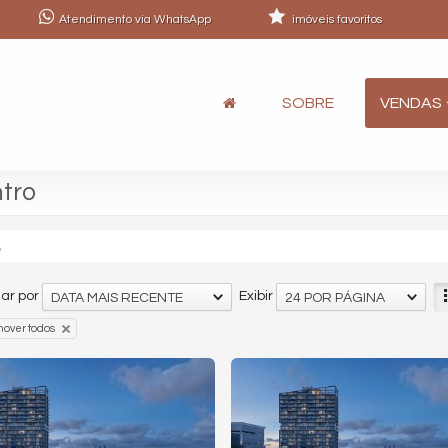
Atendimento via WhatsApp
imóveis favoritos
SOBRE
VENDAS
ntro
o
ar por
Exibir
DATA MAIS RECENTE
24 POR PÁGINA
over todos