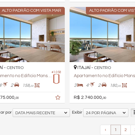
ALTO PADRÃO COM VISTA MAR
ALTO PADRÃO COM VIS
AÍ -
ITAJAÍ -
CENTRO
CENTRO
#1.058
Apartamento no Edifício Monserrato
4
2
3
4
2
158,
180,
00
00
75.000,
R$ 2.740.000,
00
00
ar por
Exibir
DATA MAIS RECENTE
24 POR PÁGINA
‹
1
2