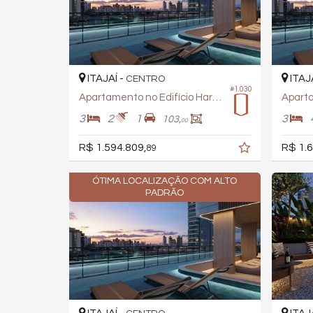
ITAJAÍ -
ITAJ
CENTRO
#1.030
Apartamento no Edifício Harmonic
3
2
1
3
103,
00
R$ 1.594.809,
R$ 1.6
89
ÓTIMA LOCALIZAÇÃO COM ALTO
PADRÃO