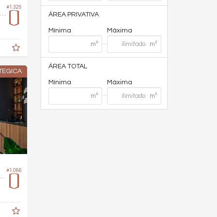
#1.329
rtamento no Edifício Pass Connect
ÁREA PRIVATIVA
Mínima
Máxima
ÁREA TOTAL
TEGICA
Mínima
Máxima
#1.066
 no Edifício Urban Life