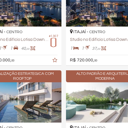
AÍ -
ITAJAÍ -
CENTRO
CENTRO
#1.307
Studio no Edifício Lotisa Downtown
Studio
1
1
1
1
40,
37,
00
00
0.000,
R$ 720.000,
00
00
LIZAÇÃO ESTRATEGICA COM
ALTO PADRÃO E ARQUITER
ROOFTOP
MODERNA
AÍ -
ITAJAÍ -